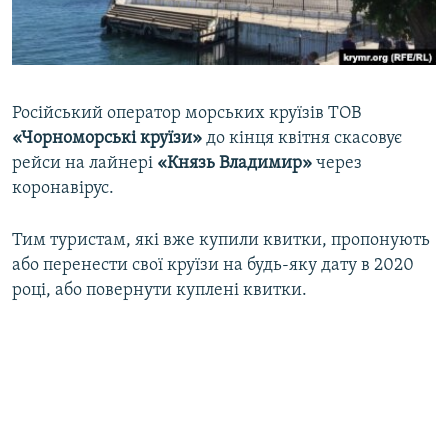
ВІДЕОУРОКИ «ELIFBE»
Русский
СВІДЧЕННЯ ОКУПАЦІЇ
Qırımtatar
УКРАЇНСЬКА ПРОБЛЕМА КРИМУ
Російський оператор морських круїзів ТОВ
ДОЛУЧАЙСЯ!
ІНФОГРАФІКА
«Чорноморські круїзи»
до кінця квітня скасовує
рейси на лайнері
«Князь Владимир»
через
коронавірус.
Усі сайти RFE/RL
Тим туристам, які вже купили квитки, пропонують
або перенести свої круїзи на будь-яку дату в 2020
році, або повернути куплені квитки.