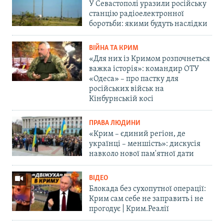
У Севастополі уразили російську
станцію радіоелектронної
боротьби: якими будуть наслідки
ВІЙНА ТА КРИМ
«Для них із Кримом розпочнеться
важка історія»: командир ОТУ
«Одеса» – про пастку для
російських військ на
Кінбурнській косі
ПРАВА ЛЮДИНИ
«Крим – єдиний регіон, де
українці – меншість»: дискусія
навколо нової пам'ятної дати
ВІДЕО
Блокада без сухопутної операції:
Крим сам себе не заправить і не
прогодує | Крим.Реалії