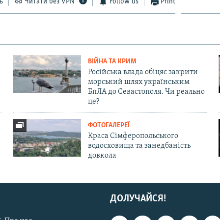
ь
Читати без VPN
Follow us
Print
ВІЙНА ТА КРИМ
Російська влада обіцяє закрити
морський шлях українським
БпЛА до Севастополя. Чи реально
це?
ФОТОГАЛЕРЕЇ
Краса Сімферопольського
водосховища та занедбаність
довкола
ДОЛУЧАЙСЯ!