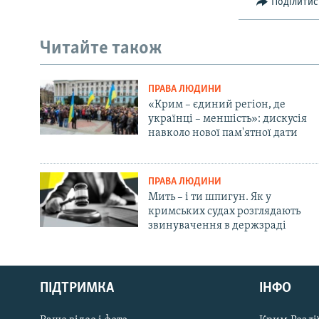
Поділитис
Читайте також
ПРАВА ЛЮДИНИ
«Крим – єдиний регіон, де
українці – меншість»: дискусія
навколо нової пам'ятної дати
ПРАВА ЛЮДИНИ
Мить – і ти шпигун. Як у
кримських судах розглядають
звинувачення в держзраді
Русский
ПІДТРИМКА
ІНФО
Qırımtatar