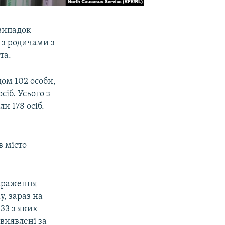
 випадок
 з родичами з
та.
дом 102 особи,
сіб. Усього з
и 178 осіб.
в місто
зараження
у, зараз на
 33 з яких
 виявлені за