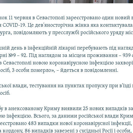
ок 11 червня в Севастополі зареєстровано один новий
 COVID-19. Це дев'яносторічна жінка яка контактувала
рга, повідомляють у пресслужбі російського уряду міс
ній день в інфекційній лікарні перебувають під нагля
арні №9 – 92. Під наглядом за місцем проживання – 939 о
в Севастополі новою коронавірусною інфекцією захворіл
осіб, 3 особи померло», – йдеться в повідомленні.
ької влади, тестування на пунктах пропуску при в'їзді 
осіб.
бу в анексованому Криму виявили 25 нових випадків 
ю інфекцією. Всього, за даними російської влади Крим
реєстровано 483 випадки нової коронавірусної інфекції,
 кордону, 86 випадків завезені з сусідньої Росії і особи,