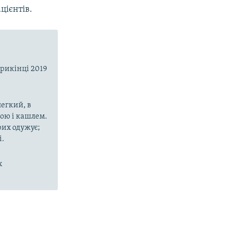
цієнтів.
прикінці 2019
егкий, в
рою і кашлем.
рих одужує;
і.
х