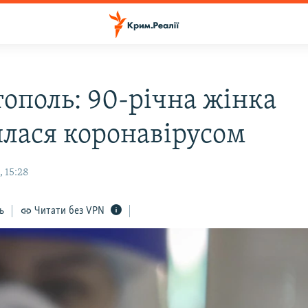
тополь: 90-річна жінка
илася коронавірусом
 15:28
ь
Читати без VPN