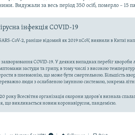
ними. Видужали за весь період 350 осіб, померло – 15 па
ірусна інфекція COVID-19
SARS-CoV-2, раніше відомий як 2019 nCoV, виявили в Китаї на
 захворювання COVID-19. У деяких випадках перебіг хвороби л
имптомами застуди та грипу, в тому числі з високою температу
рости в пневмонію, що може бути смертельною. Більшість хво
реважно люди з ослабленою імунною системою, зокрема літн
020 року Всесвітня організація охорони здоров'я визнала спала
, що викликається новим коронавірусом, пандемією.