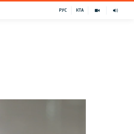
РУС
КТА