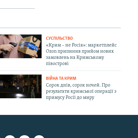
СУСПІЛЬСТВО
«Крим – не Росія»: маркетплейс
Ozon припинив прийом нових
замовлень на Кримському
півострові
ВІЙНА ТА КРИМ
Сорок днів, сорок ночей. Про
результати кримської операції з
примусу Росії до миру