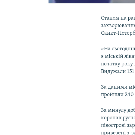
Станом на ран
захворювання
Санкт-Петербу
«На сьогодніш
в міській лік
початку року 
Видужали 151 
За даними міс
пройшли 240 
За минулу до
коронавірусно
півострові за
привезені з-за