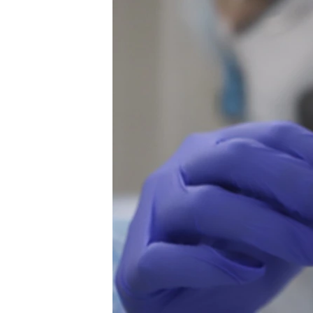
ВІДЕОУРОКИ «ELIFBE»
СВІДЧЕННЯ ОКУПАЦІЇ
УКРАЇНСЬКА ПРОБЛЕМА КРИМУ
ІНФОГРАФІКА