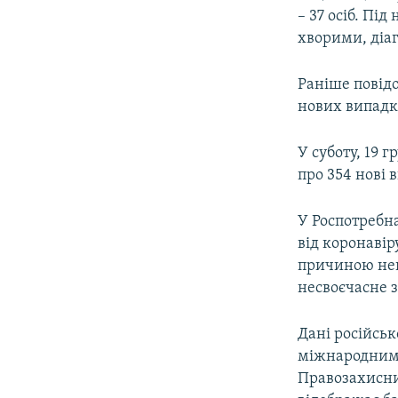
– 37 осіб. Пі
хворими, діаг
Раніше повідо
нових випадкі
У суботу, 19 
про 354 нові
У Роспотребн
від коронавір
причиною нега
несвоєчасне 
Дані російськ
міжнародним
Правозахисн