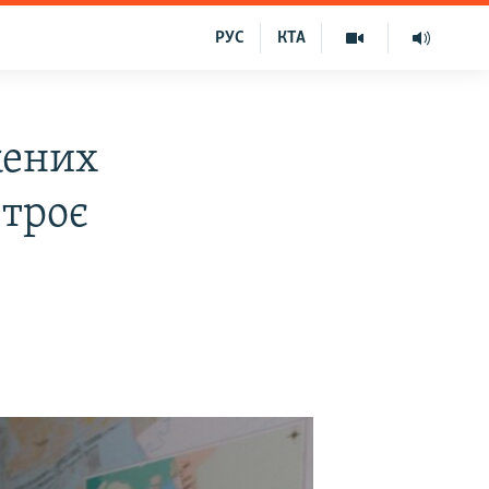
РУС
КТА
жених
 троє