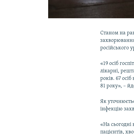
Станом на ран
захворювання
російського у
«19 осіб госпі
лікарні, решт
років. 67 осі
81 року», – й
Як уточнюєтьс
інфекцію захв
«На сьогодні 
пацієнтів, хв