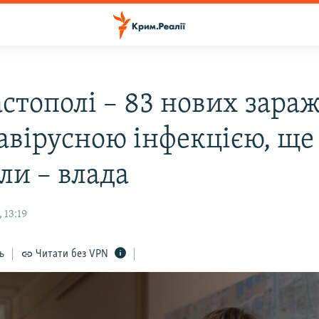
астополі – 83 нових зара
авірусною інфекцією, ще
ли – влада
 13:19
ь
Читати без VPN