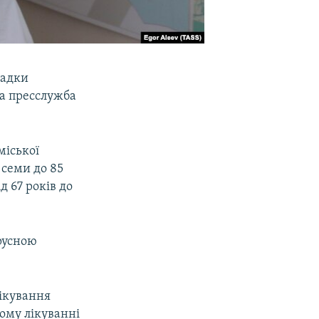
падки
а пресслужба
міської
 семи до 85
д 67 років до
ірусною
лікування
ному лікуванні