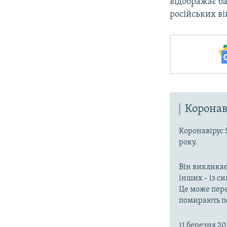
відображає б
російських ві
Коронав
Коронавірус 
року.
Він викликає
інших – із с
Це може пере
помирають пе
11 березня 2