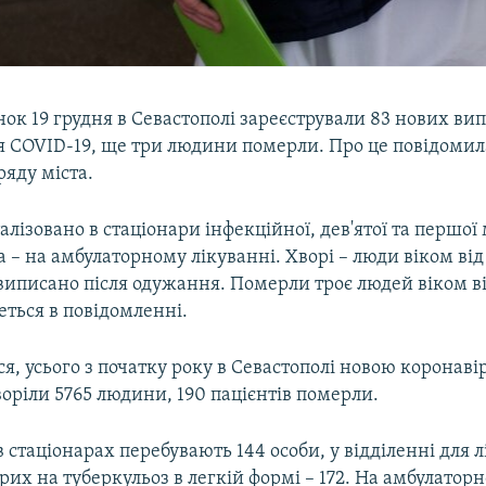
ок 19 грудня в Севастополі зареєстрували 83 нових ви
 COVID-19, ще три людини померли. Про це повідомил
ряду міста.
талізовано в стаціонари інфекційної, дев'ятої та першої 
а – на амбулаторному лікуванні. Хворі – люди віком від
б виписано після одужання. Померли троє людей віком ві
деться в повідомленні.
я, усього з початку року в Севастополі новою коронав
оріли 5765 людини, 190 пацієнтів померли.
в стаціонарах перебувають 144 особи, у відділенні для 
орих на туберкульоз в легкій формі – 172. На амбулатор