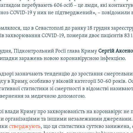
д наглядом перебувають 606 осіб – це люди, які контакту
ноз COVID-19 у них не підтверджений», – повідомили в
млялося, що в Севастополі до ранку 18 грудня зареєстр
в захворювання COVID-19, померли двоє пацієнтів 83 і 
грудня, Підконтрольний Росії глава Криму
Сергій Аксен
 випадки заражень новою коронавірусною інфекцією.
адзорі зазначають тенденцію до зростання смертельни
усу в Криму, особливо у віковій категорії 50-60 років.
тивної статистики зі смертності в відомстві називаю
звернення за медичною допомогою.
ої влади Криму про захворюваність на коронавірус не 
и організаціями та іншими незалежними джерелами.
ики
стверджують
, що ця статистика суттєво занижена, 