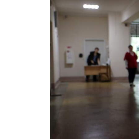
ВІДЕОУРОКИ «ELIFBE»
СВІДЧЕННЯ ОКУПАЦІЇ
УКРАЇНСЬКА ПРОБЛЕМА КРИМУ
ІНФОГРАФІКА