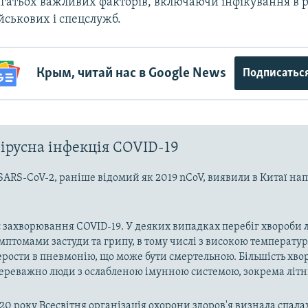
агатьох важливих факторів, включаючи інфікування в 
йськових і спецслужб.
Крым, читай нас в Google News
Подписатьс
ірусна інфекція COVID-19
SARS-CoV-2, раніше відомий як 2019 nCoV, виявили в Китаї на
 захворювання COVID-19. У деяких випадках перебіг хвороби л
имптомами застуди та грипу, в тому числі з високою температу
рости в пневмонію, що може бути смертельною. Більшість хво
реважно люди з ослабленою імунною системою, зокрема літн
020 року Всесвітня організація охорони здоров'я визнала спала