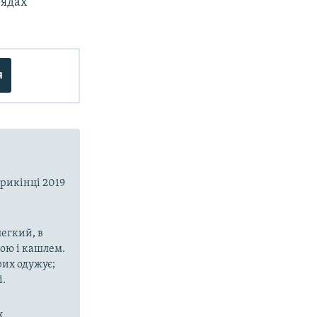
рядах
я
прикінці 2019
егкий, в
рою і кашлем.
рих одужує;
і.
х