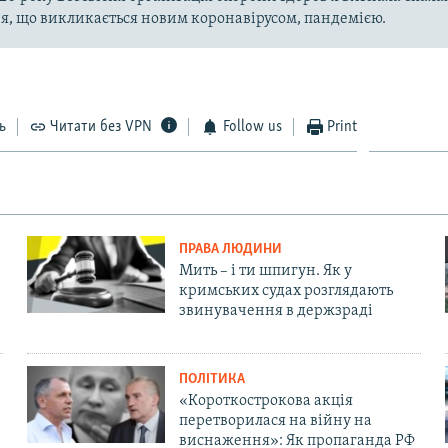
, що викликається новим коронавірусом, пандемією.
ь
Читати без VPN
Follow us
Print
ПРАВА ЛЮДИНИ
Мить – і ти шпигун. Як у
кримських судах розглядають
звинувачення в держзраді
ПОЛІТИКА
«Короткострокова акція
перетворилася на війну на
виснаження»: Як пропаганда РФ