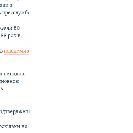
вали з
 пресслужбі.
ували 80
88 років.
ов
повідомив
х випадків
 Основною
ть
підтверджені
оскільки не