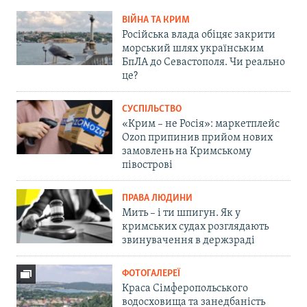
ВІЙНА ТА КРИМ
Російська влада обіцяє закрити
морський шлях українським
БпЛА до Севастополя. Чи реально
це?
СУСПІЛЬСТВО
«Крим – не Росія»: маркетплейс
Ozon припинив прийом нових
замовлень на Кримському
півострові
ПРАВА ЛЮДИНИ
Мить – і ти шпигун. Як у
кримських судах розглядають
звинувачення в держзраді
ФОТОГАЛЕРЕЇ
Краса Сімферопольського
водосховища та занедбаність