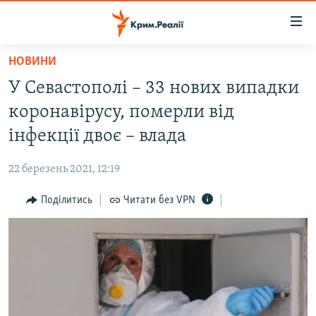
Доступність
посилання
Перейти
НОВИНИ
до
НОВИНИ
У Севастополі – 33 нових випадки
основного
ВОДА.КРИМ
матеріалу
коронавірусу, померли від
ВІДЕО ТА ФОТО
Перейти
інфекції двоє – влада
до
ПОЛІТИКА
основної
22 березень 2021, 12:19
БЛОГИ
навігації
Перейти
Поділитись
Читати без VPN
ПОГЛЯД
до
ІНТЕРВ'Ю
пошуку
ВСЕ ЗА ДЕНЬ
СПЕЦПРОЕКТИ
ЯК ОБІЙТИ БЛОКУВАННЯ
ДЕПОРТАЦІЯ