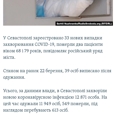
ВІДЕОУРОКИ «ELIFBE»
Русский
СВІДЧЕННЯ ОКУПАЦІЇ
Qırımtatar
УКРАЇНСЬКА ПРОБЛЕМА КРИМУ
ДОЛУЧАЙСЯ!
ІНФОГРАФІКА
У Севастополі зареєстровано 33 нових випадки
захворювання COVID-19, померли два пацієнти
віком 68 і 79 років, повідомляє російський уряд
Усі сайти RFE/RL
міста.
Станом на ранок 22 березня, 39 осіб виписано після
одужання.
Усього, за даними влади, в Севастополі захворіли
новою коронавірусною інфекцією 12 871 особа. На
цей час одужали 11 949 осіб, 549 померли, під
наглядом перебувають 613 осіб.