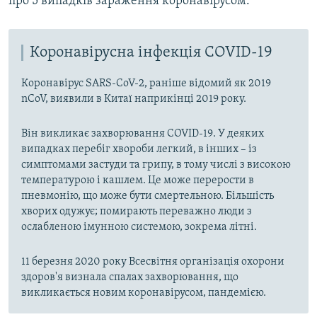
про 5 випадків зараження коронавірусом.
Коронавірусна інфекція COVID-19
Коронавірус SARS-CoV-2, раніше відомий як 2019
nCoV, виявили в Китаї наприкінці 2019 року.
Він викликає захворювання COVID-19. У деяких
випадках перебіг хвороби легкий, в інших – із
симптомами застуди та грипу, в тому числі з високою
температурою і кашлем. Це може перерости в
пневмонію, що може бути смертельною. Більшість
хворих одужує; помирають переважно люди з
ослабленою імунною системою, зокрема літні.
11 березня 2020 року Всесвітня організація охорони
здоров'я визнала спалах захворювання, що
викликається новим коронавірусом, пандемією.