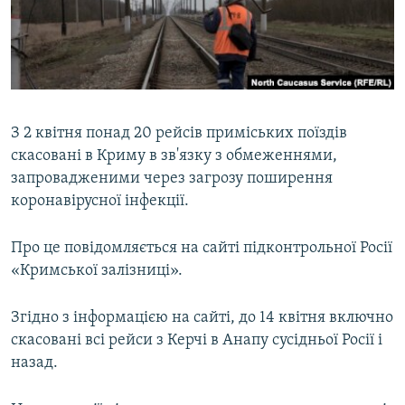
ВІДЕОУРОКИ «ELIFBE»
Русский
СВІДЧЕННЯ ОКУПАЦІЇ
Qırımtatar
УКРАЇНСЬКА ПРОБЛЕМА КРИМУ
ДОЛУЧАЙСЯ!
ІНФОГРАФІКА
З 2 квітня понад 20 рейсів приміських поїздів
скасовані в Криму в зв'язку з обмеженнями,
запровадженими через загрозу поширення
Усі сайти RFE/RL
коронавірусної інфекції.
Про це повідомляється на сайті підконтрольної Росії
«Кримської залізниці».
Згідно з інформацією на сайті, до 14 квітня включно
скасовані всі рейси з Керчі в Анапу сусідньої Росії і
назад.