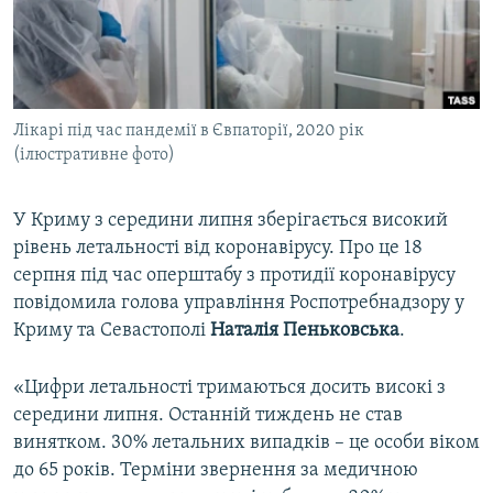
ВІДЕОУРОКИ «ELIFBE»
Русский
СВІДЧЕННЯ ОКУПАЦІЇ
Qırımtatar
УКРАЇНСЬКА ПРОБЛЕМА КРИМУ
Лікарі під час пандемії в Євпаторії, 2020 рік
ДОЛУЧАЙСЯ!
ІНФОГРАФІКА
(ілюстративне фото)
У Криму з середини липня зберігається високий
Усі сайти RFE/RL
рівень летальності від коронавірусу. Про це 18
серпня під час оперштабу з протидії коронавірусу
повідомила голова управління Роспотребнадзору у
Криму та Севастополі
Наталія Пеньковська
.
«Цифри летальності тримаються досить високі з
середини липня. Останній тиждень не став
винятком. 30% летальних випадків – це особи віком
до 65 років. Терміни звернення за медичною