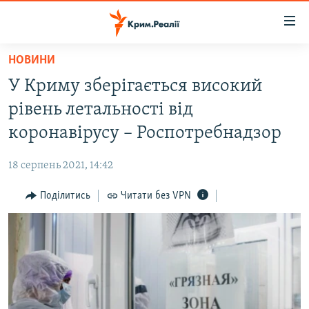
Доступність
посилання
Перейти
НОВИНИ
до
НОВИНИ
У Криму зберігається високий
основного
ВОДА.КРИМ
матеріалу
рівень летальності від
ВІДЕО ТА ФОТО
Перейти
коронавірусу – Роспотребнадзор
до
ПОЛІТИКА
основної
18 серпень 2021, 14:42
БЛОГИ
навігації
Перейти
Поділитись
Читати без VPN
ПОГЛЯД
до
ІНТЕРВ'Ю
пошуку
ВСЕ ЗА ДЕНЬ
СПЕЦПРОЕКТИ
ЯК ОБІЙТИ БЛОКУВАННЯ
ДЕПОРТАЦІЯ