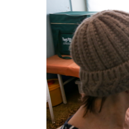
ВІДЕОУРОКИ «ELIFBE»
СВІДЧЕННЯ ОКУПАЦІЇ
УКРАЇНСЬКА ПРОБЛЕМА КРИМУ
ІНФОГРАФІКА