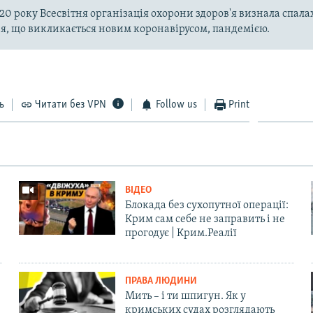
020 року Всесвітня організація охорони здоров'я визнала спала
, що викликається новим коронавірусом, пандемією.
ь
Читати без VPN
Follow us
Print
ВІДЕО
Блокада без сухопутної операції:
Крим сам себе не заправить і не
прогодує | Крим.Реалії
ПРАВА ЛЮДИНИ
Мить – і ти шпигун. Як у
кримських судах розглядають