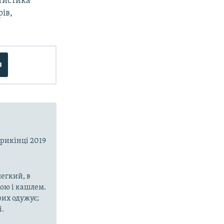
атистика
ів,
я
прикінці 2019
егкий, в
рою і кашлем.
рих одужує;
і.