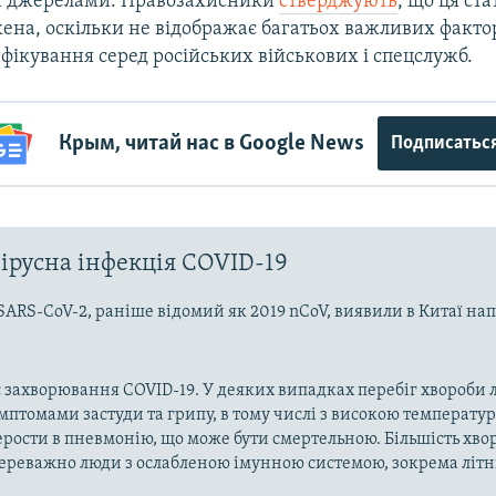
 джерелами. Правозахисники
стверджують
, що ця ст
ена, оскільки не відображає багатьох важливих фактор
фікування серед російських військових і спецслужб.
Крым, читай нас в Google News
Подписатьс
ірусна інфекція COVID-19
SARS-CoV-2, раніше відомий як 2019 nCoV, виявили в Китаї на
 захворювання COVID-19. У деяких випадках перебіг хвороби л
имптомами застуди та грипу, в тому числі з високою температу
рости в пневмонію, що може бути смертельною. Більшість хво
реважно люди з ослабленою імунною системою, зокрема літн