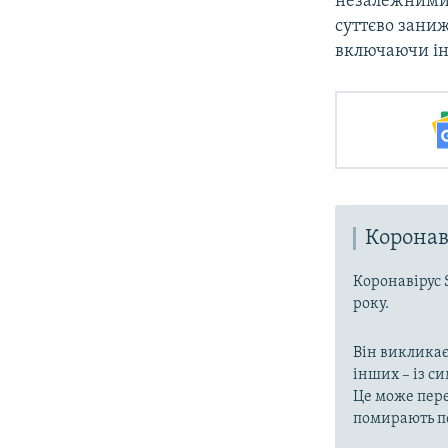
незалежними
суттєво заниж
включаючи ін
Коронав
Коронавірус 
року.
Він викликає
інших – із с
Це може пере
помирають пе