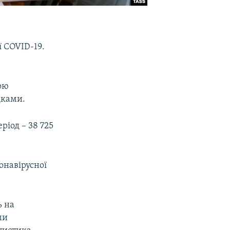
ї COVID-19.
ною
дками.
ріод – 38 725
онавірусної
ь на
ми