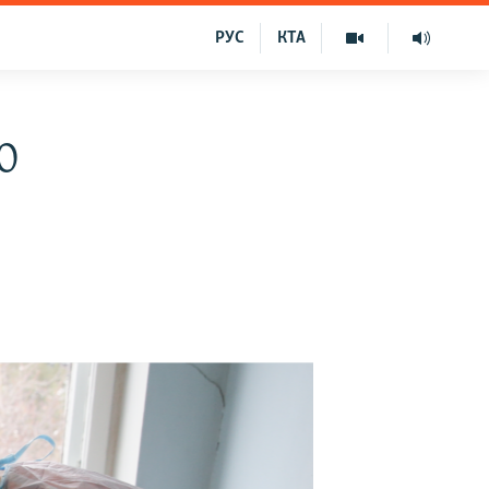
РУС
КТА
0