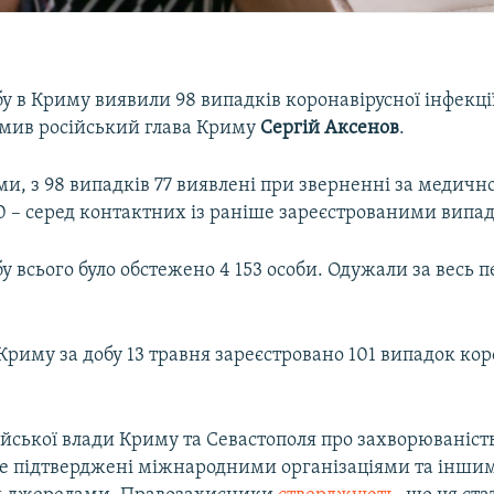
у в Криму виявили 98 випадків коронавірусної інфекці
омив російський глава Криму
Сергій Аксенов
.
ми, з 98 випадків 77 виявлені при зверненні за медич
0 – серед контактних із раніше зареєстрованими випа
у всього було обстежено 4 153 особи. Одужали за весь пе
Криму за добу 13 травня зареєстровано 101 випадок кор
ійської влади Криму та Севастополя про захворюваніст
не підтверджені міжнародними організаціями та інши