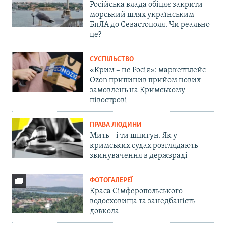
Російська влада обіцяє закрити
морський шлях українським
БпЛА до Севастополя. Чи реально
це?
СУСПІЛЬСТВО
«Крим – не Росія»: маркетплейс
Ozon припинив прийом нових
замовлень на Кримському
півострові
ПРАВА ЛЮДИНИ
Мить – і ти шпигун. Як у
кримських судах розглядають
звинувачення в держзраді
ФОТОГАЛЕРЕЇ
Краса Сімферопольського
водосховища та занедбаність
довкола