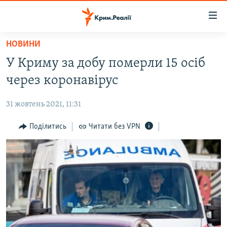
Доступність
посилання
Перейти
НОВИНИ
до
НОВИНИ
У Криму за добу померли 15 осіб
основного
ВОДА.КРИМ
матеріалу
через коронавірус
ВІДЕО ТА ФОТО
Перейти
до
31 жовтень 2021, 11:31
ПОЛІТИКА
основної
БЛОГИ
Поділитись
Читати без VPN
навігації
Перейти
ПОГЛЯД
до
ІНТЕРВ'Ю
пошуку
ВСЕ ЗА ДЕНЬ
СПЕЦПРОЕКТИ
ЯК ОБІЙТИ БЛОКУВАННЯ
ДЕПОРТАЦІЯ