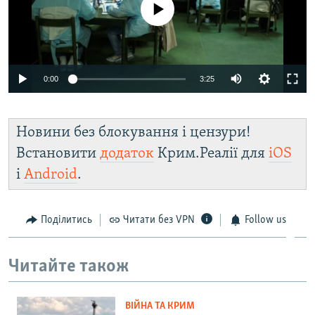
No media source currently available
Auto
0:00
3:25
240p
360p
Новини без блокування і цензури!
Auto
240p
360p
480p
480p
Встановити
додаток
Крим.Реалії для
iOS
і
Android
.
720p
720p
1080p
1080p
Поділитись
Читати без VPN
Follow us
Читайте також
ВІЙНА ТА КРИМ