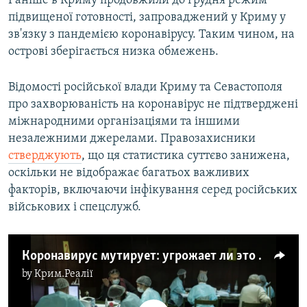
Раніше в Криму продовжили до грудня режим
підвищеної готовності, запроваджений у Криму у
зв'язку з пандемією коронавірусу. Таким чином, на
острові зберігається низка обмежень.
Відомості російської влади Криму та Севастополя
про захворюваність на коронавірус не підтверджені
міжнародними організаціями та іншими
незалежними джерелами. Правозахисники
стверджують
, що ця статистика суттєво занижена,
оскільки не відображає багатьох важливих
факторів, включаючи інфікування серед російських
військових і спецслужб.
Коронавирус мутирует: угрожает ли это вакцинации (видео)
by
Крим.Реалії