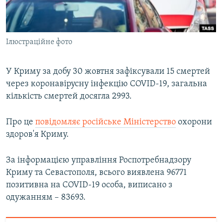
ВІДЕОУРОКИ «ELIFBE»
Русский
СВІДЧЕННЯ ОКУПАЦІЇ
Qırımtatar
Ілюстраційне фото
УКРАЇНСЬКА ПРОБЛЕМА КРИМУ
ДОЛУЧАЙСЯ!
ІНФОГРАФІКА
У Криму за добу 30 жовтня зафіксували 15 смертей
через коронавірусну інфекцію COVID-19, загальна
кількість смертей досягла 2993.
Усі сайти RFE/RL
Про це
повідомляє російське Міністерство
охорони
здоров'я Криму.
За інформацією управління Роспотребнадзору
Криму та Севастополя, всього виявлена 96771
позитивна на COVID-19 особа, виписано з
одужанням – 83693.