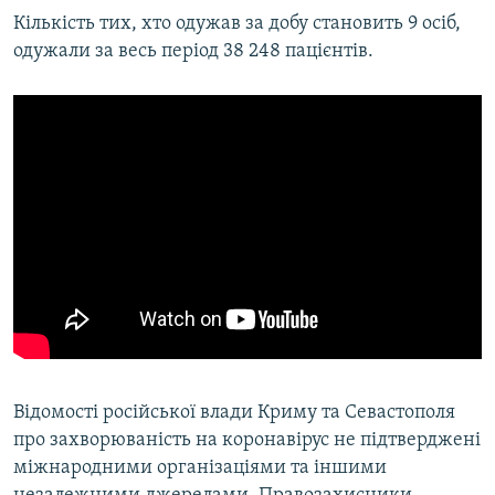
Кількість тих, хто одужав за добу становить 9 осіб,
одужали за весь період 38 248 пацієнтів.
Відомості російської влади Криму та Севастополя
про захворюваність на коронавірус не підтверджені
міжнародними організаціями та іншими