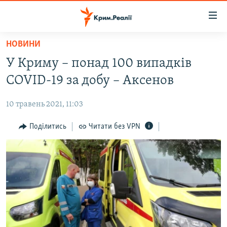
Доступність
посилання
Перейти
НОВИНИ
до
НОВИНИ
У Криму – понад 100 випадків
основного
ВОДА.КРИМ
матеріалу
COVID-19 за добу – Аксенов
ВІДЕО ТА ФОТО
Перейти
до
10 травень 2021, 11:03
ПОЛІТИКА
основної
БЛОГИ
Поділитись
Читати без VPN
навігації
Перейти
ПОГЛЯД
до
ІНТЕРВ'Ю
пошуку
ВСЕ ЗА ДЕНЬ
СПЕЦПРОЕКТИ
ЯК ОБІЙТИ БЛОКУВАННЯ
ДЕПОРТАЦІЯ