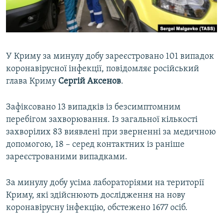
ВІДЕОУРОКИ «ELIFBE»
Русский
СВІДЧЕННЯ ОКУПАЦІЇ
Qırımtatar
УКРАЇНСЬКА ПРОБЛЕМА КРИМУ
У Криму за минулу добу зареєстровано 101 випадок
ДОЛУЧАЙСЯ!
ІНФОГРАФІКА
коронавірусної інфекції, повідомляє російський
глава Криму
Сергій Аксенов
.
Зафіксовано 13 випадків із безсимптомним
Усі сайти RFE/RL
перебігом захворювання. Із загальної кількості
захворілих 83 виявлені при зверненні за медичною
допомогою, 18 – серед контактних із раніше
зареєстрованими випадками.
За минулу добу усіма лабораторіями на території
Криму, які здійснюють дослідження на нову
коронавірусну інфекцію, обстежено 1677 осіб.