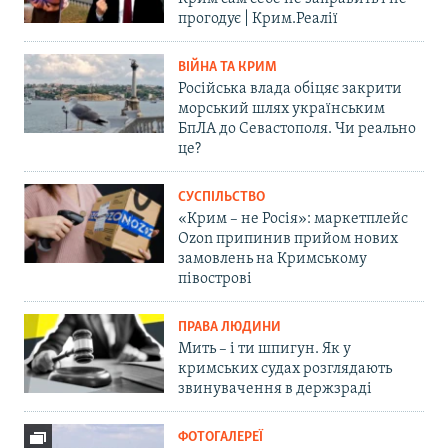
прогодує | Крим.Реалії
ВІЙНА ТА КРИМ
Російська влада обіцяє закрити
морський шлях українським
БпЛА до Севастополя. Чи реально
це?
СУСПІЛЬСТВО
«Крим – не Росія»: маркетплейс
Ozon припинив прийом нових
замовлень на Кримському
півострові
ПРАВА ЛЮДИНИ
Мить – і ти шпигун. Як у
кримських судах розглядають
звинувачення в держзраді
ФОТОГАЛЕРЕЇ