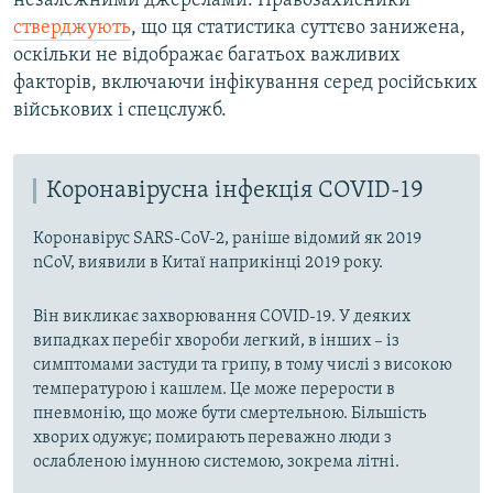
незалежними джерелами. Правозахисники
стверджують
, що ця статистика суттєво занижена,
оскільки не відображає багатьох важливих
факторів, включаючи інфікування серед російських
військових і спецслужб.
Коронавірусна інфекція COVID-19
Коронавірус SARS-CoV-2, раніше відомий як 2019
nCoV, виявили в Китаї наприкінці 2019 року.
Він викликає захворювання COVID-19. У деяких
випадках перебіг хвороби легкий, в інших – із
симптомами застуди та грипу, в тому числі з високою
температурою і кашлем. Це може перерости в
пневмонію, що може бути смертельною. Більшість
хворих одужує; помирають переважно люди з
ослабленою імунною системою, зокрема літні.