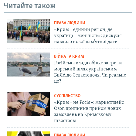
Читайте також
ПРАВА ЛЮДИНИ
«Крим – єдиний регіон, де
українці – меншість»: дискусія
навколо нової пам'ятної дати
ВІЙНА ТА КРИМ
Російська влада обіцяє закрити
морський шлях українським
БпЛА до Севастополя. Чи реально
це?
СУСПІЛЬСТВО
«Крим – не Росія»: маркетплейс
Ozon припинив прийом нових
замовлень на Кримському
півострові
ПРАВА ЛЮДИНИ