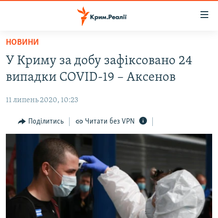
Доступність
посилання
Перейти
НОВИНИ
до
НОВИНИ
У Криму за добу зафіксовано 24
основного
ВОДА.КРИМ
матеріалу
випадки COVID-19 – Аксенов
ВІДЕО ТА ФОТО
Перейти
до
11 липень 2020, 10:23
ПОЛІТИКА
основної
БЛОГИ
Поділитись
Читати без VPN
навігації
Перейти
ПОГЛЯД
до
ІНТЕРВ'Ю
пошуку
ВСЕ ЗА ДЕНЬ
СПЕЦПРОЕКТИ
ЯК ОБІЙТИ БЛОКУВАННЯ
ДЕПОРТАЦІЯ