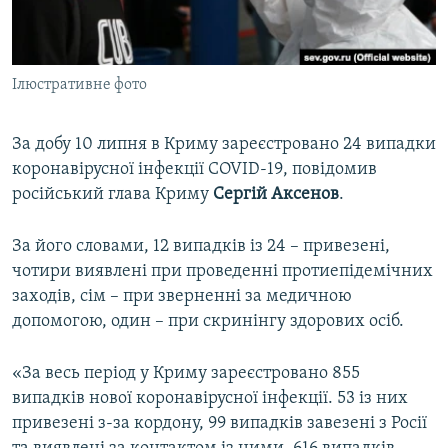
ВІДЕОУРОКИ «ELIFBE»
Русский
СВІДЧЕННЯ ОКУПАЦІЇ
Qırımtatar
Ілюстративне фото
УКРАЇНСЬКА ПРОБЛЕМА КРИМУ
ДОЛУЧАЙСЯ!
ІНФОГРАФІКА
За добу 10 липня в Криму зареєстровано 24 випадки
коронавірусної інфекції COVID-19, повідомив
російський глава Криму
Сергій Аксенов
.
Усі сайти RFE/RL
За його словами, 12 випадків із 24 – привезені,
чотири виявлені при проведенні протиепідемічних
заходів, сім – при зверненні за медичною
допомогою, один – при скринінгу здорових осіб.
«За весь період у Криму зареєстровано 855
випадків нової коронавірусної інфекції. 53 із них
привезені з-за кордону, 99 випадків завезені з Росії