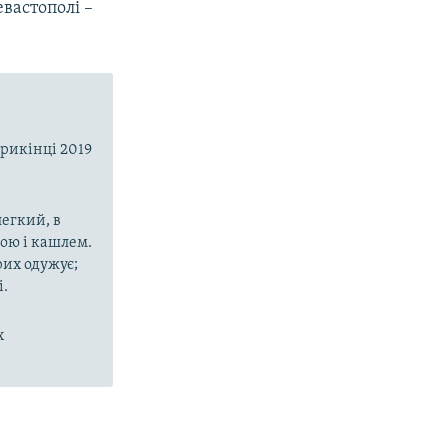
вастополі –
прикінці 2019
егкий, в
рою і кашлем.
рих одужує;
і.
х