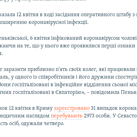
казала 12 квітня в ході засідання оперативного штабу з
поширенню коронавірусної інфекції.
ньківської, 6 квітня інфікований коронавірусом чолов
жаючи на те, що у нього вже проявилися перші ознаки
я.
іг заразити приблизно п'ять своїх колег, які працювали
жаль, у одного із співробітників і його дружини спостері
 Вони госпіталізовані в інфекційне відділення сьомої міс
них госпіталізовані в Євпаторію», – повідомила Пеньк
нок 12 квітня в Криму
зареєстровано
31 випадок корона
д медичним наглядом
перебувають
2973 особи. У Севасто
сть осіб, одужали четверо.