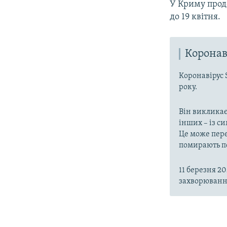
У Криму продо
до 19 квітня.
Коронав
Коронавірус 
року.
Він викликає
інших – із с
Це може пере
помирають пе
11 березня 2
захворювання