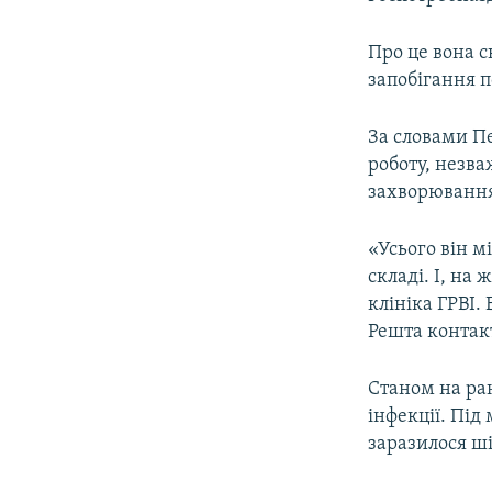
ВІДЕОУРОКИ «ELIFBE»
СВІДЧЕННЯ ОКУПАЦІЇ
Про це вона с
запобігання 
УКРАЇНСЬКА ПРОБЛЕМА КРИМУ
ІНФОГРАФІКА
За словами Пе
роботу, незва
захворюванн
«Усього він м
складі. І, на 
клініка ГРВІ.
Решта контакт
Станом на ра
інфекції. Пі
заразилося ші