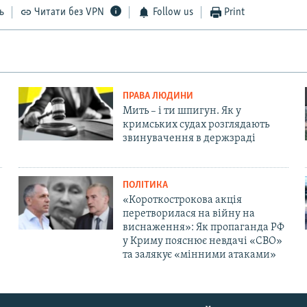
ь
Читати без VPN
Follow us
Print
ПРАВА ЛЮДИНИ
Мить – і ти шпигун. Як у
кримських судах розглядають
звинувачення в держзраді
ПОЛІТИКА
«Короткострокова акція
перетворилася на війну на
виснаження»: Як пропаганда РФ
у Криму пояснює невдачі «СВО»
та залякує «мінними атаками»