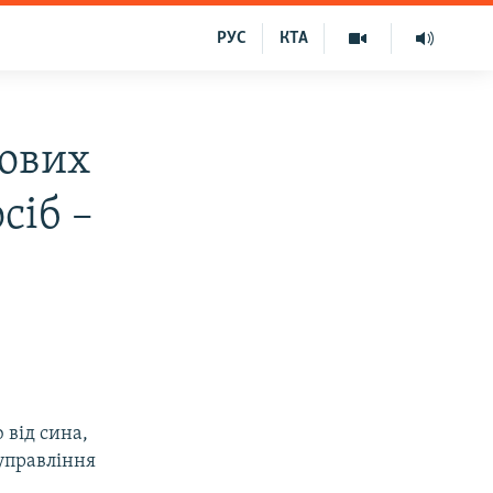
РУС
КТА
нових
сіб –
 від сина,
 управління