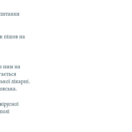
 питання
ік пішов на
 з ним на
гається
ької лікарні.
овська.
вірусної
полі