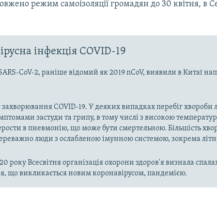
вжено режим самоізоляції громадян до 30 квітня, в Се
ірусна інфекція COVID-19
SARS-CoV-2, раніше відомий як 2019 nCoV, виявили в Китаї на
 захворювання COVID-19. У деяких випадках перебіг хвороби л
имптомами застуди та грипу, в тому числі з високою температу
рости в пневмонію, що може бути смертельною. Більшість хво
реважно люди з ослабленою імунною системою, зокрема літн
020 року Всесвітня організація охорони здоров'я визнала спала
, що викликається новим коронавірусом, пандемією.