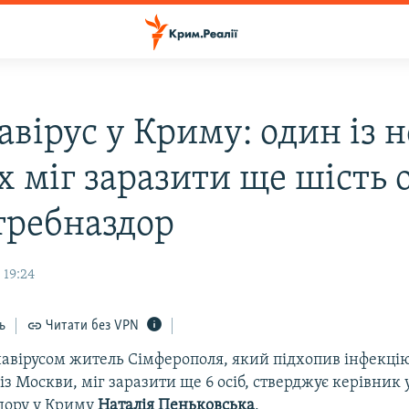
авірус у Криму: один із 
 міг заразити ще шість о
требназдор
 19:24
ь
Читати без VPN
авірусом житель Сімферополя, який підхопив інфекцію
із Москви, міг заразити ще 6 осіб, стверджує керівник
дору у Криму
Наталія Пеньковська
.