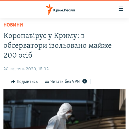
Доступність
посилання
Перейти
НОВИНИ
до
НОВИНИ
Коронавірус у Криму: в
основного
ВОДА.КРИМ
матеріалу
обсерватори ізольовано майже
ВІДЕО ТА ФОТО
Перейти
200 осіб
до
ПОЛІТИКА
основної
20 квітень 2020, 15:02
БЛОГИ
навігації
Перейти
Поділитись
Читати без VPN
ПОГЛЯД
до
ІНТЕРВ'Ю
пошуку
ВСЕ ЗА ДЕНЬ
СПЕЦПРОЕКТИ
ЯК ОБІЙТИ БЛОКУВАННЯ
ДЕПОРТАЦІЯ