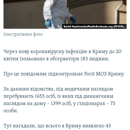
ВІДЕОУРОКИ «ELIFBE»
Русский
СВІДЧЕННЯ ОКУПАЦІЇ
Qırımtatar
УКРАЇНСЬКА ПРОБЛЕМА КРИМУ
Ілюстративне фото
ДОЛУЧАЙСЯ!
ІНФОГРАФІКА
Через нову коронавірусну інфекцію в Криму до 20
квітня ізольовано в обсерватори 183 людини.
Усі сайти RFE/RL
Про це повідомляє підконтрольне Росії МОЗ Криму.
За даними відомства, під медичним наглядом
перебувають 1655 осіб, із яких під динамічним
наглядом на дому – 1399 осіб, у стаціонарах – 73
особи.
Тут нагадали, що всього в Криму виявлено 45