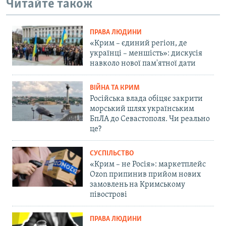
Читайте також
ПРАВА ЛЮДИНИ
«Крим – єдиний регіон, де
українці – меншість»: дискусія
навколо нової пам'ятної дати
ВІЙНА ТА КРИМ
Російська влада обіцяє закрити
морський шлях українським
БпЛА до Севастополя. Чи реально
це?
СУСПІЛЬСТВО
«Крим – не Росія»: маркетплейс
Ozon припинив прийом нових
замовлень на Кримському
півострові
ПРАВА ЛЮДИНИ