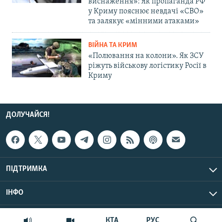
виснаження»: Як пропаганда РФ
у Криму пояснює невдачі «СВО»
та залякує «мінними атаками»
ВІЙНА ТА КРИМ
«Полювання на колони». Як ЗСУ
ріжуть військову логістику Росії в
Криму
ДОЛУЧАЙСЯ!
ПІДТРИМКА
ІНФО
© Крим.Реалії, 2026 | Усі права застережено.
КТА
РУС