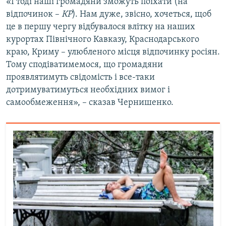
«І тоді наші громадяни зможуть поїхати (на
відпочинок –
КР
). Нам дуже, звісно, хочеться, щоб
це в першу чергу відбувалося влітку на наших
курортах Північного Кавказу, Краснодарського
краю, Криму – улюбленого місця відпочинку росіян.
Тому сподіватимемося, що громадяни
проявлятимуть свідомість і все-таки
дотримуватимуться необхідних вимог і
самообмеження», – сказав Чернишенко.