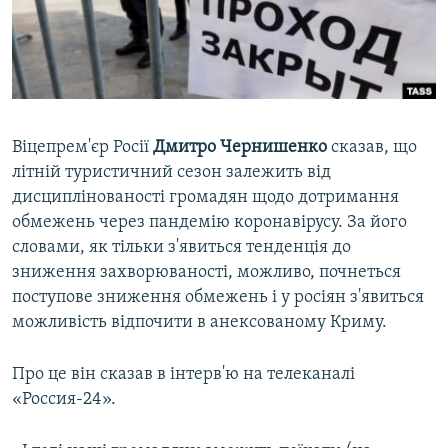
ВІДЕОУРОКИ «ELIFBE»
Русский
СВІДЧЕННЯ ОКУПАЦІЇ
Qırımtatar
УКРАЇНСЬКА ПРОБЛЕМА КРИМУ
ДОЛУЧАЙСЯ!
ІНФОГРАФІКА
Віцепрем'єр Росії
Дмитро Чернишенко
сказав, що
літній туристичний сезон залежить від
дисциплінованості громадян щодо дотримання
Усі сайти RFE/RL
обмежень через пандемію коронавірусу. За його
словами, як тільки з'явиться тенденція до
зниження захворюваності, можливо, почнеться
поступове зниження обмежень і у росіян з'явиться
можливість відпочити в анексованому Криму.
Про це він сказав в інтерв'ю на телеканалі
«Россия-24».