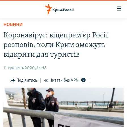
Доступність
посилання
Перейти
НОВИНИ
до
НОВИНИ
Коронавірус: віцепрем'єр Росії
основного
ВОДА.КРИМ
матеріалу
розповів, коли Крим зможуть
ВІДЕО ТА ФОТО
Перейти
відкрити для туристів
до
ПОЛІТИКА
основної
11 травень 2020, 14:48
БЛОГИ
навігації
Перейти
Поділитись
Читати без VPN
ПОГЛЯД
до
ІНТЕРВ'Ю
пошуку
ВСЕ ЗА ДЕНЬ
СПЕЦПРОЕКТИ
ЯК ОБІЙТИ БЛОКУВАННЯ
ДЕПОРТАЦІЯ