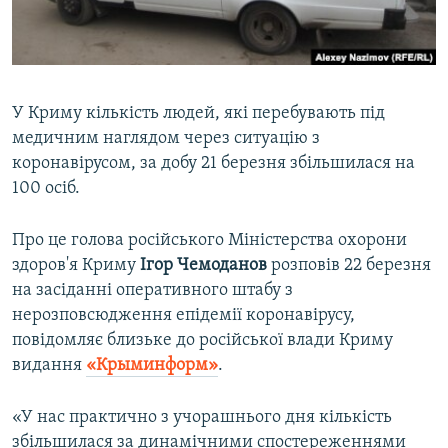
ВІДЕОУРОКИ «ELIFBE»
Русский
СВІДЧЕННЯ ОКУПАЦІЇ
Qırımtatar
УКРАЇНСЬКА ПРОБЛЕМА КРИМУ
У Криму кількість людей, які перебувають під
ДОЛУЧАЙСЯ!
ІНФОГРАФІКА
медичним наглядом через ситуацію з
коронавірусом, за добу 21 березня збільшилася на
100 осіб.
Усі сайти RFE/RL
Про це голова російського Міністерства охорони
здоров'я Криму
Ігор Чемоданов
розповів 22 березня
на засіданні оперативного штабу з
нерозповсюдження епідемії коронавірусу,
повідомляє близьке до російської влади Криму
видання
«Крыминформ»
.
«У нас практично з учорашнього дня кількість
збільшилася за динамічними спостереженнями