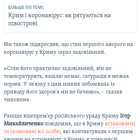
БІЛЬШЕ ПО ТЕМІ:
Крим і коронавірус: як рятуються на
півострові
Він також підкреслив, що стан першого хворого на
коронавірус у Криму зараз задовільний.
«Стан його практично задовільний, він не
температурить, кашлю немає, сатурація в межах
норми. У зв'язку з цим ніяких побоювань із
приводу його здоров'я ми не бачимо», – сказав
чиновник.
Раніше віцепрем'єр російського уряду Криму
Ігор
Михайличенко
повідомив, що в Криму
встановлені
та ізольовані всі особи
, які контактували з першим
хворим на коронавірус у Криму, в тому числі