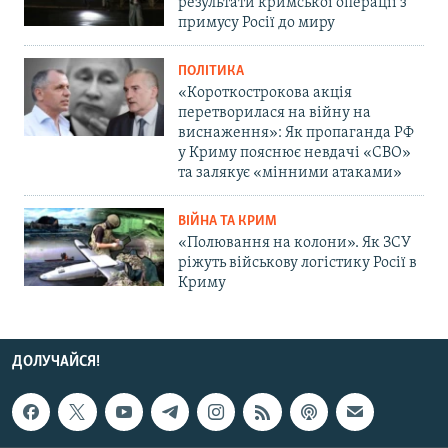
результати кримської операції з
примусу Росії до миру
ПОЛІТИКА
«Короткострокова акція
перетворилася на війну на
виснаження»: Як пропаганда РФ
у Криму пояснює невдачі «СВО»
та залякує «мінними атаками»
ВІЙНА ТА КРИМ
«Полювання на колони». Як ЗСУ
ріжуть військову логістику Росії в
Криму
ДОЛУЧАЙСЯ!