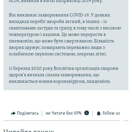
nCoV, виявили в Китаї наприкінці 2019 року.
Він викликає захворювання COVID-19. У деяких
випадках перебіг хвороби легкий, в інших – із
симптомами застуди та грипу, в тому числі з високою
температурою і кашлем. Це може перерости в
пневмонію, що може бути смертельною. Більшість
хворих одужує; помирають переважно люди з
ослабленою імунною системою, зокрема літні.
11 березня 2020 року Всесвітня організація охорони
здоров'я визнала спалах захворювання, що
викликається новим коронавірусом, пандемією.
Поділитись
Читати без VPN
Follow us