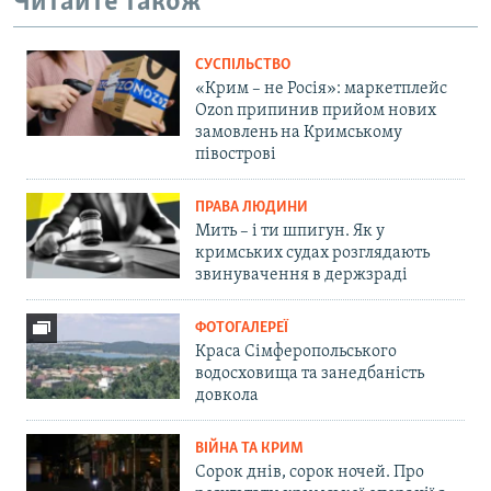
Читайте також
СУСПІЛЬСТВО
«Крим – не Росія»: маркетплейс
Ozon припинив прийом нових
замовлень на Кримському
півострові
ПРАВА ЛЮДИНИ
Мить – і ти шпигун. Як у
кримських судах розглядають
звинувачення в держзраді
ФОТОГАЛЕРЕЇ
Краса Сімферопольського
водосховища та занедбаність
довкола
ВІЙНА ТА КРИМ
Сорок днів, сорок ночей. Про