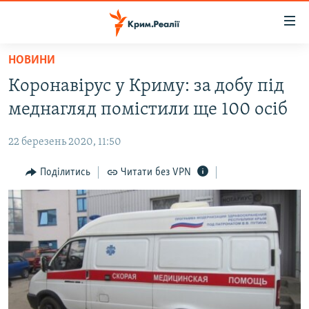
Доступність
посилання
Перейти
НОВИНИ
до
НОВИНИ
Коронавірус у Криму: за добу під
основного
ВОДА.КРИМ
матеріалу
меднагляд помістили ще 100 осіб
ВІДЕО ТА ФОТО
Перейти
до
22 березень 2020, 11:50
ПОЛІТИКА
основної
БЛОГИ
Поділитись
Читати без VPN
навігації
Перейти
ПОГЛЯД
до
ІНТЕРВ'Ю
пошуку
ВСЕ ЗА ДЕНЬ
СПЕЦПРОЕКТИ
ЯК ОБІЙТИ БЛОКУВАННЯ
ДЕПОРТАЦІЯ