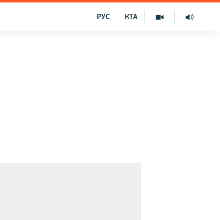
РУС
КТА