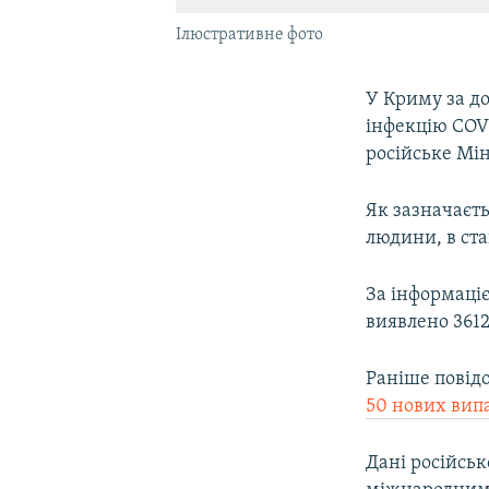
Ілюстративне фото
У Криму за до
інфекцію COVI
російське Мін
Як зазначаєть
людини, в ста
Может ли 
За інформаціє
by
Крим.Реал
виявлено 3612
Раніше повід
50 нових вип
Дані російськ