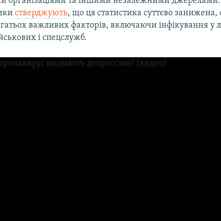
и організаціями та іншими незалежними джерелами.
ики
стверджують
, що ця статистика суттєво занижена, 
агатьох важливих факторів, включаючи інфікування у 
йськових і спецслужб.
No media source currently available