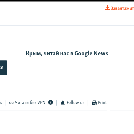
0:05:32
Завантажит
EMBED
Крым, читай нас в Google News
ся
ь
Читати без VPN
Follow us
Print