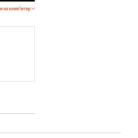
и на комп'ютер
SHARE
px
width