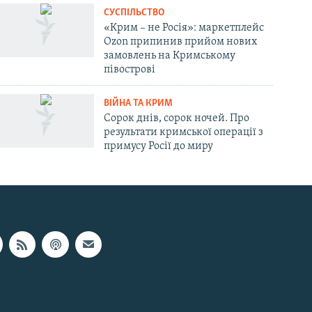
СУСПІЛЬСТВО
«Крим – не Росія»: маркетплейс
Ozon припинив прийом нових
замовлень на Кримському
півострові
ВІЙНА ТА КРИМ
Сорок днів, сорок ночей. Про
результати кримської операції з
примусу Росії до миру