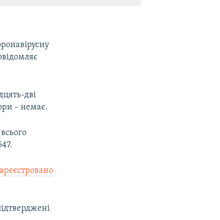
оронавірусну
повідомляє
дцять-дві
ори – немає.
ED
SHARE
 всього
47.
зареєстровано
підтверджені