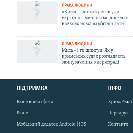
ПРАВА ЛЮДИНИ
«Крим – єдиний регіон, де
українці – меншість»: дискусія
навколо нової пам'ятної дати
ПРАВА ЛЮДИНИ
Мить – і ти шпигун. Як у
кримських судах розглядають
звинувачення в держзраді
Русский
ПІДТРИМКА
ІНФО
Qırımtatar
Ваше відео і фото
Крим.Реалії
ДОЛУЧАЙСЯ!
Радіо
Передрук
Мобільний додаток Android | iOS
Контакти