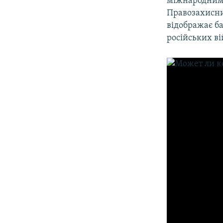
міжнародним
Правозахисн
відображає б
російських ві