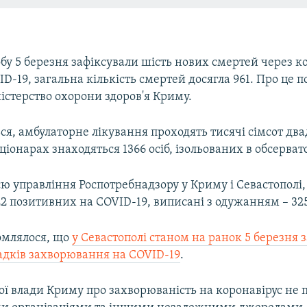
бу 5 березня зафіксували шість нових смертей через к
D-19, загальна кількість смертей досягла 961. Про це 
істерство охорони здоров'я Криму.
ся, амбулаторне лікування проходять тисячі сімсот два
ціонарах знаходяться 1366 осіб, ізольованих в обсерват
коронавирус вызывать депрессию? (видео)
EMB
ю управління Роспотребнадзору у Криму і Севастополі,
ії
2 позитивних на COVID-19, виписані з одужанням – 325
омлялося, що
у Севастополі станом на ранок 5 березня 
адків захворювання на COVID-19
.
ої влади Криму про захворюваність на коронавірус не 