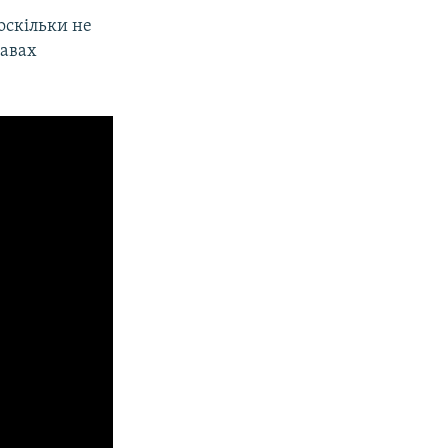
оскільки не
лавах