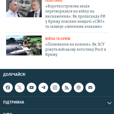
ПОЛІТИКА
«Короткострокова акція
перетворилася на війну на
виснаження»: Як пропаганда РФ
у Криму пояснює невдачі «СВО»
та залякує «мінними атаками»
ВІЙНА ТА КРИМ
«Полювання на колони». Як ЗСУ
ріжуть військову логістику Росії в
Криму
ДОЛУЧАЙСЯ!
ПІДТРИМКА