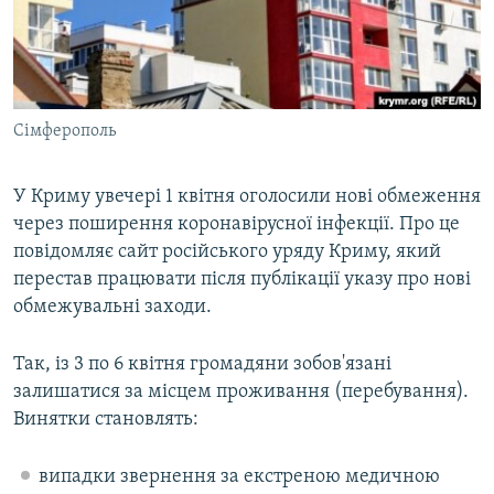
ВІДЕОУРОКИ «ELIFBE»
Русский
СВІДЧЕННЯ ОКУПАЦІЇ
Qırımtatar
УКРАЇНСЬКА ПРОБЛЕМА КРИМУ
Сімферополь
ДОЛУЧАЙСЯ!
ІНФОГРАФІКА
У Криму увечері 1 квітня оголосили нові обмеження
через поширення коронавірусної інфекції. Про це
Усі сайти RFE/RL
повідомляє сайт російського уряду Криму, який
перестав працювати після публікації указу про нові
обмежувальні заходи.
Так, із 3 по 6 квітня громадяни зобов'язані
залишатися за місцем проживання (перебування).
Винятки становлять:
випадки звернення за екстреною медичною