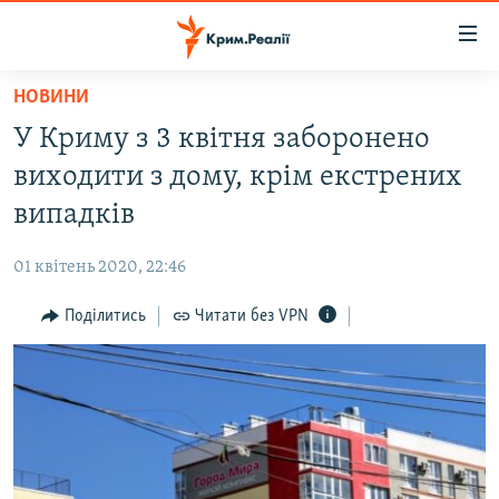
Доступність
посилання
Перейти
НОВИНИ
до
НОВИНИ
У Криму з 3 квітня заборонено
основного
ВОДА.КРИМ
матеріалу
виходити з дому, крім екстрених
ВІДЕО ТА ФОТО
Перейти
випадків
до
ПОЛІТИКА
основної
01 квітень 2020, 22:46
БЛОГИ
навігації
Перейти
Поділитись
Читати без VPN
ПОГЛЯД
до
ІНТЕРВ'Ю
пошуку
ВСЕ ЗА ДЕНЬ
СПЕЦПРОЕКТИ
ЯК ОБІЙТИ БЛОКУВАННЯ
ДЕПОРТАЦІЯ