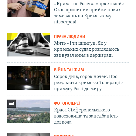
«Крим – не Росія»: маркетплейс
Ozon припинив прийом нових
замовлень на Кримському
півострові
ПРАВА ЛЮДИНИ
Мить – і ти шпигун. Як у
кримських судах розглядають
звинувачення в держзраді
ВІЙНА ТА КРИМ
Сорок днів, сорок ночей. Про
результати кримської операції з
примусу Росії до миру
ФОТОГАЛЕРЕЇ
Краса Сімферопольського
водосховища та занедбаність
довкола