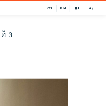
РУС
КТА
й з