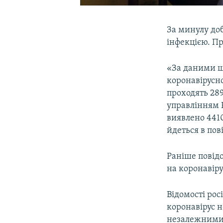
За минулу до
інфекцією. П
«За даними щ
коронавірусн
проходять 289
управлінням Р
виявлено 441
йдеться в пов
Раніше повідо
на коронавіру
Відомості рос
коронавірус 
незалежними