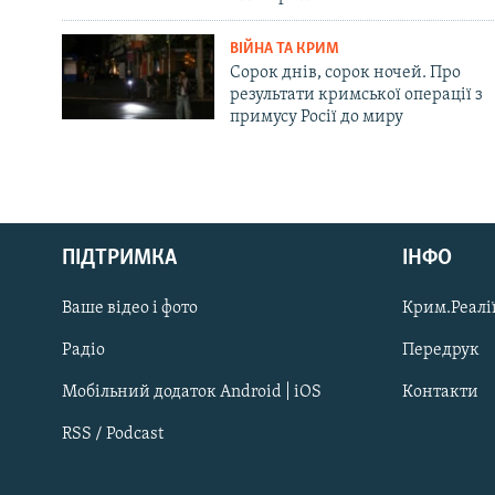
ВІЙНА ТА КРИМ
Сорок днів, сорок ночей. Про
результати кримської операції з
примусу Росії до миру
Русский
ПІДТРИМКА
ІНФО
Qırımtatar
Ваше відео і фото
Крим.Реалії
ДОЛУЧАЙСЯ!
Радіо
Передрук
Мобільний додаток Android | iOS
Контакти
RSS / Podcast
Усі сайти RFE/RL