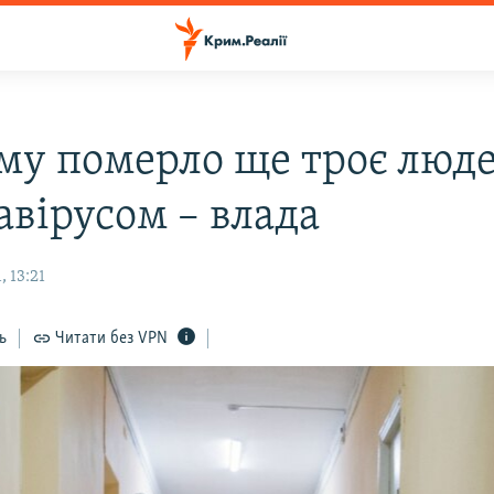
му померло ще троє люде
авірусом – влада
 13:21
ь
Читати без VPN