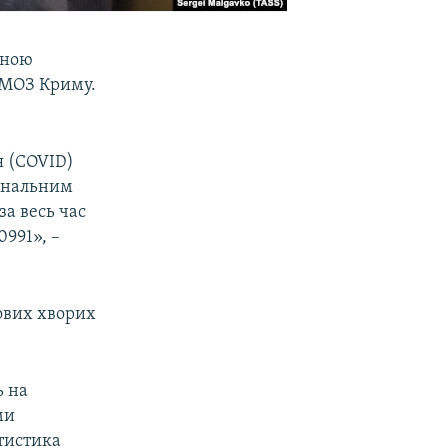
сною
 МОЗ Криму.
я (COVID)
іональним
за весь час
991», –
нових хворих
ь на
ми
атистика