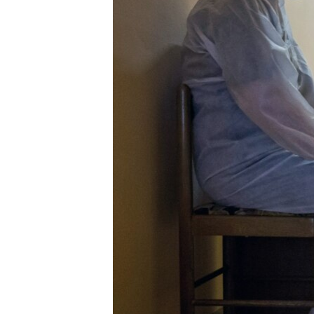
ВІДЕОУРОКИ «ELIFBE»
СВІДЧЕННЯ ОКУПАЦІЇ
УКРАЇНСЬКА ПРОБЛЕМА КРИМУ
ІНФОГРАФІКА