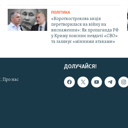
ПОЛІТИКА
«Короткострокова акція
перетворилася на війну на
виснаження»: Як пропаганда РФ
у Криму пояснює невдачі «СВО»
та залякує «мінними атаками»
ДОЛУЧАЙСЯ!
. Про нас