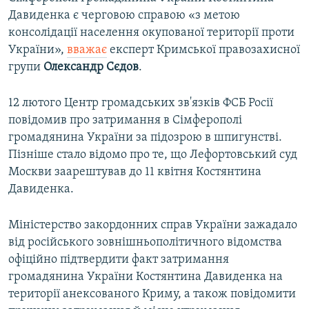
Давиденка є черговою справою «з метою
консолідації населення окупованої території проти
України»,
вважає
експерт Кримської правозахисної
групи
Олександр Сєдов
.
12 лютого Центр громадських зв'язків ФСБ Росії
повідомив про затримання в Сімферополі
громадянина України за підозрою в шпигунстві.
Пізніше стало відомо про те, що Лефортовський суд
Москви заарештував до 11 квітня Костянтина
Давиденка.
Міністерство закордонних справ України зажадало
від російського зовнішньополітичного відомства
офіційно підтвердити факт затримання
громадянина України Костянтина Давиденка на
території анексованого Криму, а також повідомити