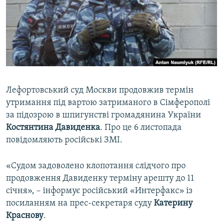
ВІДЕОУРОКИ «ELIFBE»
Русский
СВІДЧЕННЯ ОКУПАЦІЇ
Qırımtatar
УКРАЇНСЬКА ПРОБЛЕМА КРИМУ
ДОЛУЧАЙСЯ!
ІНФОГРАФІКА
Лефортовський суд Москви продовжив термін
утримання під вартою затриманого в Сімферополі
Усі сайти RFE/RL
за підозрою в шпигунстві громадянина України
Костянтина Давиденка
. Про це 6 листопада
повідомляють російські ЗМІ.
«Судом задоволено клопотання слідчого про
продовження Давиденку терміну арешту до 11
січня», – інформує російський «Интерфакс» із
посиланням на прес-секретаря суду
Катерину
Краснову
.