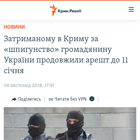
Доступність
посилання
Перейти
НОВИНИ
до
НОВИНИ
Затриманому в Криму за
основного
ВОДА.КРИМ
матеріалу
«шпигунство» громадянину
ВІДЕО ТА ФОТО
Перейти
України продовжили арешт до 11
до
ПОЛІТИКА
січня
основної
БЛОГИ
навігації
06 листопад 2018, 17:47
Перейти
ПОГЛЯД
до
Поділитись
Читати без VPN
ІНТЕРВ'Ю
пошуку
ВСЕ ЗА ДЕНЬ
СПЕЦПРОЕКТИ
ЯК ОБІЙТИ БЛОКУВАННЯ
ДЕПОРТАЦІЯ