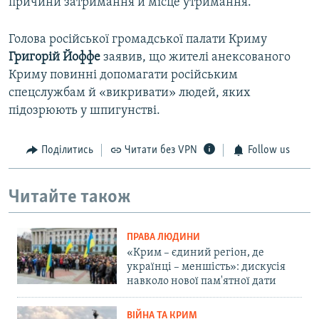
причини затримання й місце утримання.
Голова російської громадської палати Криму
Григорій Йоффе
заявив, що жителі анексованого
Криму повинні допомагати російським
спецслужбам й «викривати» людей, яких
підозрюють у шпигунстві.
Поділитись
Читати без VPN
Follow us
Читайте також
ПРАВА ЛЮДИНИ
«Крим – єдиний регіон, де
українці – меншість»: дискусія
навколо нової пам'ятної дати
ВІЙНА ТА КРИМ