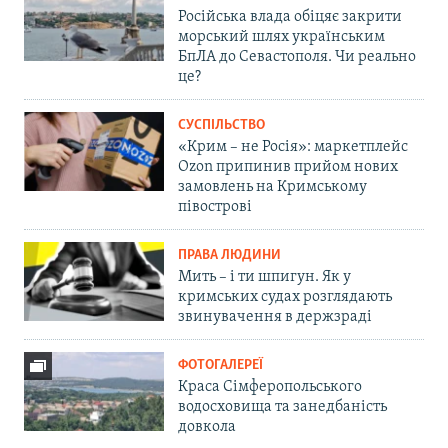
Російська влада обіцяє закрити
морський шлях українським
БпЛА до Севастополя. Чи реально
це?
СУСПІЛЬСТВО
«Крим – не Росія»: маркетплейс
Ozon припинив прийом нових
замовлень на Кримському
півострові
ПРАВА ЛЮДИНИ
Мить – і ти шпигун. Як у
кримських судах розглядають
звинувачення в держзраді
ФОТОГАЛЕРЕЇ
Краса Сімферопольського
водосховища та занедбаність
довкола