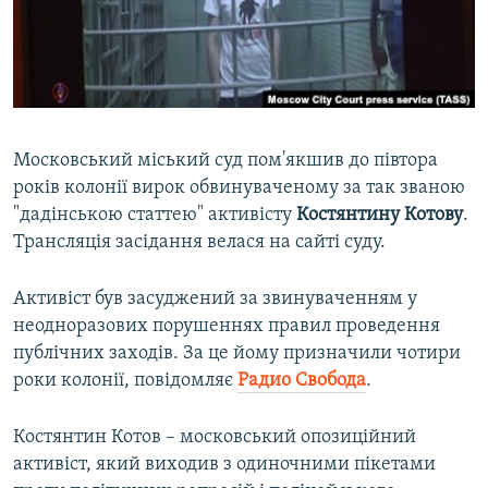
ВІДЕОУРОКИ «ELIFBE»
Русский
СВІДЧЕННЯ ОКУПАЦІЇ
Qırımtatar
УКРАЇНСЬКА ПРОБЛЕМА КРИМУ
ДОЛУЧАЙСЯ!
ІНФОГРАФІКА
Московський міський суд пом'якшив до півтора
років колонії вирок обвинуваченому за так званою
"дадінською статтею" активісту
Костянтину Котову
.
Усі сайти RFE/RL
Трансляція засідання велася на сайті суду.
Активіст був засуджений за звинуваченням у
неодноразових порушеннях правил проведення
публічних заходів. За це йому призначили чотири
роки колонії, повідомляє
Радио Свобода
.
Костянтин Котов – московський опозиційний
активіст, який виходив з одиночними пікетами