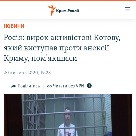
Доступність
посилання
Перейти
НОВИНИ
до
НОВИНИ
Росія: вирок активістові Котову,
основного
ВОДА.КРИМ
матеріалу
який виступав проти анексії
ВІДЕО ТА ФОТО
Перейти
Криму, пом'якшили
до
ПОЛІТИКА
основної
20 квітень 2020, 19:28
БЛОГИ
навігації
Перейти
Поділитись
Читати без VPN
ПОГЛЯД
до
ІНТЕРВ'Ю
пошуку
ВСЕ ЗА ДЕНЬ
СПЕЦПРОЕКТИ
ЯК ОБІЙТИ БЛОКУВАННЯ
ДЕПОРТАЦІЯ