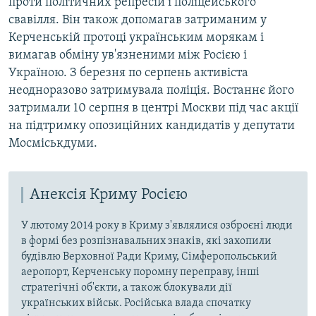
проти політичних репресій і поліцейського
свавілля. Він також допомагав затриманим у
Керченській протоці українським морякам і
вимагав обміну ув'язненими між Росією і
Україною. З березня по серпень активіста
неодноразово затримувала поліція. Востаннє його
затримали 10 серпня в центрі Москви під час акції
на підтримку опозиційних кандидатів у депутати
Мосміськдуми.
Анексія Криму Росією
У лютому 2014 року в Криму з'являлися озброєні люди
в формі без розпізнавальних знаків, які захопили
будівлю Верховної Ради Криму, Сімферопольський
аеропорт, Керченську поромну переправу, інші
стратегічні об'єкти, а також блокували дії
українських військ. Російська влада спочатку