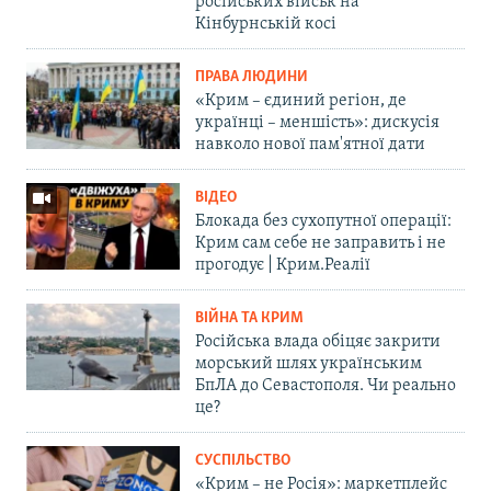
російських військ на
Кінбурнській косі
ПРАВА ЛЮДИНИ
«Крим – єдиний регіон, де
українці – меншість»: дискусія
навколо нової пам'ятної дати
ВІДЕО
Блокада без сухопутної операції:
Крим сам себе не заправить і не
прогодує | Крим.Реалії
ВІЙНА ТА КРИМ
Російська влада обіцяє закрити
морський шлях українським
БпЛА до Севастополя. Чи реально
це?
СУСПІЛЬСТВО
«Крим – не Росія»: маркетплейс