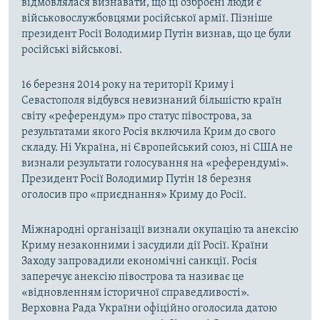
відмовлялася визнавати, що ці озброєні люди є
військовослужбовцями російської армії. Пізніше
президент Росії Володимир Путін визнав, що це були
російські військові.
16 березня 2014 року на території Криму і
Севастополя відбувся невизнаний більшістю країн
світу «референдум» про статус півострова, за
результатами якого Росія включила Крим до свого
складу. Ні Україна, ні Європейський союз, ні США не
визнали результати голосування на «референдумі».
Президент Росії Володимир Путін 18 березня
оголосив про «приєднання» Криму до Росії.
Міжнародні організації визнали окупацію та анексію
Криму незаконними і засудили дії Росії. Країни
Заходу запровадили економічні санкції. Росія
заперечує анексію півострова та називає це
«відновленням історичної справедливості».
Верховна Рада України офіційно оголосила датою