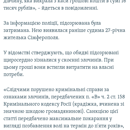
дівчину, яка викрала з каси грошові кошти в сумі 16
тисяч рублів», – йдеться в повідомленні.
За інформацією поліції, підозрювана була
затримана. Нею виявилася раніше судима 27-річна
жителька Сімферополя.
У відомстві стверджують, що обидві підозрювані
щиросердно зізналися у скоєнні злочинів. При
цьому гроші вони встигли витратити на власні
потреби.
«Слідчими порушено кримінальні справи за
ознаками злочинів, передбачених п. «В» ч. 2 ст. 158
Кримінального кодексу Росії (крадіжка, вчинена зі
значною шкодою громадянинові). Санкцією цієї
статті передбачено максимальне покарання у
вигляді позбавлення волі на термін до п'яти років»,