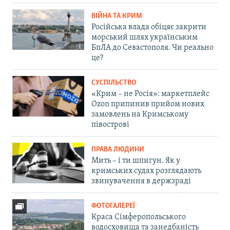
ВІЙНА ТА КРИМ
Російська влада обіцяє закрити
морський шлях українським
БпЛА до Севастополя. Чи реально
це?
СУСПІЛЬСТВО
«Крим – не Росія»: маркетплейс
Ozon припинив прийом нових
замовлень на Кримському
півострові
ПРАВА ЛЮДИНИ
Мить – і ти шпигун. Як у
кримських судах розглядають
звинувачення в держзраді
ФОТОГАЛЕРЕЇ
Краса Сімферопольського
водосховища та занедбаність