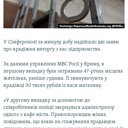
ВІДЕОУРОКИ «ELIFBE»
Русский
СВІДЧЕННЯ ОКУПАЦІЇ
Qırımtatar
УКРАЇНСЬКА ПРОБЛЕМА КРИМУ
ДОЛУЧАЙСЯ!
ІНФОГРАФІКА
У Сімферополі за минулу добу надійшло дві заяви
про крадіжки виторгу з кас підприємства.
Усі сайти RFE/RL
За даними управління МВС Росії у Криму, в
першому випадку була затримана 47-річна місцева
жителька, раніше судима. Її звинувачують у
крадіжці 30 тисяч рублів із каси магазину.
«У другому випадку за допомогою до
співробітників поліції звернулася адміністратор
одного з кафе міста. Правоохоронцям жінка
повідомила, що взяла на стажування продавцем