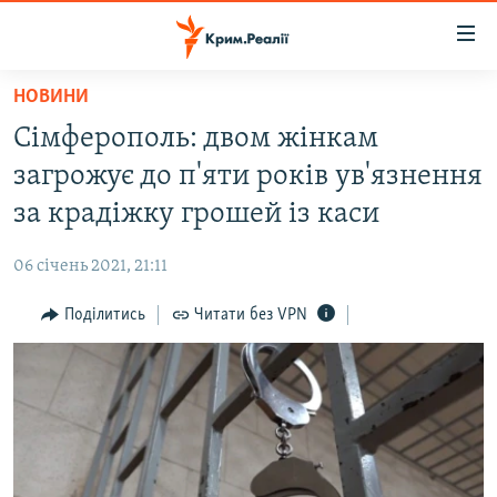
Доступність
посилання
Перейти
НОВИНИ
до
НОВИНИ
Сімферополь: двом жінкам
основного
ВОДА.КРИМ
матеріалу
загрожує до п'яти років ув'язнення
ВІДЕО ТА ФОТО
Перейти
за крадіжку грошей із каси
до
ПОЛІТИКА
основної
06 січень 2021, 21:11
БЛОГИ
навігації
Перейти
Поділитись
Читати без VPN
ПОГЛЯД
до
ІНТЕРВ'Ю
пошуку
ВСЕ ЗА ДЕНЬ
СПЕЦПРОЕКТИ
ЯК ОБІЙТИ БЛОКУВАННЯ
ДЕПОРТАЦІЯ