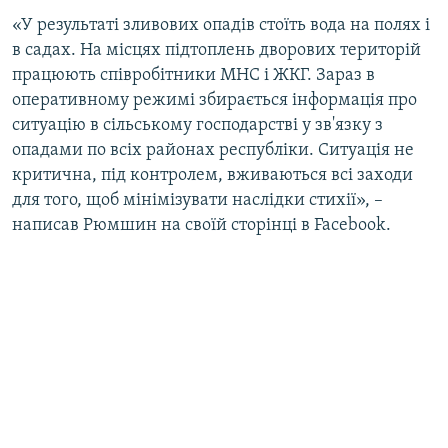
ВІДЕОУРОКИ «ELIFBE»
«У результаті зливових опадів стоїть вода на полях і
Русский
в садах. На місцях підтоплень дворових територій
СВІДЧЕННЯ ОКУПАЦІЇ
Qırımtatar
працюють співробітники МНС і ЖКГ. Зараз в
УКРАЇНСЬКА ПРОБЛЕМА КРИМУ
оперативному режимі збирається інформація про
ситуацію в сільському господарстві у зв'язку з
ДОЛУЧАЙСЯ!
ІНФОГРАФІКА
опадами по всіх районах республіки. Ситуація не
критична, під контролем, вживаються всі заходи
для того, щоб мінімізувати наслідки стихії», –
Усі сайти RFE/RL
написав Рюмшин на своїй сторінці в Facebook.