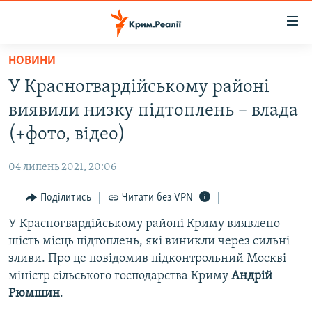
Доступність
посилання
Перейти
НОВИНИ
до
НОВИНИ
У Красногвардійському районі
основного
ВОДА.КРИМ
матеріалу
виявили низку підтоплень – влада
ВІДЕО ТА ФОТО
Перейти
(+фото, відео)
до
ПОЛІТИКА
основної
04 липень 2021, 20:06
БЛОГИ
навігації
Перейти
Поділитись
Читати без VPN
ПОГЛЯД
до
У Красногвардійському районі Криму виявлено
ІНТЕРВ'Ю
пошуку
шість місць підтоплень, які виникли через сильні
ВСЕ ЗА ДЕНЬ
зливи. Про це повідомив підконтрольний Москві
СПЕЦПРОЕКТИ
міністр сільського господарства Криму
Андрій
Рюмшин
.
ЯК ОБІЙТИ БЛОКУВАННЯ
ДЕПОРТАЦІЯ