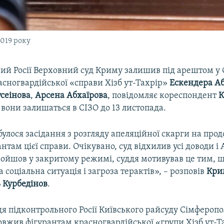
2019 року
ий Росії Верховний суд Криму залишив під арештом у 
асногвардійської «справи Хізб ут-Тахрір»
Ескендера Аб
усеінова
,
Арсена Абхаїрова
, повідомляє кореспондент
К
вони залишаться в СІЗО до 13 листопада.
булося засідання з розгляду апеляційної скарги на пр
нтам цієї справи. Очікувано, суд відхилив усі доводи і
ройшов у закритому режимі, суддя мотивував це тим, щ
а соціальна ситуація і загроза терактів», – розповів
Кри
 Курбедінов
.
дя підконтрольного Росії Київського райсуду Сімфероп
вжив фігурантам красногвардійської «групи Хізб ут-Т