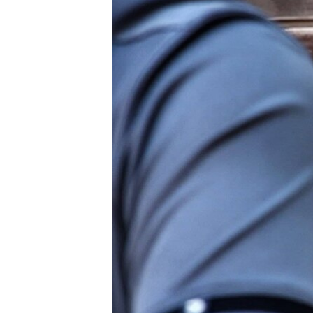
ВІДЕОУРОКИ «ELIFBE»
СВІДЧЕННЯ ОКУПАЦІЇ
УКРАЇНСЬКА ПРОБЛЕМА КРИМУ
ІНФОГРАФІКА