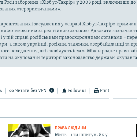
д Росії заборонив «Хізб ут-Тахрір» у 2003 році, включивши до
названих «терористичними».
арештованих і засуджених у «справі Хізб ут-Тахрір» кримчан
ня мотивованим за релігійною ознакою. Адвокати зазначають
і у цій справі російськими правоохоронними органами – пер
ари, а також українці, росіяни, таджики, азербайджанці та 
ного походження, які сповідують іслам. Міжнародне право за
ти на окупованій території законодавство держави-окупанта
ь
Читати без VPN
Follow us
Print
ПРАВА ЛЮДИНИ
Мить – і ти шпигун. Як у