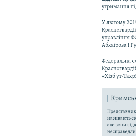
утримання під
У лютому 201
Красногварді
управління ФС
Абхаїрова і Р
Федеральна сл
Красногвардій
«Хізб ут-Тахр
Кримськ
Представники
називають св
але вони від
несправедлив