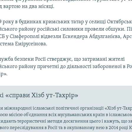
 вартою на два місяці.
9 року в будинках кримських татар у селищі Октябрсь
йського району російські силовики провели обшуки. П
Б у Сімферополі відвезли Ескендера Абдулганієва, Ар
устема Емірусеінова.
ужба безпеки Росії стверджує, що затримані жителі
ського району причетні до діяльності забороненої в Рос
ір».
і «справи Хізб ут-Тахрір»
 міжнародної ісламської політичної організації «Хізб ут-Тах
оєю місією об'єднання всіх мусульманських країн в ісламськом
кидають терористичні методи досягнення цього і кажуть, що з
ого переслідування в Росії та в окупованому нею в 2014 році 