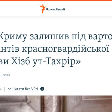
 Криму залишив під варт
антів красногвардійської
ви Хізб ут-Тахрір»
 18:33
ь
Читати без VPN