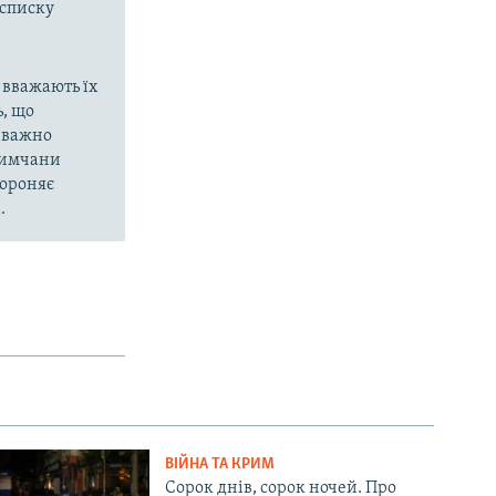
 списку
 вважають їх
, що
еважно
кримчани
бороняє
.
ВІЙНА ТА КРИМ
Сорок днів, сорок ночей. Про