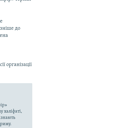
ке
ізніше до
сена
ії організації
рір»
у халіфаті,
азнають
Криму.