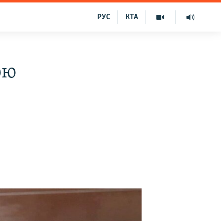
РУС
КТА
ою