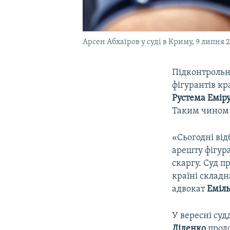
Арсен Абхаїров у суді в Криму, 9 липня 
Підконтрольн
фігурантів кр
Рустема Емір
Таким чином 
«Сьогодні від
арешту фігура
скаргу. Суд п
країні складн
адвокат
Еміль
У вересні суд
Діденко
продо