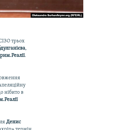
СІЗО трьох
дулганієва
,
рим.Реалії
.
одовження
 Апеляційну
о нібито в
м.Реалії
оля
Денис
ахрір» термін