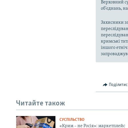
Верховний су
об'єднань, 
Захисники за
переслідуван
переслідуван
кримські тат
іншого етніч
запроваджува
Поділитис
Читайте також
СУСПІЛЬСТВО
«Крим – не Росія»: маркетплейс