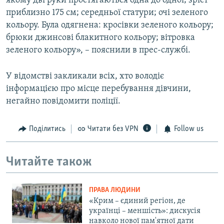
якому дві руки простягаються одна до одної; зріст
приблизно 175 см; середньої статури; очі зеленого
кольору. Була одягнена: кросівки зеленого кольору;
брюки джинсові блакитного кольору; вітровка
зеленого кольору», – пояснили в прес-службі.
У відомстві закликали всіх, хто володіє
інформацією про місце перебування дівчини,
негайно повідомити поліції.
Поділитись
Читати без VPN
Follow us
Читайте також
ПРАВА ЛЮДИНИ
«Крим – єдиний регіон, де
українці – меншість»: дискусія
навколо нової пам'ятної дати