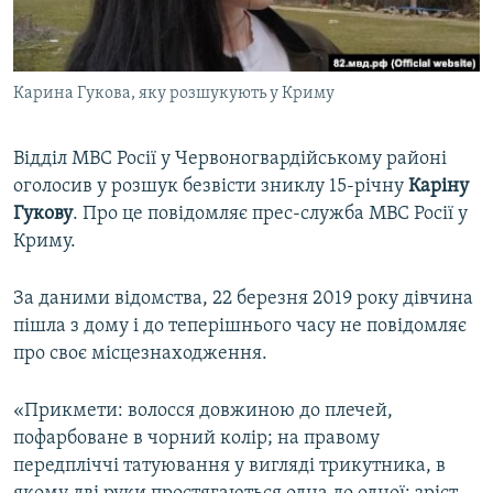
ВІДЕОУРОКИ «ELIFBE»
Русский
СВІДЧЕННЯ ОКУПАЦІЇ
Qırımtatar
Карина Гукова, яку розшукують у Криму
УКРАЇНСЬКА ПРОБЛЕМА КРИМУ
ДОЛУЧАЙСЯ!
ІНФОГРАФІКА
Відділ МВС Росії у Червоногвардійському районі
оголосив у розшук безвісти зниклу 15-річну
Каріну
Гукову
. Про це повідомляє прес-служба МВС Росії у
Усі сайти RFE/RL
Криму.
За даними відомства, 22 березня 2019 року дівчина
пішла з дому і до теперішнього часу не повідомляє
про своє місцезнаходження.
«Прикмети: волосся довжиною до плечей,
пофарбоване в чорний колір; на правому
передпліччі татуювання у вигляді трикутника, в