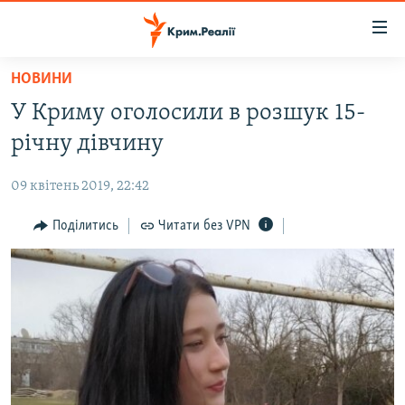
Доступність
посилання
Перейти
НОВИНИ
до
НОВИНИ
У Криму оголосили в розшук 15-
основного
ВОДА.КРИМ
матеріалу
річну дівчину
ВІДЕО ТА ФОТО
Перейти
до
09 квітень 2019, 22:42
ПОЛІТИКА
основної
БЛОГИ
Поділитись
Читати без VPN
навігації
Перейти
ПОГЛЯД
до
ІНТЕРВ'Ю
пошуку
ВСЕ ЗА ДЕНЬ
СПЕЦПРОЕКТИ
ЯК ОБІЙТИ БЛОКУВАННЯ
ДЕПОРТАЦІЯ