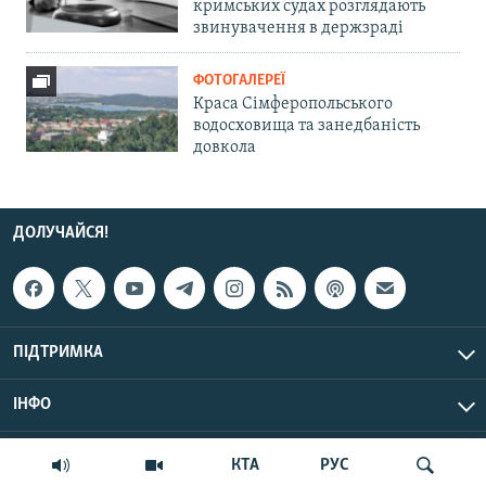
кримських судах розглядають
звинувачення в держзраді
ФОТОГАЛЕРЕЇ
Краса Сімферопольського
водосховища та занедбаність
довкола
ДОЛУЧАЙСЯ!
ПІДТРИМКА
ІНФО
© Крим.Реалії, 2026 | Усі права застережено.
КТА
РУС