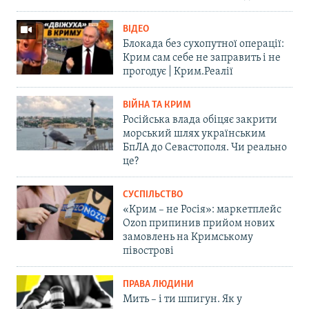
ВІДЕО
Блокада без сухопутної операції:
Крим сам себе не заправить і не
прогодує | Крим.Реалії
ВІЙНА ТА КРИМ
Російська влада обіцяє закрити
морський шлях українським
БпЛА до Севастополя. Чи реально
це?
СУСПІЛЬСТВО
«Крим – не Росія»: маркетплейс
Ozon припинив прийом нових
замовлень на Кримському
півострові
ПРАВА ЛЮДИНИ
Мить – і ти шпигун. Як у