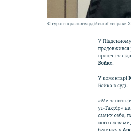
Фігурант красногвардійської «справи Хі
У Південному 
продовжився р
процесі засід
Бойко
.
У коментарі
К
Бойка в суді.
«Ми запитали 
ут-Тахрір» на
самих себе, 
його словами,
будинку у
Арс