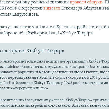
йського району російські силовики
провели обшуки
. П
Б Росії в Сімферополі
відвезли
Ескендера Абдулганієва
устема Емірусеїнова.
ерджує, що затримані жителі Красногвардійського рай
забороненої в Росії організації «Хізб ут-Тахрір».
і «справи Хізб ут-Тахрір»
 міжнародної ісламської політичної організації «Хізб ут-Тах
оєю місією об'єднання всіх мусульманських країн в ісламськом
кидають терористичні методи досягнення цього і кажуть, що з
ого переслідування в Росії та в окупованому нею в 2014 році 
д Росії заборонив «Хізб ут-Тахрір» у 2003 році, включивши до
названих «терористичними».
арештованих і засуджених у «справі Хізб ут-Тахрір» кримчан
ня мотивованим за релігійною ознакою. Адвокати зазначають