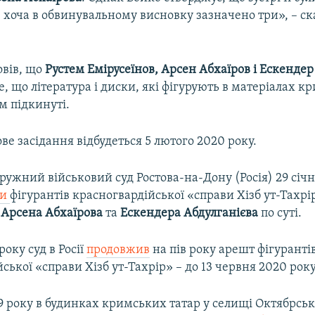
 хоча в обвинувальному висновку зазначено три», – ск
вів, що
Рустем Емірусеїнов, Арсен Абхаїров і Ескендер
е, що література і диски, які фігурують в матеріалах к
їм підкинуті.
ве засідання відбудеться 5 лютого 2020 року.
ружний військовий суд Ростова-на-Дону (Росія) 29 січ
ви
фігурантів красногвардійської «справи Хізб ут-Тахр
, Арсена Абхаїрова
та
Ескендера Абдулганієва
по суті.
року суд в Росії
продовжив
на пів року арешт фігуранті
ської «справи Хізб ут-Тахрір» – до 13 червня 2020 року
9 року в будинках кримських татар у селищі Октябрсь