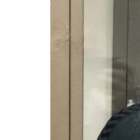
ВІДЕОУРОКИ «ELIFBE»
СВІДЧЕННЯ ОКУПАЦІЇ
УКРАЇНСЬКА ПРОБЛЕМА КРИМУ
ІНФОГРАФІКА