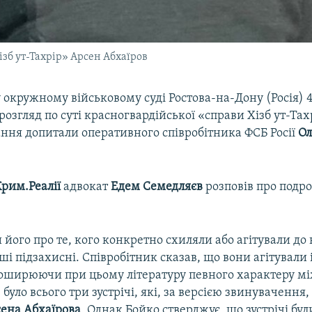
зб ут-Тахрір» Арсен Абхаїров
окружному військовому суді Ростова-на-Дону (Росія) 
озгляд по суті красногвардійської «справи Хізб ут-Тахр
ання допитали оперативного співробітника ФСБ Росії
Ол
рим.Реалії
адвокат
Едем Семедляєв
розповів про подр
його про те, кого конкретно схиляли або агітували до 
ші підзахисні. Співробітник сказав, що вони агітували 
поширюючи при цьому літературу певного характеру мі
 було всього три зустрічі, які, за версією звинувачення
ена Абхаїрова
. Однак Бойко стверджує, що зустрічі бул