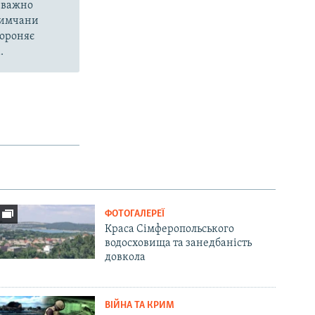
еважно
кримчани
бороняє
.
ФОТОГАЛЕРЕЇ
Краса Сімферопольського
водосховища та занедбаність
довкола
ВІЙНА ТА КРИМ