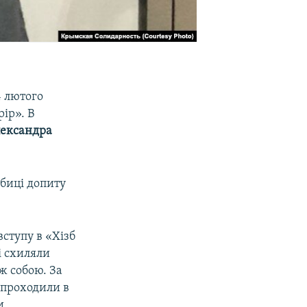
4 лютого
ір». В
ександра
обиці допиту
вступу в «Хізб
і схиляли
ж собою. За
, проходили в
и