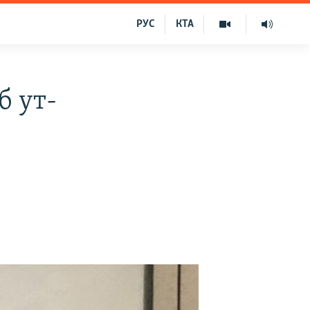
РУС
КТА
б ут-