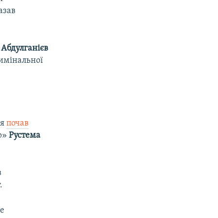
азав
 Абдулганієв
римінальної
ня
почав
ір»
Рустема
в
.
ке