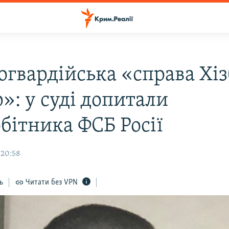
огвардійська «справа Хіз
»: у суді допитали
бітника ФСБ Росії
 20:58
ь
Читати без VPN