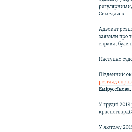
регулярними,
Семедляєв.
Адвокат розпо
заявили про т
справи, були 
Наступне судо
Південний ок
розгляд спра
Емірусеїнова
У грудні 2019 
красногвардій
У лютому 201