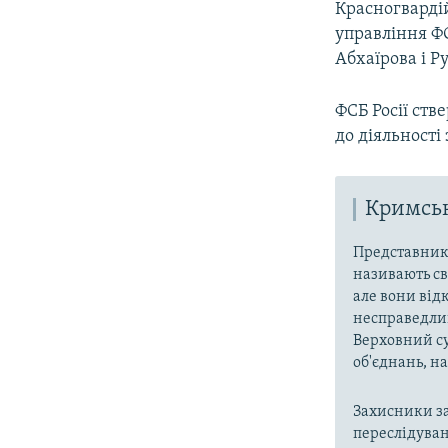
Красногварді
управління ФС
Абхаїрова і Р
ФСБ Росії ств
до діяльності 
Кримськ
Представники
називають св
але вони від
несправедлив
Верховний су
об'єднань, 
Захисники за
переслідуван