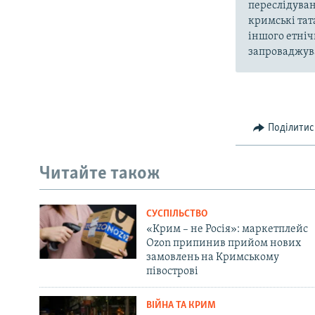
переслідуван
кримські тат
іншого етніч
запроваджува
Поділитис
Читайте також
СУСПІЛЬСТВО
«Крим – не Росія»: маркетплейс
Ozon припинив прийом нових
замовлень на Кримському
півострові
ВІЙНА ТА КРИМ