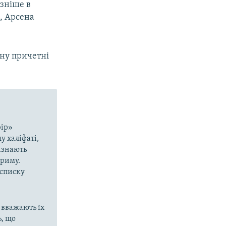
ізніше в
, Арсена
ону причетні
рір»
у халіфаті,
азнають
Криму.
 списку
 вважають їх
, що