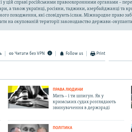
і у цій справі російськими правоохоронними органами – пер
ари, а також українці, росіяни, таджики, азербайджанці та 
ного походження, які сповідують іслам. Міжнародне право за
ти на окупованій території законодавство держави-окупанта
ь
Читати без VPN
Follow us
Print
ПРАВА ЛЮДИНИ
Мить – і ти шпигун. Як у
кримських судах розглядають
звинувачення в держзраді
ПОЛІТИКА