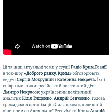
Ці та інші актуальні теми у студії
Радіо Крим.Реалії
в ток-шоу
«Доброго ранку, Крим»
обговорюють
ведучі
Сергій Мокрушин
і
Катерина Некреча.
Їхні
співрозмовники: російський політичний діяч
Дмитро Нєкрасов
; український політичний
аналітик
Юлія Тищенко
,
Андрій Сенченко
, голова
громадської організації «Сила права», колишній
віце-прем'єр Автономної Республіки Крим
Андрій