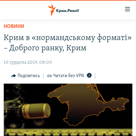
Доступність
посилання
Перейти
НОВИНИ
до
НОВИНИ
Крим в «нормандському форматі»
основного
ВОДА.КРИМ
матеріалу
– Доброго ранку, Крим
ВІДЕО ТА ФОТО
Перейти
до
10 грудень 2019, 08:00
ПОЛІТИКА
основної
БЛОГИ
Поділитись
Читати без VPN
навігації
Перейти
ПОГЛЯД
до
ІНТЕРВ'Ю
пошуку
ВСЕ ЗА ДЕНЬ
СПЕЦПРОЕКТИ
ЯК ОБІЙТИ БЛОКУВАННЯ
ДЕПОРТАЦІЯ