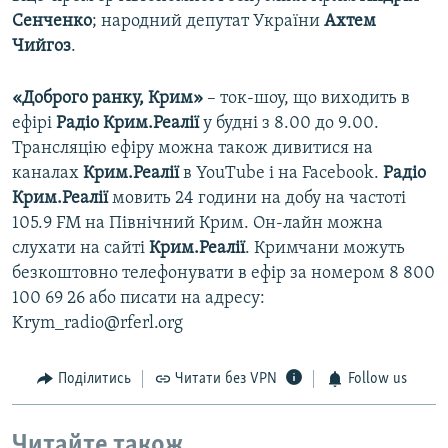
Сенченко
; народний депутат України
Ахтем
Чийгоз
.
«Доброго ранку, Крим»
– ток-шоу, що виходить в
ефірі
Радіо Крим.Реалії
у будні з 8.00 до 9.00.
Трансляцію ефіру можна також дивитися на
каналах
Крим.Реалії
в YouTube і на Facebook.
Радіо
Крим.Реалії
мовить 24 години на добу на частоті
105.9 FM на Північний Крим. Он-лайн можна
слухати на сайті
Крим.Реалії
. Кримчани можуть
безкоштовно телефонувати в ефір за номером 8 800
100 69 26 або писати на адресу:
Krym_radio@rferl.org
Поділитись
Читати без VPN
Follow us
Читайте також