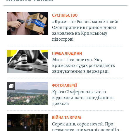
СУСПІЛЬСТВО
«Крим – не Росія»: маркетплейс
Ozon припинив прийом нових
замовлень на Кримському
півострові
ПРАВА ЛЮДИНИ
Мить – і ти шпигун. Як у
кримських судах розглядають
звинувачення в держзраді
ФОТОГАЛЕРЕЇ
Краса Сімферопольського
водосховища та занедбаність
довкола
ВІЙНА ТА КРИМ
Сорок днів, сорок ночей. Про
результати кримської операції з