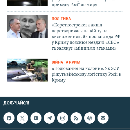
примусу Росії до миру
ПОЛІТИКА
«Короткострокова акція
перетворилася на війну на
виснаження»: Як пропаганда РФ
у Криму пояснює невдачі «СВО»
та залякує «мінними атаками»
ВІЙНА ТА КРИМ
«Полювання на колони». Як ЗСУ
ріжуть військову логістику Росії в
Криму
ДОЛУЧАЙСЯ!