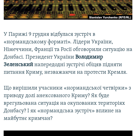
ВІДЕОУРОКИ «ELIFBE»
Русский
СВІДЧЕННЯ ОКУПАЦІЇ
Qırımtatar
УКРАЇНСЬКА ПРОБЛЕМА КРИМУ
У Парижі 9 грудня відбулася зустріч в
ДОЛУЧАЙСЯ!
ІНФОГРАФІКА
«нормандському форматі». Лідери України,
Німеччини, Франції та Росії обговорили ситуацію на
Донбасі. Президент України
Володимир
Зеленський
напередодні зустрічі обіцяв підняти
Усі сайти RFE/RL
питання Криму, незважаючи на протести Кремля.
Що вирішили учасники «нормандської четвірки» з
приводу долі анексованого Криму? Як буде
врегульована ситуація на окупованих територіях
Донбасу? І як «нормандська зустріч» вплине на
майбутнє кримчан?