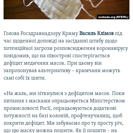
ВІДЕОУРОКИ «ELIFBE»
Русский
СВІДЧЕННЯ ОКУПАЦІЇ
Qırımtatar
УКРАЇНСЬКА ПРОБЛЕМА КРИМУ
Голова Росздравнадзору Криму
Василь Клімов
під
ДОЛУЧАЙСЯ!
ІНФОГРАФІКА
час щоденної доповіді на засіданні штабу щодо
потенційної загрози розповсюдження коронавірусу
повідомив, що на півострові спостерігається
дефіцит медичних масок. При цьому він
Усі сайти RFE/RL
запропонував альтернативу – кримчани можуть
самі собі їх шити.
«На жаль, ми зіткнулися з дефіцитом масок. Поки
питання з масками опрацьовується Міністерством
промисловості Росії, опрацьовуються додаткові
потужності на базі колоній, профтехучилищ, щоб
покрити дефіцит. Ми забуваємо про ту просту річ,
що цю маску можна пошити. Як її пошити – на