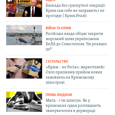
ВІДЕО
Блокада без сухопутної операції:
Крим сам себе не заправить і не
прогодує | Крим.Реалії
ВІЙНА ТА КРИМ
Російська влада обіцяє закрити
морський шлях українським
БпЛА до Севастополя. Чи реально
це?
СУСПІЛЬСТВО
«Крим – не Росія»: маркетплейс
Ozon припинив прийом нових
замовлень на Кримському
півострові
ПРАВА ЛЮДИНИ
Мить – і ти шпигун. Як у
кримських судах розглядають
звинувачення в держзраді