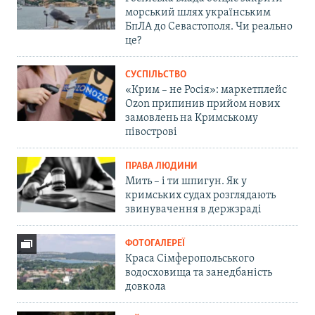
морський шлях українським
БпЛА до Севастополя. Чи реально
це?
СУСПІЛЬСТВО
«Крим – не Росія»: маркетплейс
Ozon припинив прийом нових
замовлень на Кримському
півострові
ПРАВА ЛЮДИНИ
Мить – і ти шпигун. Як у
кримських судах розглядають
звинувачення в держзраді
ФОТОГАЛЕРЕЇ
Краса Сімферопольського
водосховища та занедбаність
довкола