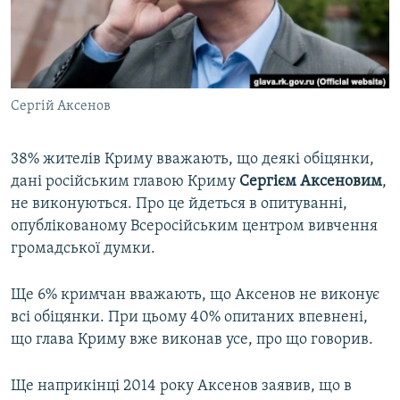
ВІДЕОУРОКИ «ELIFBE»
Русский
СВІДЧЕННЯ ОКУПАЦІЇ
Qırımtatar
УКРАЇНСЬКА ПРОБЛЕМА КРИМУ
Сергій Аксенов
ДОЛУЧАЙСЯ!
ІНФОГРАФІКА
38% жителів Криму вважають, що деякі обіцянки,
дані російським главою Криму
Сергієм
Аксеновим
,
Усі сайти RFE/RL
не виконуються. Про це йдеться в опитуванні,
опублікованому Всеросійським центром вивчення
громадської думки.
Ще 6% кримчан вважають, що Аксенов не виконує
всі обіцянки. При цьому 40% опитаних впевнені,
що глава Криму вже виконав усе, про що говорив.
Ще наприкінці 2014 року Аксенов заявив, що в