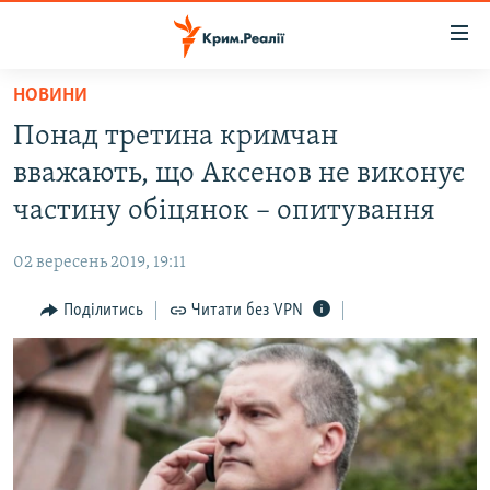
Доступність
посилання
Перейти
НОВИНИ
до
НОВИНИ
Понад третина кримчан
основного
ВОДА.КРИМ
матеріалу
вважають, що Аксенов не виконує
ВІДЕО ТА ФОТО
Перейти
частину обіцянок – опитування
до
ПОЛІТИКА
основної
02 вересень 2019, 19:11
БЛОГИ
навігації
Перейти
Поділитись
Читати без VPN
ПОГЛЯД
до
ІНТЕРВ'Ю
пошуку
ВСЕ ЗА ДЕНЬ
СПЕЦПРОЕКТИ
ЯК ОБІЙТИ БЛОКУВАННЯ
ДЕПОРТАЦІЯ