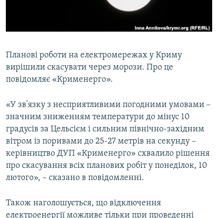
ВІДЕОУРОКИ «ELIFBE»
Русский
СВІДЧЕННЯ ОКУПАЦІЇ
Qırımtatar
УКРАЇНСЬКА ПРОБЛЕМА КРИМУ
Планові роботи на електромережах у Криму
ДОЛУЧАЙСЯ!
ІНФОГРАФІКА
вирішили скасувати через морози. Про це
повідомляє «Крименерго».
«У зв'язку з несприятливими погодними умовами –
Усі сайти RFE/RL
значним зниженням температури до мінус 10
градусів за Цельсієм і сильним північно-західним
вітром із поривами до 25-27 метрів на секунду –
керівництво ДУП «Крименерго» схвалило рішення
про скасування всіх планових робіт у понеділок, 10
лютого», – сказано в повідомленні.
Також наголошується, що відключення
електроенергії можливе тільки при проведенні