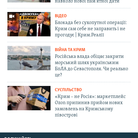
навколо нової пам'ятної дати
ВІДЕО
Блокада без сухопутної операції:
Крим сам себе не заправить і не
прогодує | Крим.Реалії
ВІЙНА ТА КРИМ
Російська влада обіцяє закрити
морський шлях українським
БпЛА до Севастополя. Чи реально
це?
СУСПІЛЬСТВО
«Крим – не Росія»: маркетплейс
Ozon припинив прийом нових
замовлень на Кримському
півострові