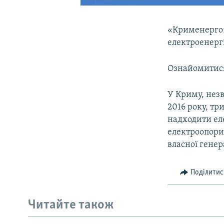
«Крименерго»
електроенергі
Ознайомитися
У Криму, нез
2016 року, тр
надходити ел
електроопори 
власної генер
Поділитис
Читайте також