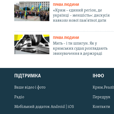
ПРАВА ЛЮДИНИ
«Крим – єдиний регіон, де
українці – меншість»: дискусія
навколо нової пам'ятної дати
ПРАВА ЛЮДИНИ
Мить – і ти шпигун. Як у
кримських судах розглядають
звинувачення в держзраді
Русский
ПІДТРИМКА
ІНФО
Qırımtatar
Ваше відео і фото
Крим.Реалії
ДОЛУЧАЙСЯ!
Радіо
Передрук
Мобільний додаток Android | iOS
Контакти