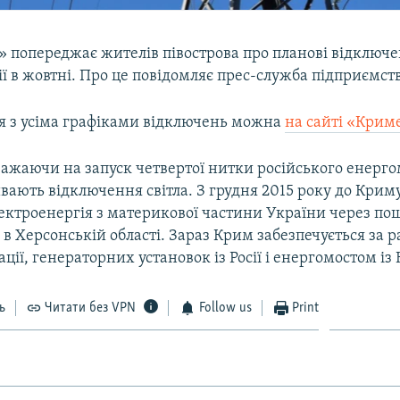
 попереджає жителів півострова про планові відключ
ї в жовтні. Про це повідомляє прес-служба підприємст
 з усіма графіками відключень можна
на сайті «Крим
важаючи на запуск четвертої нитки російського енерго
ивають відключення світла. З грудня 2015 року до Крим
ектроенергія з материкової частини України через п
в Херсонській області. Зараз Крим забезпечується за 
ації, генераторних установок із Росії і енергомостом із 
ь
Читати без VPN
Follow us
Print