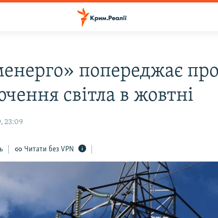
енерго» попереджає пр
ючення світла в жовтні
, 23:09
ь
Читати без VPN