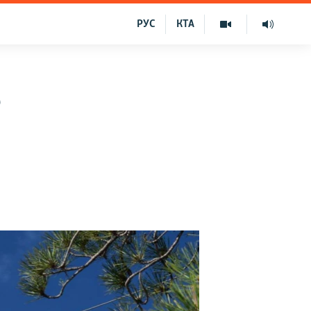
РУС
КТА
о