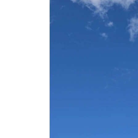
ВІДЕОУРОКИ «ELIFBE»
СВІДЧЕННЯ ОКУПАЦІЇ
УКРАЇНСЬКА ПРОБЛЕМА КРИМУ
ІНФОГРАФІКА