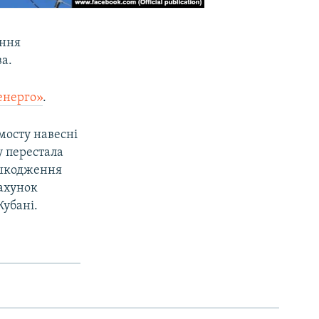
ення
ва.
енерго»
.
мосту навесні
у перестала
ошкодження
рахунок
Кубані.