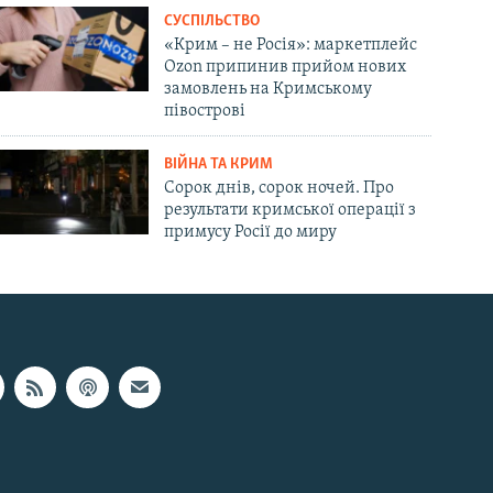
СУСПІЛЬСТВО
«Крим – не Росія»: маркетплейс
Ozon припинив прийом нових
замовлень на Кримському
півострові
ВІЙНА ТА КРИМ
Сорок днів, сорок ночей. Про
результати кримської операції з
примусу Росії до миру