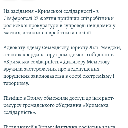
e
x
v
t
На засідання «Кримської солідарності» в
i
s
Сімферополі 27 жовтня прийшли співробітники
o
l
російської прокуратури в супроводі невідомих у
u
i
масках, а також співробітника поліції.
s
d
s
e
Адвокату Едему Семедляєву, юристу Лілі Гемеджи,
l
а також координатору громадського об'єднання
i
«Кримська солідарність» Диляверу Меметову
d
вручили застереження про недопущення
e
порушення законодавства в сфері екстремізму і
тероризму.
Пізніше в Криму обмежили доступ до інтернет-
ресурсу громадського об'єднання «Кримська
солідарність».
Після анексії в Криму фактична російська влада