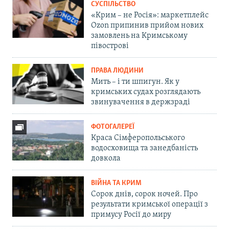
СУСПІЛЬСТВО
«Крим – не Росія»: маркетплейс
Ozon припинив прийом нових
замовлень на Кримському
півострові
ПРАВА ЛЮДИНИ
Мить – і ти шпигун. Як у
кримських судах розглядають
звинувачення в держзраді
ФОТОГАЛЕРЕЇ
Краса Сімферопольського
водосховища та занедбаність
довкола
ВІЙНА ТА КРИМ
Сорок днів, сорок ночей. Про
результати кримської операції з
примусу Росії до миру