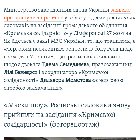
Міністерство закордонних справ України
заявило
про «рішучий протест»
у зв'язку з діями російських
силовиків на засіданні громадського об'єднання
«Кримська солідарність» у Сімферополі 27 жовтня.
Як йдеться у заяві МЗС України, те, що трапилося, є
«черговим посиленням репресій із боку Росії щодо
громадян України», а дії російських силовиків
щодо адвоката
Едема Семедляєва
, правозахисниці
Лілі Гемеджи
і координатора «Кримської
солідарності»
Дилявера Меметова
«є черговою
спробою залякування».​
«Маски шоу». Російські силовики знову
прийшли на засідання «Кримської
солідарності» (фоторепортаж)