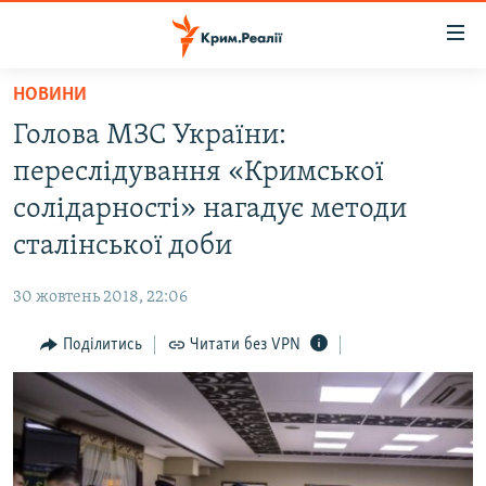
Доступність
посилання
Перейти
НОВИНИ
до
НОВИНИ
Голова МЗС України:
основного
ВОДА.КРИМ
матеріалу
переслідування «Кримської
ВІДЕО ТА ФОТО
Перейти
солідарності» нагадує методи
до
ПОЛІТИКА
сталінської доби
основної
БЛОГИ
навігації
30 жовтень 2018, 22:06
Перейти
ПОГЛЯД
до
Поділитись
Читати без VPN
ІНТЕРВ'Ю
пошуку
ВСЕ ЗА ДЕНЬ
СПЕЦПРОЕКТИ
ЯК ОБІЙТИ БЛОКУВАННЯ
ДЕПОРТАЦІЯ