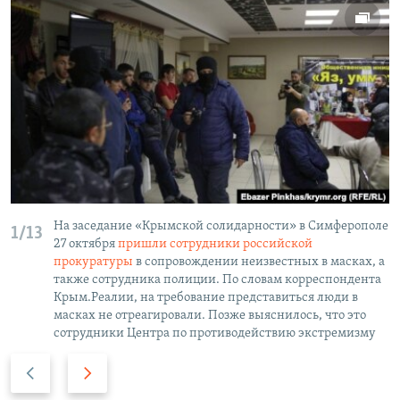
На заседание «Крымской солидарности» в Симферополе
1/13
27 октября
пришли сотрудники российской
прокуратуры
в сопровождении неизвестных в масках, а
также сотрудника полиции. По словам корреспондента
Крым.Реалии, на требование представиться люди в
масках не отреагировали. Позже выяснилось, что это
сотрудники Центра по противодействию экстремизму
P
N
r
e