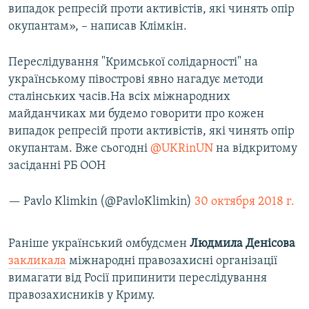
випадок репресій проти активістів, які чинять опір
окупантам», – написав Клімкін.
Переслідування "Кримської солідарності" на
українському півострові явно нагадує методи
сталінських часів.На всіх міжнародних
майданчиках ми будемо говорити про кожен
випадок репресій проти активістів, які чинять опір
окупантам. Вже сьогодні
@UKRinUN
на відкритому
засіданні РБ ООН
— Pavlo Klimkin (@PavloKlimkin)
30 октября 2018 г.
Раніше український омбудсмен
Людмила Денісова
закликала
міжнародні правозахисні організації
вимагати від Росії припинити переслідування
правозахисників у Криму.