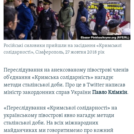
ВІДЕОУРОКИ «ELIFBE»
Русский
СВІДЧЕННЯ ОКУПАЦІЇ
Qırımtatar
УКРАЇНСЬКА ПРОБЛЕМА КРИМУ
ДОЛУЧАЙСЯ!
ІНФОГРАФІКА
Російські силовики прийшли на засідання «Кримської
солідарності», Сімферополь, 27 жовтня 2018 рік
Усі сайти RFE/RL
Переслідування на анексованому півострові членів
об'єднання «Кримська солідарність» нагадує
методи сталінської доби. Про це в Twitter написав
міністр закордонних справ України
Павло Клімкін
.
«Переслідування «Кримської солідарності» на
українському півострові явно нагадує методи
сталінської доби. На всіх міжнародних
майданчиках ми говоритимемо про кожний