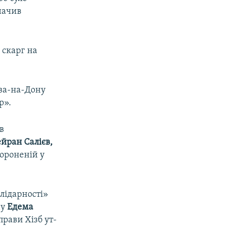
начив
 скарг на
ова-на-Дону
р».
в
йран Салієв,
бороненій у
лідарності»
ну
Едема
рави Хізб ут-