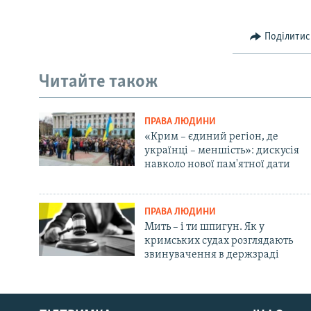
Поділитис
Читайте також
ПРАВА ЛЮДИНИ
«Крим – єдиний регіон, де
українці – меншість»: дискусія
навколо нової пам'ятної дати
ПРАВА ЛЮДИНИ
Мить – і ти шпигун. Як у
кримських судах розглядають
звинувачення в держзраді
Русский