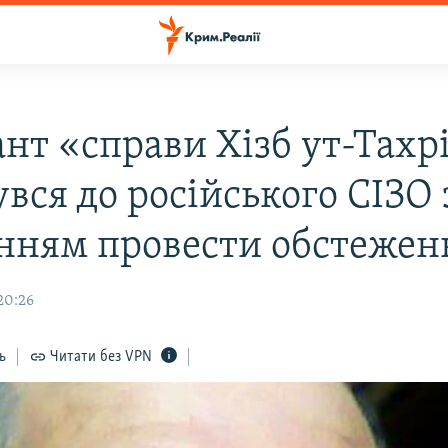
ант «справи Хізб ут-Тахр
вся до російського СІЗО 
нням провести обстежен
20:26
ь
Читати без VPN