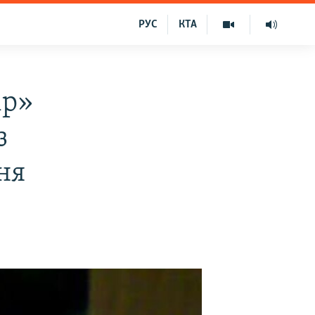
РУС
КТА
ір»
з
ня