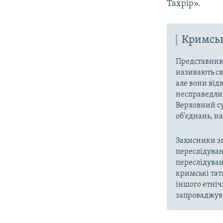
Тахрір».
Кримськ
Представники
називають св
але вони від
несправедлив
Верховний су
об'єднань, 
Захисники за
переслідуван
переслідуван
кримські тат
іншого етніч
запроваджува