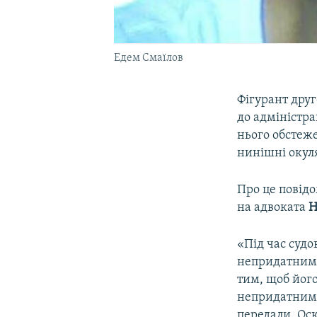
Едем Смаїлов
Фігурант друг
до адміністра
нього обстеже
нинішні окул
Про це повідо
на адвоката
Н
«Під час судо
непридатними 
тим, щоб його
непридатними 
передали. Оск