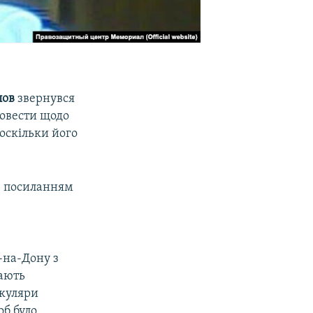
лов
звернувся
ровести щодо
оскільки його
із посиланням
-на-Дону з
иають
окуляри
об було