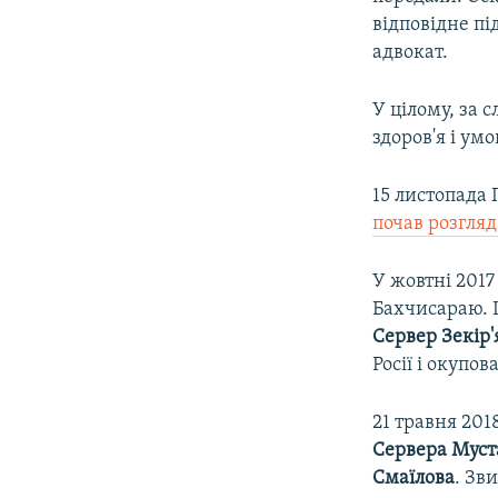
відповідне пі
адвокат.
У цілому, за 
здоров'я і ум
15 листопада
почав розгляд
У жовтні 2017
Бахчисараю.
Сервер Зекір
Росії і окупо
21 травня 20
Сервера Муст
Смаїлова
. Зв