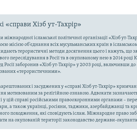
і «справи Хізб ут-Тахрір»
 міжнародної ісламської політичної організації «Хізб ут-Тах
оєю місією об'єднання всіх мусульманських країн в ісламськом
кидають терористичні методи досягнення цього і кажуть, що з
ого переслідування в Росії та в окупованому нею в 2014 році 
д Росії заборонив «Хізб ут-Тахрір» у 2003 році, включивши до
названих «терористичними».
арештованих і засуджених у «справі Хізб ут-Тахрір» кримчан
ня мотивованим за релігійною ознакою. Адвокати зазначають
і у цій справі російськими правоохоронними органами – пер
ари, а також українці, росіяни, таджики, азербайджанці та 
ного походження, які сповідують іслам. Міжнародне право за
ти на окупованій території законодавство держави-окупанта