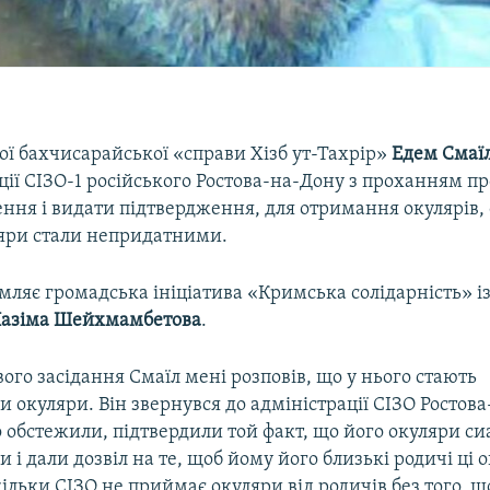
ої бахчисарайської «справи Хізб ут-Тахрір»
Едем Смаї
ції СІЗО-1 російського Ростова-на-Дону з проханням п
ння і видати підтвердження, для отримання окулярів, 
яри стали непридатними.
мляє громадська ініціатива «Кримська солідарність» 
азіма Шейхмамбетова
.
вого засідання Смаїл мені розповів, що у нього стають
окуляри. Він звернувся до адміністрації СІЗО Ростова
 обстежили, підтвердили той факт, що його окуляри с
і дали дозвіл на те, щоб йому його близькі родичі ці 
ільки СІЗО не приймає окуляри від родичів без того, щ