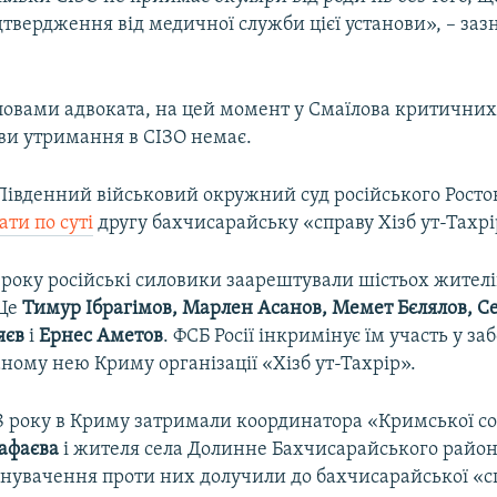
дтвердження від медичної служби цієї установи», – заз
словами адвоката, на цей момент у Смаїлова критичних
ови утримання в СІЗО немає.
 Південний військовий окружний суд російського Рост
ати по суті
другу бахчисарайську «справу Хізб ут-Тахрі
 року російські силовики заарештували шістьох жителі
 Це
Тимур Ібрагімов, Марлен Асанов, Мемет Бєлялов, Се
'яєв
і
Ернес Аметов
. ФСБ Росії інкримінує їм участь у за
ваному нею Криму організації «Хізб ут-Тахрір».
18 року в Криму затримали координатора «Кримської со
афаєва
і жителя села Долинне Бахчисарайського райо
инувачення проти них долучили до бахчисарайської «сп