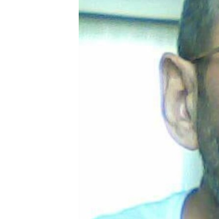
ВІДЕОУРОКИ «ELIFBE»
СВІДЧЕННЯ ОКУПАЦІЇ
УКРАЇНСЬКА ПРОБЛЕМА КРИМУ
ІНФОГРАФІКА