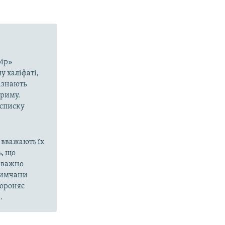
рір»
у халіфаті,
азнають
Криму.
 списку
 вважають їх
, що
еважно
кримчани
бороняє
.