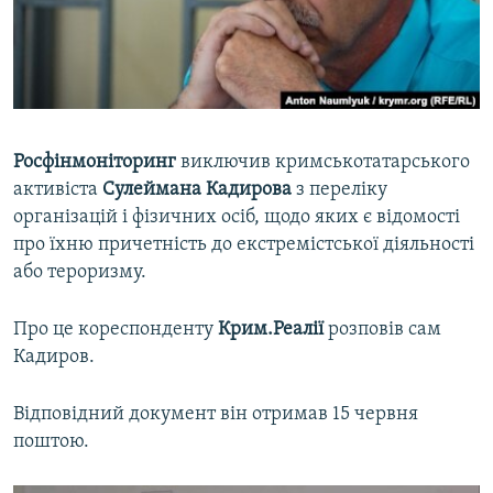
ВІДЕОУРОКИ «ELIFBE»
Русский
СВІДЧЕННЯ ОКУПАЦІЇ
Qırımtatar
УКРАЇНСЬКА ПРОБЛЕМА КРИМУ
ДОЛУЧАЙСЯ!
ІНФОГРАФІКА
Росфінмоніторинг
виключив кримськотатарського
активіста
Сулеймана Кадирова
з переліку
організацій і фізичних осіб, щодо яких є відомості
Усі сайти RFE/RL
про їхню причетність до екстремістської діяльності
або тероризму.
Про це кореспонденту
Крим.Реалії
розповів сам
Кадиров.
Відповідний документ він отримав 15 червня
поштою.