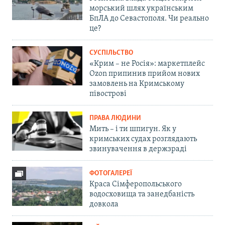
морський шлях українським
БпЛА до Севастополя. Чи реально
це?
СУСПІЛЬСТВО
«Крим – не Росія»: маркетплейс
Ozon припинив прийом нових
замовлень на Кримському
півострові
ПРАВА ЛЮДИНИ
Мить – і ти шпигун. Як у
кримських судах розглядають
звинувачення в держзраді
ФОТОГАЛЕРЕЇ
Краса Сімферопольського
водосховища та занедбаність
довкола