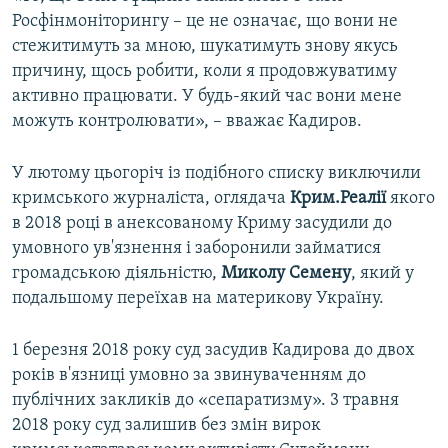
Росфінмоніторингу – це не означає, що вони не
стежитимуть за мною, шукатимуть знову якусь
причину, щось робити, коли я продовжуватиму
активно працювати. У будь-який час вони мене
можуть контролювати», – вважає Кадиров.
У лютому цьогоріч із подібного списку виключили
кримського журналіста, оглядача
Крим.Реалії
якого
в 2018 році в анексованому Криму засудили до
умовного ув'язнення і заборонили займатися
громадською діяльністю,
Миколу Семену
, який у
подальшому переїхав на материкову Україну.
1 березня 2018 року суд засудив Кадирова до двох
років в'язниці умовно за звинуваченням до
публічних закликів до «сепаратизму». 3 травня
2018 року суд залишив без змін вирок