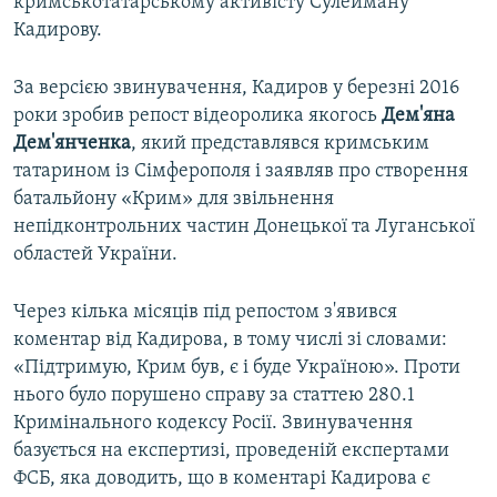
кримськотатарському активісту Сулейману
Кадирову.
За версією звинувачення, Кадиров у березні 2016
роки зробив репост відеоролика якогось
Дем'яна
Дем'янченка
, який представлявся кримським
татарином із Сімферополя і заявляв про створення
батальйону «Крим» для звільнення
непідконтрольних частин Донецької та Луганської
областей України.
Через кілька місяців під репостом з'явився
коментар від Кадирова, в тому числі зі словами:
«Підтримую, Крим був, є і буде Україною». Проти
нього було порушено справу за статтею 280.1
Кримінального кодексу Росії. Звинувачення
базується на експертизі, проведеній експертами
ФСБ, яка доводить, що в коментарі Кадирова є