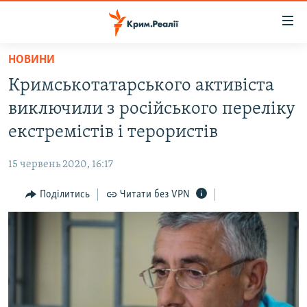
Доступність
посилання
Перейти
НОВИНИ
до
НОВИНИ
Кримськотатарського активіста
основного
ВОДА.КРИМ
матеріалу
виключили з російського переліку
ВІДЕО ТА ФОТО
Перейти
екстремістів і терористів
до
ПОЛІТИКА
основної
15 червень 2020, 16:17
БЛОГИ
навігації
Перейти
Поділитись
Читати без VPN
ПОГЛЯД
до
ІНТЕРВ'Ю
пошуку
ВСЕ ЗА ДЕНЬ
СПЕЦПРОЕКТИ
ЯК ОБІЙТИ БЛОКУВАННЯ
ДЕПОРТАЦІЯ