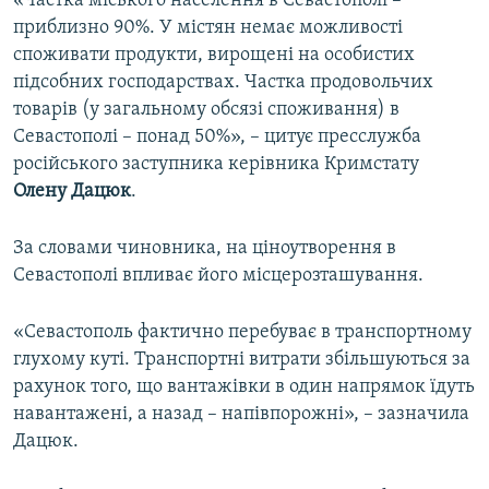
«Частка міського населення в Севастополі –
ВІДЕОУРОКИ «ELIFBE»
приблизно 90%. У містян немає можливості
Русский
споживати продукти, вирощені на особистих
СВІДЧЕННЯ ОКУПАЦІЇ
Qırımtatar
підсобних господарствах. Частка продовольчих
УКРАЇНСЬКА ПРОБЛЕМА КРИМУ
товарів (у загальному обсязі споживання) в
Севастополі – понад 50%», – цитує пресслужба
ДОЛУЧАЙСЯ!
ІНФОГРАФІКА
російського заступника керівника Кримстату
Олену Дацюк
.
Усі сайти RFE/RL
За словами чиновника, на ціноутворення в
Севастополі впливає його місцерозташування.
«Севастополь фактично перебуває в транспортному
глухому куті. Транспортні витрати збільшуються за
рахунок того, що вантажівки в один напрямок їдуть
навантажені, а назад – напівпорожні», – зазначила
Дацюк.