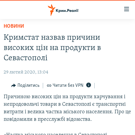
Доступність
посилання
Перейти
НОВИНИ
до
НОВИНИ
Кримстат назвав причини
основного
ВОДА.КРИМ
матеріалу
високих цін на продукти в
ВІДЕО ТА ФОТО
Перейти
Севастополі
до
ПОЛІТИКА
основної
29 лютий 2020, 13:04
БЛОГИ
навігації
Перейти
Поділитись
Читати без VPN
ПОГЛЯД
до
Причиною високих цін на продукти харчування і
ІНТЕРВ'Ю
пошуку
непродовольчі товари в Севастополі є транспортні
ВСЕ ЗА ДЕНЬ
витрати і велика частка міського населення. Про це
СПЕЦПРОЕКТИ
повідомили в пресслужбі відомства.
ЯК ОБІЙТИ БЛОКУВАННЯ
ДЕПОРТАЦІЯ