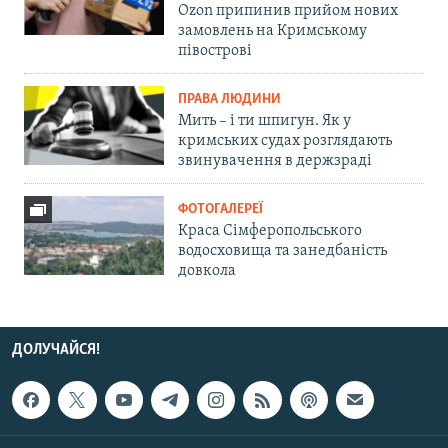
Ozon припинив прийом нових
замовлень на Кримському
півострові
ПРАВА ЛЮДИНИ
Мить – і ти шпигун. Як у
кримських судах розглядають
звинувачення в держзраді
ФОТОГАЛЕРЕЇ
Краса Сімферопольського
водосховища та занедбаність
довкола
ДОЛУЧАЙСЯ!