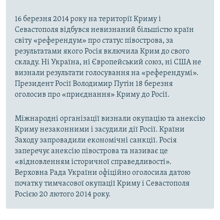
16 березня 2014 року на території Криму і
Севастополя відбувся невизнаний більшістю країн
світу «референдум» про статус півострова, за
результатами якого Росія включила Крим до свого
складу. Ні Україна, ні Європейський союз, ні США не
визнали результати голосування на «референдумі».
Президент Росії Володимир Путін 18 березня
оголосив про «приєднання» Криму до Росії.
Міжнародні організації визнали окупацію та анексію
Криму незаконними і засудили дії Росії. Країни
Заходу запровадили економічні санкції. Росія
заперечує анексію півострова та називає це
«відновленням історичної справедливості».
Верховна Рада України офіційно оголосила датою
початку тимчасової окупації Криму і Севастополя
Росією 20 лютого 2014 року.