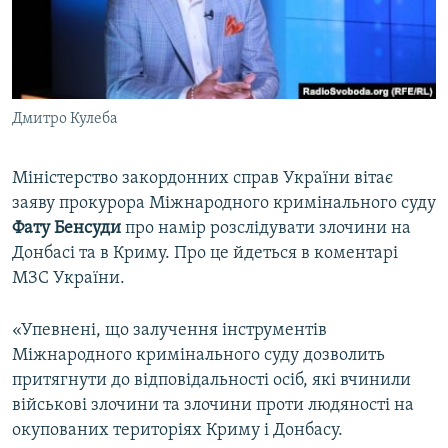
ВІДЕОУРОКИ «ELIFBE»
Русский
СВІДЧЕННЯ ОКУПАЦІЇ
Qırımtatar
УКРАЇНСЬКА ПРОБЛЕМА КРИМУ
Дмитро Кулеба
ДОЛУЧАЙСЯ!
ІНФОГРАФІКА
Міністерство закордонних справ України вітає
заяву прокурора Міжнародного кримінального суду
Усі сайти RFE/RL
Фату Бенсуди
про намір розслідувати злочини на
Донбасі та в Криму. Про це йдеться в коментарі
МЗС України.
«Упевнені, що залучення інструментів
Міжнародного кримінального суду дозволить
притягнути до відповідальності осіб, які вчинили
військові злочини та злочини проти людяності на
окупованих територіях Криму і Донбасу.