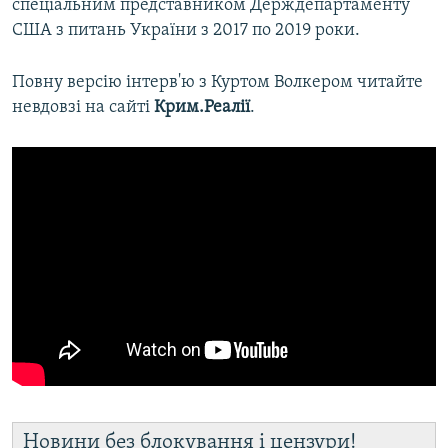
спеціальним представником Держдепартаменту
США з питань України з 2017 по 2019 роки.
Повну версію інтерв'ю з Куртом Волкером читайте
невдовзі на сайті
Крим.Реалії
.
Новини без блокування і цензури!