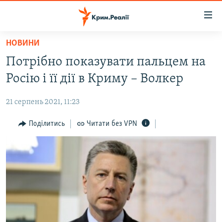
Доступність
посилання
Перейти
НОВИНИ
до
НОВИНИ
Потрібно показувати пальцем на
основного
ВОДА.КРИМ
матеріалу
Росію і її дії в Криму – Волкер
ВІДЕО ТА ФОТО
Перейти
до
21 серпень 2021, 11:23
ПОЛІТИКА
основної
БЛОГИ
Поділитись
Читати без VPN
навігації
Перейти
ПОГЛЯД
до
ІНТЕРВ'Ю
пошуку
ВСЕ ЗА ДЕНЬ
СПЕЦПРОЕКТИ
ЯК ОБІЙТИ БЛОКУВАННЯ
ДЕПОРТАЦІЯ