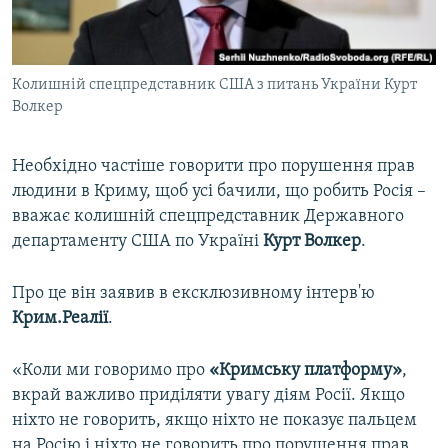
ВІДЕОУРОКИ «ELIFBE»
Русский
СВІДЧЕННЯ ОКУПАЦІЇ
Qırımtatar
Колишній спецпредставник США з питань України Курт
УКРАЇНСЬКА ПРОБЛЕМА КРИМУ
Волкер
ДОЛУЧАЙСЯ!
ІНФОГРАФІКА
Необхідно частіше говорити про порушення прав
людини в Криму, щоб усі бачили, що робить Росія –
вважає колишній спецпредставник Державного
Усі сайти RFE/RL
департаменту США по Україні
Курт Волкер
.
Про це він заявив в ексклюзивному інтерв'ю
Крим.Реалії
.
«Коли ми говоримо про
«Кримську платформу»
,
вкрай важливо приділяти увагу діям Росії. Якщо
ніхто не говорить, якщо ніхто не показує пальцем
на Росію і ніхто не говорить про порушення прав