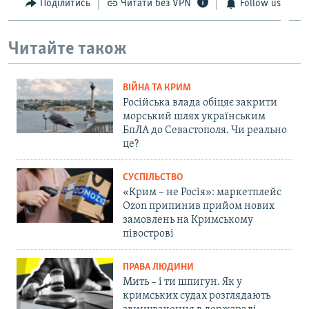
Поділитись
Читати без VPN
Follow us
Читайте також
ВІЙНА ТА КРИМ
Російська влада обіцяє закрити
морський шлях українським
БпЛА до Севастополя. Чи реально
це?
СУСПІЛЬСТВО
«Крим – не Росія»: маркетплейс
Ozon припинив прийом нових
замовлень на Кримському
півострові
ПРАВА ЛЮДИНИ
Мить – і ти шпигун. Як у
кримських судах розглядають