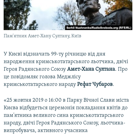
ВІДЕОУРОКИ «ELIFBE»
Русский
СВІДЧЕННЯ ОКУПАЦІЇ
Qırımtatar
УКРАЇНСЬКА ПРОБЛЕМА КРИМУ
Пам'ятник Амет-Хану Султану, Київ
ДОЛУЧАЙСЯ!
ІНФОГРАФІКА
У Києві відзначать 99-ту річницю від дня
народження кримськотатарського льотчика, двічі
Усі сайти RFE/RL
Героя Радянського Союзу
Амет-Хана Султана
. Про
це повідомляє голова Меджлісу
кримськотатарського народу
Рефат Чубаров
.
«25 жовтня 2019 о 16:00 в Парку Вічної Слави міста
Києва відбудеться церемонія покладання квітів до
пам'ятника великого сина кримськотатарського
народу, двічі Героя Радянського Союзу, льотчика-
випробувача, активного учасника