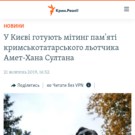
Доступність
посилання
Перейти
НОВИНИ
до
НОВИНИ
У Києві готують мітинг пам'яті
основного
ВОДА.КРИМ
матеріалу
кримськотатарського льотчика
ВІДЕО ТА ФОТО
Перейти
Амет-Хана Султана
до
ПОЛІТИКА
основної
21 жовтень 2019, 16:52
БЛОГИ
навігації
Перейти
Поділитись
Читати без VPN
ПОГЛЯД
до
ІНТЕРВ'Ю
пошуку
ВСЕ ЗА ДЕНЬ
СПЕЦПРОЕКТИ
ЯК ОБІЙТИ БЛОКУВАННЯ
ДЕПОРТАЦІЯ