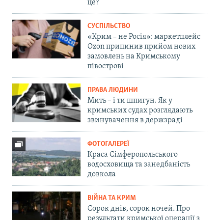
це?
СУСПІЛЬСТВО
«Крим – не Росія»: маркетплейс
Ozon припинив прийом нових
замовлень на Кримському
півострові
ПРАВА ЛЮДИНИ
Мить – і ти шпигун. Як у
кримських судах розглядають
звинувачення в держзраді
ФОТОГАЛЕРЕЇ
Краса Сімферопольського
водосховища та занедбаність
довкола
ВІЙНА ТА КРИМ
Сорок днів, сорок ночей. Про
результати кримської операції з