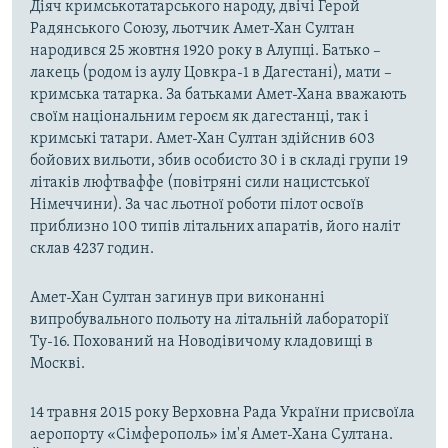
Діяч кримськотатарського народу, двічі Герой
Радянського Союзу, льотчик Амет-Хан Султан
народився 25 жовтня 1920 року в Алупці. Батько –
лакець (родом із аулу Цовкра-1 в Дагестані), мати –
кримська татарка. За батьками Амет-Хана вважають
своїм національним героєм як дагестанці, так і
кримські татари. Амет-Хан Султан здійснив 603
бойових вильоти, збив особисто 30 і в складі групи 19
літаків люфтваффе (повітряні сили нацистської
Німеччини). За час льотної роботи пілот освоїв
приблизно 100 типів літальних апаратів, його наліт
склав 4237 годин.
Амет-Хан Султан загинув при виконанні
випробувального польоту на літальній лабораторії
Ту-16. Похований на Новодівичому кладовищі в
Москві.
14 травня 2015 року Верховна Рада України присвоїла
аеропорту «Сімферополь» ім'я Амет-Хана Султана.