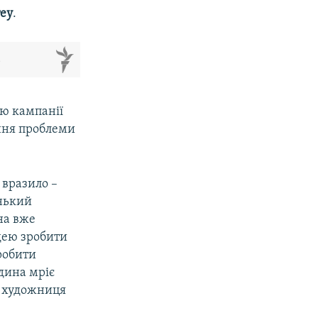
еу
.​
м
чю кампанії
ання проблеми
 вразило –
енький
на вже
ідею зробити
робити
дина мріє
ла художниця