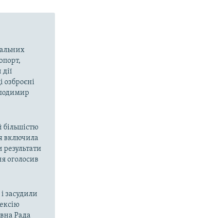
вальних
опорт,
 дії
і озброєні
олодимир
й більшістю
ія включила
и результати
ня оголосив
і засудили
нексію
овна Рада