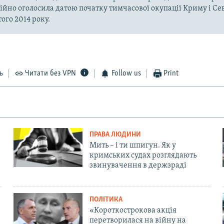
ійно оголосила датою початку тимчасової окупації Криму і Се
ого 2014 року.
ь
Читати без VPN
Follow us
Print
ПРАВА ЛЮДИНИ
Мить – і ти шпигун. Як у
кримських судах розглядають
звинувачення в держзраді
ПОЛІТИКА
«Короткострокова акція
перетворилася на війну на