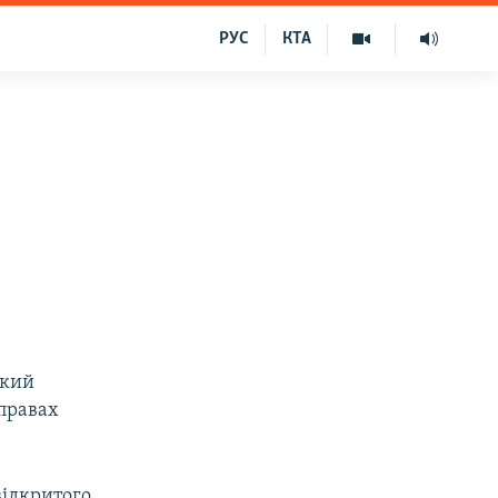
РУС
КТА
ький
справах
відкритого