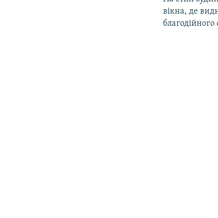
ВІДЕОУРОКИ «ELIFBE»
вікна, де вид
СВІДЧЕННЯ ОКУПАЦІЇ
благодійного 
УКРАЇНСЬКА ПРОБЛЕМА КРИМУ
ІНФОГРАФІКА