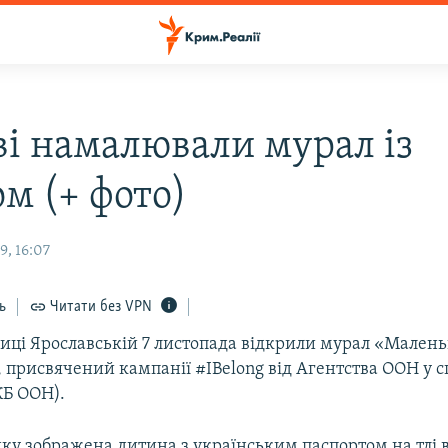
ві намалювали мурал із
м (+ фото)
9, 16:07
ь
Читати без VPN
улиці Ярославській 7 листопада відкрили мурал «Мален
 присвячений кампанії #IBelong від Агентства ООН у 
КБ ООН).
нку зображена дитина з українським паспортом на тлі 