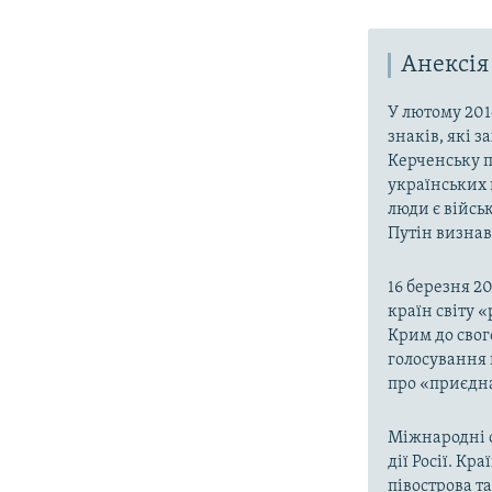
Анексія
У лютому 201
знаків, які 
Керченську п
українських 
люди є війсь
Путін визнав,
16 березня 2
країн світу 
Крим до свог
голосування 
про «приєдна
Міжнародні о
дії Росії. Кр
півострова т