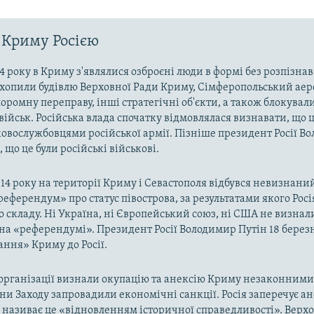
 Криму Росією
4 року в Криму з'являлися озброєні люди в формі без розпізна
захопили будівлю Верховної Ради Криму, Сімферопольський аер
оромну переправу, інші стратегічні об'єкти, а також блокували
військ. Російська влада спочатку відмовлялася визнавати, що ц
ковослужбовцями російської армії. Пізніше президент Росії В
 що це були російські військові.
014 року на території Криму і Севастополя відбувся невизнани
«референдум» про статус півострова, за результатами якого Рос
о складу. Ні Україна, ні Європейський союз, ні США не визнал
на «референдумі». Президент Росії Володимир Путін 18 берез
ння» Криму до Росії.
рганізації визнали окупацію та анексію Криму незаконними 
аїни Заходу запровадили економічні санкції. Росія заперечує а
а називає це «відновленням історичної справедливості». Верх