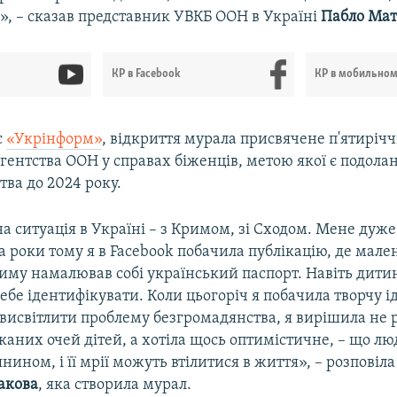
», – сказав представник УВКБ ООН в Україні
Пабло Мат
КР в Facebook
КР в мобильно
є
«Укрінформ»
, відкриття мурала присвячене п'ятиріч
Агентства ООН у справах біженців, метою якої є подол
ва до 2024 року.
а ситуація в Україні – з Кримом, зі Сходом. Мене дуже
 роки тому я в Facebook побачила публікацію, де мал
риму намалював собі український паспорт. Навіть дити
ебе ідентифікувати. Коли цьогоріч я побачила творчу 
 висвітлити проблему безгромадянства, я вирішила не 
аних очей дітей, а хотіла щось оптимістичне, – що лю
нином, і її мрії можуть втілитися в життя», – розпові
акова
, яка створила мурал.