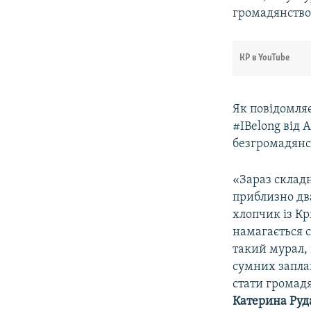
громадянство
КР в YouTube
Як повідомля
#IBelong від 
безгромадянст
«Зараз складн
приблизно два
хлопчик із К
намагається с
такий мурал,
сумних заплак
стати громадя
Катерина Руд