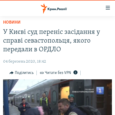
Доступність
посилання
Перейти
НОВИНИ
до
НОВИНИ
У Києві суд переніс засідання у
основного
ВОДА.КРИМ
матеріалу
справі севастопольця, якого
ВІДЕО ТА ФОТО
Перейти
передали в ОРДЛО
до
ПОЛІТИКА
основної
04 березень 2020, 18:42
БЛОГИ
навігації
Перейти
Поділитись
Читати без VPN
ПОГЛЯД
до
ІНТЕРВ'Ю
пошуку
ВСЕ ЗА ДЕНЬ
СПЕЦПРОЕКТИ
ЯК ОБІЙТИ БЛОКУВАННЯ
ДЕПОРТАЦІЯ