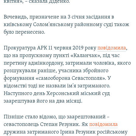
квітня», – сказала Діденко.
Вочевидь, призначене на 3 січня засідання в
київському Солом'янському районному суді також
було перенесено.
Прокуратура АРК 11 червня 2019 року
повідомила
,
що на пропускному пункті «Каланчак», під час
перетину адмінкордону, затримали чоловіка, якого
розшукували раніше, учасника збройного
формування «самооборона Севастополя». У
відомстві тоді не назвали ім'я затриманого.
Наступного день Херсонський міський суд
заарештував його на два місяці.
Пізніше стало відомо, що заарештований –
севастополець Степан Резуник. Як
повідомила
дружина затриманого Ірина Резуник російському