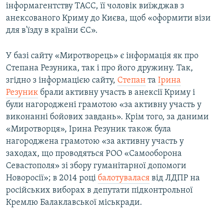
інформагентству ТАСС, її чоловік виїжджав з
анексованого Криму до Києва, щоб «оформити візи
для в'їзду в країни ЄС».
У базі сайту «Миротворець» є інформація як про
Степана Резуника, так і про його дружину. Так,
згідно з інформацією сайту,
Степан
та
Ірина
Резуник
брали активну участь в анексії Криму і
були нагороджені грамотою «за активну участь у
виконанні бойових завдань». Крім того, за даними
«Миротворця», Ірина Резуник також була
нагороджена грамотою «за активну участь у
заходах, що проводяться РОО «Самооборона
Севастополя» зі збору гуманітарної допомоги
Новоросії»; в 2014 році
балотувалася
від ЛДПР на
російських виборах в депутати підконтрольної
Кремлю Балаклавської міськради.