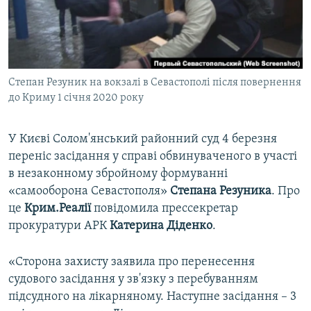
ВІДЕОУРОКИ «ELIFBE»
Русский
СВІДЧЕННЯ ОКУПАЦІЇ
Qırımtatar
УКРАЇНСЬКА ПРОБЛЕМА КРИМУ
Степан Резуник на вокзалі в Севастополі після повернення
ДОЛУЧАЙСЯ!
ІНФОГРАФІКА
до Криму 1 січня 2020 року
У Києві Солом'янський районний суд 4 березня
Усі сайти RFE/RL
переніс засідання у справі обвинуваченого в участі
в незаконному збройному формуванні
«самооборона Севастополя»
Степана Резуника
. Про
це
Крим.Реалії
повідомила прессекретар
прокуратури АРК
Катерина Діденко
.
«Сторона захисту заявила про перенесення
судового засідання у зв'язку з перебуванням
підсудного на лікарняному. Наступне засідання – 3