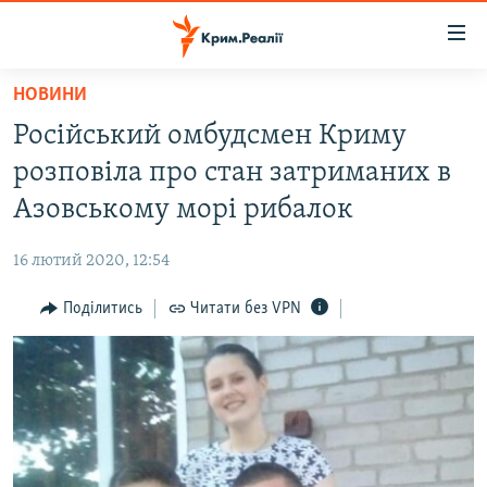
Доступність
посилання
Перейти
НОВИНИ
до
НОВИНИ
Російський омбудсмен Криму
основного
ВОДА.КРИМ
матеріалу
розповіла про стан затриманих в
ВІДЕО ТА ФОТО
Перейти
Азовському морі рибалок
до
ПОЛІТИКА
основної
16 лютий 2020, 12:54
БЛОГИ
навігації
Перейти
Поділитись
Читати без VPN
ПОГЛЯД
до
ІНТЕРВ'Ю
пошуку
ВСЕ ЗА ДЕНЬ
СПЕЦПРОЕКТИ
ЯК ОБІЙТИ БЛОКУВАННЯ
ДЕПОРТАЦІЯ