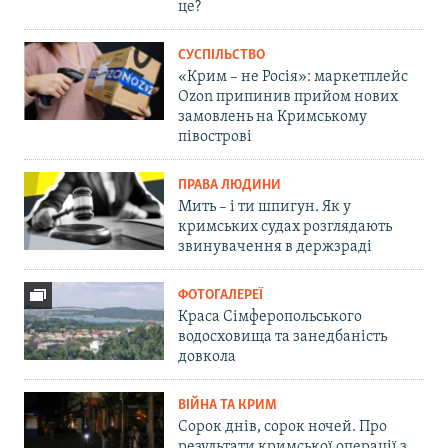
це?
СУСПІЛЬСТВО
«Крим – не Росія»: маркетплейс
Ozon припинив прийом нових
замовлень на Кримському
півострові
ПРАВА ЛЮДИНИ
Мить – і ти шпигун. Як у
кримських судах розглядають
звинувачення в держзраді
ФОТОГАЛЕРЕЇ
Краса Сімферопольського
водосховища та занедбаність
довкола
ВІЙНА ТА КРИМ
Сорок днів, сорок ночей. Про
результати кримської операції з