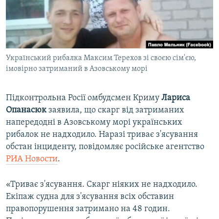
ВІДЕОУРОКИ «ELIFBE»
Русский
СВІДЧЕННЯ ОКУПАЦІЇ
Qırımtatar
УКРАЇНСЬКА ПРОБЛЕМА КРИМУ
Український рибалка Максим Терехов зі своєю сім'єю,
ДОЛУЧАЙСЯ!
ІНФОГРАФІКА
імовірно затриманий в Азовському морі
Підконтрольна Росії омбудсмен Криму
Лариса
Усі сайти RFE/RL
Опанасюк
заявила, що скарг від затриманих
напередодні в Азовському морі українських
рибалок не надходило. Наразі триває з'ясування
обстан інциденту, повідомляє російське агентство
РИА Новости
.
«Триває з'ясування. Скарг ніяких не надходило.
Екіпаж судна для з'ясування всіх обставин
правопорушення затримано на 48 годин.