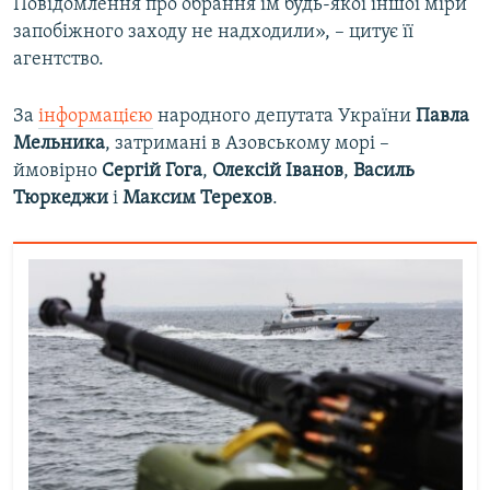
Повідомлення про обрання їм будь-якої іншої міри
запобіжного заходу не надходили», – цитує її
агентство.
За
інформацією
народного депутата України
Павла
Мельника
, затримані в Азовському морі –
ймовірно
Сергій Гога
,
Олексій Іванов
,
Василь
Тюркеджи
і
Максим Терехов
.