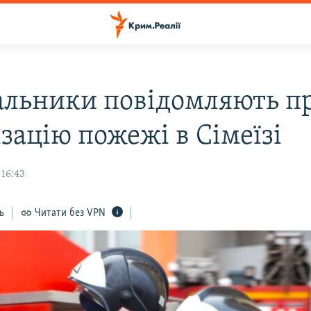
альники повідомляють п
зацію пожежі в Сімеїзі
 16:43
ь
Читати без VPN