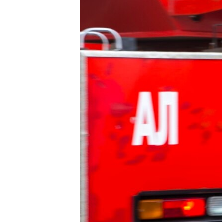
ВІДЕОУРОКИ «ELIFBE»
СВІДЧЕННЯ ОКУПАЦІЇ
УКРАЇНСЬКА ПРОБЛЕМА КРИМУ
ІНФОГРАФІКА