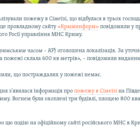
ізували пожежу в Сімеїзі, що відбулася в трьох госпо
 це провладному сайту
«Крыминформ»
повідомили у п
ого Росії управління МНС Криму.
кримським часом – КР
) оголошена локалізація. За уто
 пожежі склала 600 кв метрів», – повідомили виданню 
или, що постраждалих у пожежі немає.
дня з'явилася інформація про
пожежу в Сімеїзі
на Півд
иму. Вогнем були охоплені три будівлі, площею 800 кв
о цю подію на офіційному сайті російського МНС в Кр