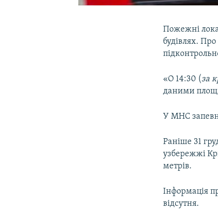
Пожежні локал
будівлях. Про
підконтрольн
«О 14:30 (
за 
даними площа
У МНС запевн
Раніше 31 гру
узбережжі Кр
метрів.
Інформація пр
відсутня.