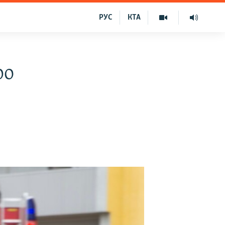
РУС
КТА
ро