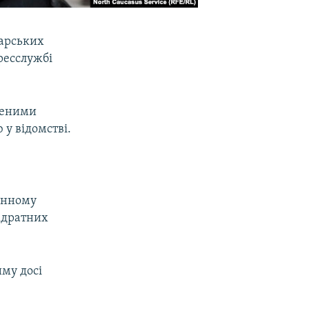
дарських
ресслужбі
чненими
у відомстві.
енному
адратних
иму досі