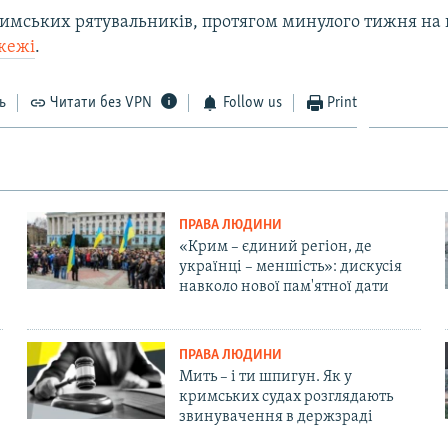
имських рятувальників, протягом минулого тижня на п
ожежі
.
ь
Читати без VPN
Follow us
Print
ПРАВА ЛЮДИНИ
«Крим – єдиний регіон, де
українці – меншість»: дискусія
навколо нової пам'ятної дати
ПРАВА ЛЮДИНИ
Мить – і ти шпигун. Як у
кримських судах розглядають
звинувачення в держзраді