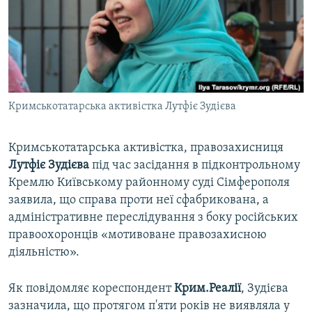
ВІДЕОУРОКИ «ELIFBE»
Русский
СВІДЧЕННЯ ОКУПАЦІЇ
Qırımtatar
УКРАЇНСЬКА ПРОБЛЕМА КРИМУ
ДОЛУЧАЙСЯ!
ІНФОГРАФІКА
Кримськотатарська активістка Лутфіє Зудієва
Кримськотатарська активістка, правозахисниця
Усі сайти RFE/RL
Лутфіє
Зудієва
під час засідання в підконтрольному
Кремлю Київському районному суді Сімферополя
заявила, що справа проти неї сфабрикована, а
адміністративне переслідування з боку російських
правоохоронців «мотивоване правозахисною
діяльністю».
Як повідомляє кореспондент
Крим.Реалії
, Зудієва
зазначила, що протягом п'яти років не виявляла у