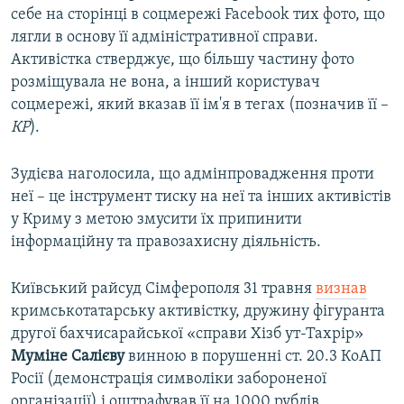
себе на сторінці в соцмережі Facebook тих фото, що
лягли в основу її адміністративної справи.
Активістка стверджує, що більшу частину фото
розміщувала не вона, а інший користувач
соцмережі, який вказав її ім'я в тегах (позначив її –
КР
).
Зудієва наголосила, що адмінпровадження проти
неї – це інструмент тиску на неї та інших активістів
у Криму з метою змусити їх припинити
інформаційну та правозахисну діяльність.
Київський райсуд Сімферополя 31 травня
визнав
кримськотатарську активістку, дружину фігуранта
другої бахчисарайської «справи Хізб ут-Тахрір»
Муміне
Салієву
винною в порушенні ст. 20.3 КоАП
Росії (демонстрація символіки забороненої
організації) і оштрафував її на 1000 рублів.