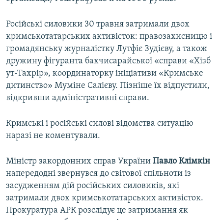
Російські силовики 30 травня затримали двох
кримськотатарських активісток: правозахисницю і
громадянську журналістку Лутфіє Зудієву, а також
дружину фігуранта бахчисарайської «справи «Хізб
ут-Тахрір», координаторку ініціативи «Кримське
дитинство» Муміне Салієву. Пізніше їх відпустили,
відкривши адміністративні справи.
Кримські і російські силові відомства ситуацію
наразі не коментували.
Міністр закордонних справ України
Павло Клімкін
напередодні звернувся до світової спільноти із
засудженням дій російських силовиків, які
затримали двох кримськотатарських активісток.
Прокуратура АРК розслідує це затримання як