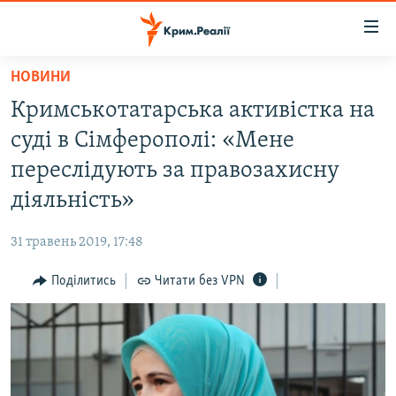
Доступність
посилання
Перейти
НОВИНИ
до
НОВИНИ
Кримськотатарська активістка на
основного
ВОДА.КРИМ
матеріалу
суді в Сімферополі: «Мене
ВІДЕО ТА ФОТО
Перейти
переслідують за правозахисну
до
ПОЛІТИКА
діяльність»
основної
БЛОГИ
навігації
31 травень 2019, 17:48
Перейти
ПОГЛЯД
до
Поділитись
Читати без VPN
ІНТЕРВ'Ю
пошуку
ВСЕ ЗА ДЕНЬ
СПЕЦПРОЕКТИ
ЯК ОБІЙТИ БЛОКУВАННЯ
ДЕПОРТАЦІЯ