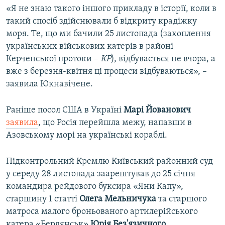
«Я не знаю такого іншого прикладу в історії, коли в
такий спосіб здійснювали б відкриту крадіжку
моря. Те, що ми бачили 25 листопада (захоплення
українських військових катерів в районі
Керченської протоки –
КР
), відбувається не вчора, а
вже з березня-квітня ці процеси відбуваються», –
заявила Юкнавічене.
Раніше посол США в Україні
Марі Йованович
заявила
, що Росія перейшла межу, напавши в
Азовському морі на українські кораблі.
Підконтрольний Кремлю Київський районний суд
у середу 28 листопада заарештував до 25 січня
командира рейдового буксира «Яни Капу»,
старшину 1 статті
Олега Мельничука
та старшого
матроса малого броньованого артилерійського
катера «Бердянськ»
Юрія Без'язичного
.