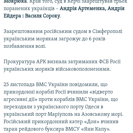
Мокрюка
. Крім того, суд в Керчі заарештував трьох
поранених українців –
Андрія Артеменка, Андрія
Ейдера
і
Василя Сороку
.
Заарештованим російським судом в Сімферополі
українським морякам загрожує до 6 років
позбавлення волі.
Прокуратура АРК визнала затриманих ФСБ Росії
українських моряків військовополоненими.
25 листопада ВМС України повідомили, що
прикордонні кораблі Росії вчинили «відверто
агресивні дії» проти кораблів ВМС України, що
переходили з українського порту Одеси в
український порт Маріуполь на Азовському морі.
Російський прикордонний катер «Дон» вчинив
таран рейдового буксира ВМСУ «Яни Капу».