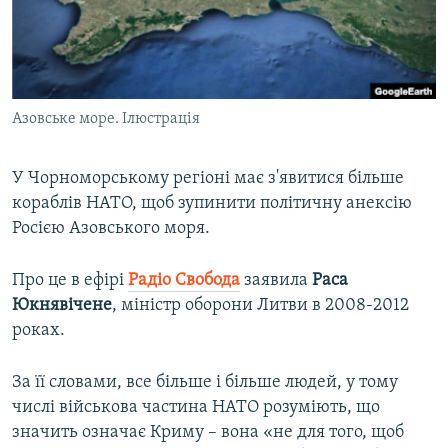
ВІДЕОУРОКИ «ELIFBE»
Русский
СВІДЧЕННЯ ОКУПАЦІЇ
Qırımtatar
УКРАЇНСЬКА ПРОБЛЕМА КРИМУ
Азовське море. Ілюстрація
ДОЛУЧАЙСЯ!
ІНФОГРАФІКА
У Чорноморському регіоні має з'явитися більше
кораблів НАТО, щоб зупинити політичну анексію
Усі сайти RFE/RL
Росією Азовського моря.
Про це в ефірі
Радіо Свобода
заявила
Раса
Юкнявічене
, міністр оборони Литви в 2008-2012
роках.
За її словами, все більше і більше людей, у тому
числі військова частина НАТО розуміють, що
значить означає Криму – вона «не для того, щоб