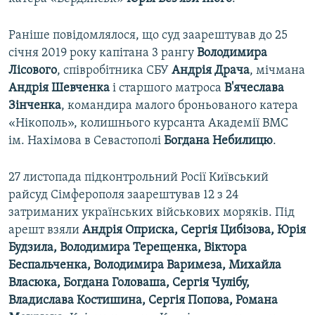
Раніше повідомлялося, що суд заарештував до 25
січня 2019 року капітана 3 рангу
Володимира
Лісового
, співробітника СБУ
Андрія Драча
, мічмана
Андрія Шевченка
і старшого матроса
В'ячеслава
Зінченка
, командира малого броньованого катера
«Нікополь», колишнього курсанта Академії ВМС
ім. Нахімова в Севастополі
Богдана Небилицю
.
27 листопада підконтрольний Росії Київський
райсуд Сімферополя заарештував 12 з 24
затриманих українських військових моряків. Під
арешт взяли
Андрія Оприска, Сергія Цибізова, Юрія
Будзила, Володимира Терещенка, Віктора
Беспальченка, Володимира Варимеза, Михайла
Власюка, Богдана Головаша, Сергія Чулібу,
Владислава Костишина, Сергія Попова, Романа