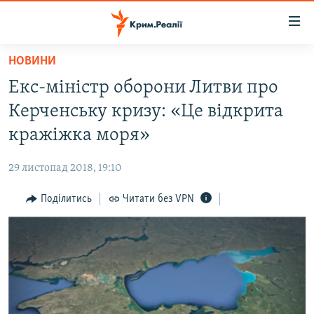
Доступність
посилання
Перейти
НОВИНИ
до
НОВИНИ
Екс-міністр оборони Литви про
основного
ВОДА.КРИМ
матеріалу
Керченську кризу: «Це відкрита
ВІДЕО ТА ФОТО
Перейти
кражіжка моря»
до
ПОЛІТИКА
основної
29 листопад 2018, 19:10
БЛОГИ
навігації
Перейти
Поділитись
Читати без VPN
ПОГЛЯД
до
ІНТЕРВ'Ю
пошуку
ВСЕ ЗА ДЕНЬ
СПЕЦПРОЕКТИ
ЯК ОБІЙТИ БЛОКУВАННЯ
ДЕПОРТАЦІЯ