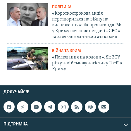
ПОЛІТИКА
«Короткострокова акція
перетворилася на війну на
виснаження»: Як пропаганда РФ
у Криму пояснює невдачі «СВО»
та залякує «мінними атаками»
ВІЙНА ТА КРИМ
«Полювання на колони». Як ЗСУ
ріжуть військову логістику Росії в
Криму
ДОЛУЧАЙСЯ!
ПІДТРИМКА