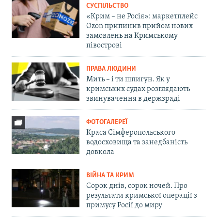
СУСПІЛЬСТВО
«Крим – не Росія»: маркетплейс
Ozon припинив прийом нових
замовлень на Кримському
півострові
ПРАВА ЛЮДИНИ
Мить – і ти шпигун. Як у
кримських судах розглядають
звинувачення в держзраді
ФОТОГАЛЕРЕЇ
Краса Сімферопольського
водосховища та занедбаність
довкола
ВІЙНА ТА КРИМ
Сорок днів, сорок ночей. Про
результати кримської операції з
примусу Росії до миру