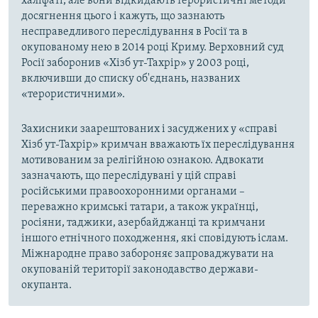
халіфаті, але вони відкидають терористичні методи
досягнення цього і кажуть, що зазнають
несправедливого переслідування в Росії та в
окупованому нею в 2014 році Криму. Верховний суд
Росії заборонив «Хізб ут-Тахрір» у 2003 році,
включивши до списку об'єднань, названих
«терористичними».
Захисники заарештованих і засуджених у «справі
Хізб ут-Тахрір» кримчан вважають їх переслідування
мотивованим за релігійною ознакою. Адвокати
зазначають, що переслідувані у цій справі
російськими правоохоронними органами –
переважно кримські татари, а також українці,
росіяни, таджики, азербайджанці та кримчани
іншого етнічного походження, які сповідують іслам.
Міжнародне право забороняє запроваджувати на
окупованій території законодавство держави-
окупанта.