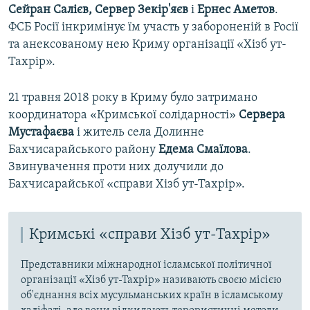
Сейран Салієв, Сервер Зекір'яєв
і
Ернес Аметов
.
ФСБ Росії інкримінує їм участь у забороненій в Росії
та анексованому нею Криму організації «Хізб ут-
Тахрір».
21 травня 2018 року в Криму було затримано
координатора «Кримської солідарності»
Сервера
Мустафаєва
і житель села Долинне
Бахчисарайського району
Едема Смаїлова
.
Звинувачення проти них долучили до
Бахчисарайської «справи Хізб ут-Тахрір».
Кримські «справи Хізб ут-Тахрір»
Представники міжнародної ісламської політичної
організації «Хізб ут-Тахрір» називають своєю місією
об'єднання всіх мусульманських країн в ісламському