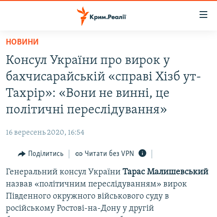
Доступність
посилання
Перейти
НОВИНИ
до
НОВИНИ
Консул України про вирок у
основного
ВОДА.КРИМ
матеріалу
бахчисарайській «справі Хізб ут-
ВІДЕО ТА ФОТО
Перейти
Тахрір»: «Вони не винні, це
до
ПОЛІТИКА
політичні переслідування»
основної
БЛОГИ
навігації
16 вересень 2020, 16:54
Перейти
ПОГЛЯД
до
Поділитись
Читати без VPN
ІНТЕРВ'Ю
пошуку
Генеральний консул України
Тарас Малишевський
ВСЕ ЗА ДЕНЬ
назвав «політичним переслідуванням» вирок
СПЕЦПРОЕКТИ
Південного окружного військового суду в
російському Ростові-на-Дону у другій
ЯК ОБІЙТИ БЛОКУВАННЯ
ДЕПОРТАЦІЯ