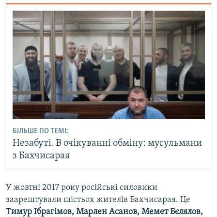
БІЛЬШЕ ПО ТЕМІ:
Незабуті. В очікуванні обміну: мусульмани
з Бахчисарая
У жовтні 2017 року російські силовики
заарештували шістьох жителів Бахчисарая. Це
Т
имур Ібрагімов, Марлен Асанов, Мемет Бєлялов,