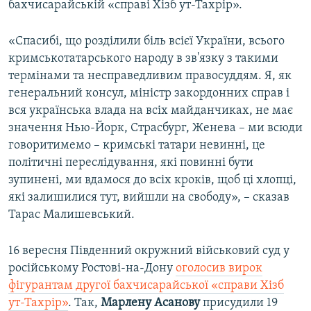
бахчисарайській «справі Хізб ут-Тахрір».
ВІДЕОУРОКИ «ELIFBE»
Русский
СВІДЧЕННЯ ОКУПАЦІЇ
«Спасибі, що розділили біль всієї України, всього
Qırımtatar
кримськотатарського народу в зв'язку з такими
УКРАЇНСЬКА ПРОБЛЕМА КРИМУ
термінами та несправедливим правосуддям. Я, як
ДОЛУЧАЙСЯ!
ІНФОГРАФІКА
генеральний консул, міністр закордонних справ і
вся українська влада на всіх майданчиках, не має
значення Нью-Йорк, Страсбург, Женева – ми всюди
говоритимемо – кримські татари невинні, це
Усі сайти RFE/RL
політичні переслідування, які повинні бути
зупинені, ми вдамося до всіх кроків, щоб ці хлопці,
які залишилися тут, вийшли на свободу», – сказав
Тарас Малишевський.
16 вересня Південний окружний військовий суд у
російському Ростові-на-Дону
оголосив вирок
фігурантам другої бахчисарайської «справи Хізб
ут-Тахрір»
. Так,
Марлену Асанову
присудили 19