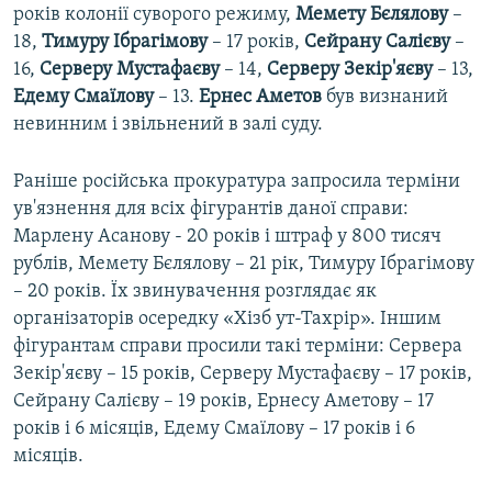
років колонії суворого режиму,
Мемету Бєлялову
–
18,
Тимуру Ібрагімову
– 17 років,
Сейрану Салієву
–
16,
Серверу Мустафаєву
– 14,
Серверу Зекір'яєву
– 13,
Едему Смаїлову
– 13.
Ернес Аметов
був визнаний
невинним і звільнений в залі суду.
Раніше російська прокуратура запросила терміни
ув'язнення для всіх фігурантів даної справи:
Марлену Асанову - 20 років і штраф у 800 тисяч
рублів, Мемету Бєлялову – 21 рік, Тимуру Ібрагімову
– 20 років. Їх звинувачення розглядає як
організаторів осередку «Хізб ут-Тахрір». Іншим
фігурантам справи просили такі терміни: Сервера
Зекір'яєву – 15 років, Серверу Мустафаєву – 17 років,
Сейрану Салієву – 19 років, Ернесу Аметову – 17
років і 6 місяців, Едему Смаїлову – 17 років і 6
місяців.