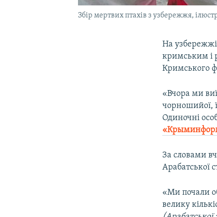
Збір мертвих птахів з узбережжя, ілюст
На узбережжі 
кримським і 
Кримського ф
«Вчора ми ви
чорношийої, ї
Одиночні осо
«Крыминфор
За словами вч
Арабатської с
«Ми почали об
велику кількі
(Арабатської 