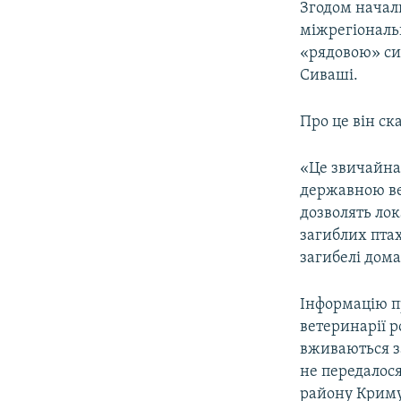
Згодом начал
міжрегіональ
«рядовою» сит
Сиваші.
Про це він ск
«Це звичайна 
державною ве
дозволять ло
загиблих птах
загибелі дома
Інформацію пр
ветеринарії 
вживаються з
не передалос
району Криму