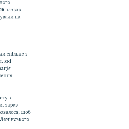
нного
ов
назвав
сували на
ми спільно з
, які
зація
влення
ету з
и, зараз
ювалося, щоб
 Ленінського