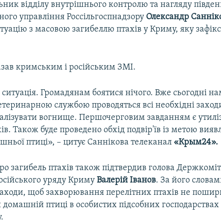
ьник відділу внутрішнього контролю та нагляду півде
ного управління Россільгоспнадзору
Олександр Саннік
уацію з масовою загибеллю птахів у Криму, яку зафік
азав кримським і російським ЗМІ.
ситуація. Громадянам боятися нічого. Вже сьогодні на
теринарною службою проводяться всі необхідні заходи
калізувати вогнище. Першочерговим завданням є утилі
ів. Також буде проведено обхід подвір'їв із метою вия
шньої птиці», – цитує Саннікова телеканал
«Крым24».
о загибель птахів також підтвердив голова Держкоміт
російського уряду Криму
Валерій Іванов
. За його словам
аходи, щоб захворювання перелітних птахів не пошир
я домашній птиці в особистих підсобних господарствах
.