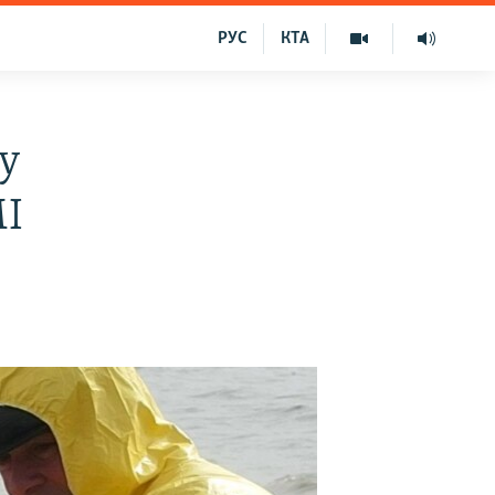
РУС
КТА
у
МІ