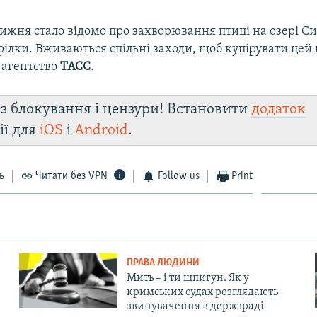
ижня стало відомо про захворювання птиці на озері С
рілки. Вживаються спільні заходи, щоб купірувати цей 
 агентство
ТАСС
.
з блокування і цензури! Встановити
додаток
ії для
iOS
і
Android
.
ь
Читати без VPN
Follow us
Print
ПРАВА ЛЮДИНИ
Мить – і ти шпигун. Як у
кримських судах розглядають
звинувачення в держзраді