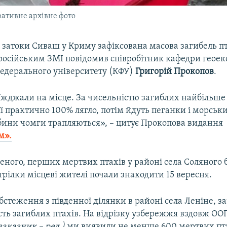
ративне архівне фото
затоки Сиваш у Криму зафіксована масова загибель пт
російським ЗМІ повідомив співробітник кафедри геоеко
едерального університету (КФУ)
Григорій Прокопов
.
їжджали на місце. За чисельністю загиблих найбільше
ї практично 100% лягло, потім йдуть пеганки і морськ
бини чомги трапляються», – цитує Прокопова видання
м».
еного, перших мертвих птахів у районі села Соляного 
трілки місцеві жителі почали знаходити 15 вересня.
стеження з південної ділянки в районі села Леніне, з
сть загиблих птахів. На відрізку узбережжя вздовж ОО
заказник – ред.)
ми виявили не менше 600 мертвих пта