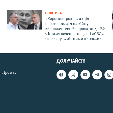
ПОЛІТИКА
«Короткострокова акція
перетворилася на війну на
виснаження»: Як пропаганда РФ
у Криму пояснює невдачі «СВО»
та залякує «мінними атаками»
ДОЛУЧАЙСЯ!
. Про нас