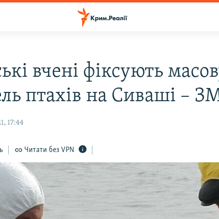
ькі вчені фіксують масов
ль птахів на Сиваші – З
, 17:44
ь
Читати без VPN