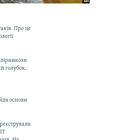
ахів. Про це
логії
 пірникози
ий голубок.
біля основи
ареєстрували
ПТ
хів. На