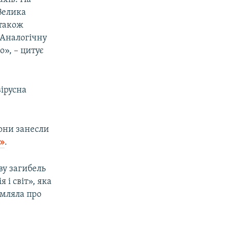
 Велика
 також
 Аналогічну
», – цитує
ірусна
они занесли
»
.
ву загибель
 і світ», яка
омляла про