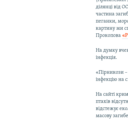
ділянці від О
частина загиб
пеганки, морс
картину ми с
Прокопова
«Р
На думку вче
інфекція.
«Пірникози –
інфекцію на 
На сайті крим
птахів відсут
відстежує еко
масову загибе