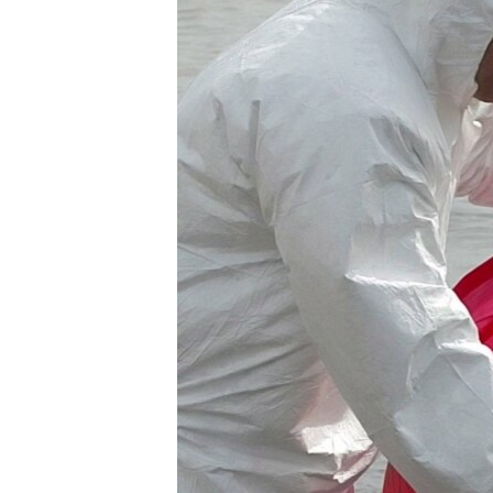
ВІДЕОУРОКИ «ELIFBE»
СВІДЧЕННЯ ОКУПАЦІЇ
УКРАЇНСЬКА ПРОБЛЕМА КРИМУ
ІНФОГРАФІКА