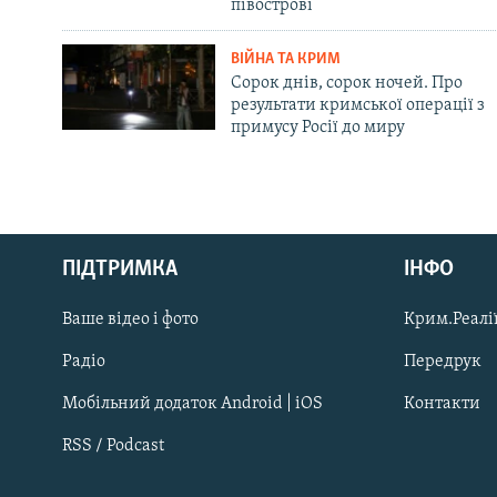
півострові
ВІЙНА ТА КРИМ
Сорок днів, сорок ночей. Про
результати кримської операції з
примусу Росії до миру
Русский
ПІДТРИМКА
ІНФО
Qırımtatar
Ваше відео і фото
Крим.Реалії
ДОЛУЧАЙСЯ!
Радіо
Передрук
Мобільний додаток Android | iOS
Контакти
RSS / Podcast
Усі сайти RFE/RL