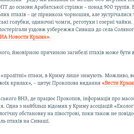
ОПТ до основи Арабатської стрілки – понад 900 трупів.
лих птахів – це пірникоза чорношия, але зустрічалися
ькі голубки, одиночні чомги, реготухи і озерні чайки.
постерігали уздовж узбережжя Сиваша до села Соляного
ИА Новости Крыма»
.
ного, ймовірною причиною загибелі птахів може бути в
 «пролітні» птаки, в Криму лише зимують. Можливо, в
своїх крилах», – цитує Прокопова видання
«Вести Крым
ського ВНЗ, де працює Прокопов, інформація про масо
ня. Одна з найбільш відомих у Криму асоціацій «Екологія
логічну обстановку на півострові, поки також не повід
ль птахів на Сиваші.