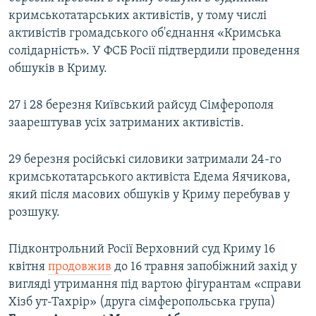
кримськотатарських активістів, у тому числі
активістів громадського об'єднання «Кримська
солідарність». У ФСБ Росії підтвердили проведення
обшуків в Криму.
27 і 28 березня Київський райсуд Сімферополя
заарештував усіх затриманих активістів.
29 березня російські силовики затримали 24-го
кримськотатарського активіста Едема Яячикова,
який після масових обшуків у Криму перебував у
розшуку.
Підконтрольний Росії Верховний суд Криму 16
квітня
продовжив
до 16 травня запобіжний захід у
вигляді утримання під вартою фігурантам «справи
Хізб ут-Тахрір» (друга сімферопольська група)