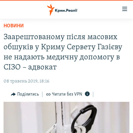
Доступність
посилання
Перейти
НОВИНИ
до
НОВИНИ
Заарештованому після масових
основного
ВОДА.КРИМ
матеріалу
обшуків у Криму Сервету Газієву
ВІДЕО ТА ФОТО
Перейти
не надають медичну допомогу в
до
ПОЛІТИКА
СІЗО – адвокат
основної
БЛОГИ
навігації
08 травень 2019, 18:16
Перейти
ПОГЛЯД
до
Поділитись
Читати без VPN
ІНТЕРВ'Ю
пошуку
ВСЕ ЗА ДЕНЬ
СПЕЦПРОЕКТИ
ЯК ОБІЙТИ БЛОКУВАННЯ
ДЕПОРТАЦІЯ