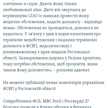
«печіння» в серці. Дають йому тільки
знеболювальні ліки. Двічі він звертався до
керівництва СІЗО із заявами провести йому
медичне обстеження, надати допомогу – відповіді
немає. Обстеження не проводиться, допомога не
надається. У зв'язку з цим я подав клопотання про
термінове медобстеження і надання термінової
допомоги в ФСВП, медсанчастину і
уповноваженому з прав людини Ростовської
області. Захворювання шлунка у Газієва хронічне,
тому потрібно обстеження, щоб зрозуміти, яким
чином йому допомогти», – розповів адвокат.
На момент публікації немає коментарів управління
ФСВП у Ростовській області.
Співробітники ФСБ, МВС Росії і Росгвардії 27
березня провели в Криму обшуки в будинках