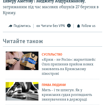
Енверу
Аметову
і
Меджиту
Абдурахманову
,
затриманим під час масових обшуків 27 березня в
Криму.
Поділитись
Читати без VPN
Follow us
Читайте також
СУСПІЛЬСТВО
«Крим – не Росія»: маркетплейс
Ozon припинив прийом нових
замовлень на Кримському
півострові
ПРАВА ЛЮДИНИ
Мить – і ти шпигун. Як у
кримських судах розглядають
звинувачення в держзраді