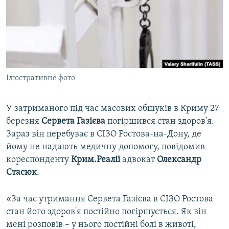
ВІДЕОУРОКИ «ELIFBE»
Русский
СВІДЧЕННЯ ОКУПАЦІЇ
Qırımtatar
УКРАЇНСЬКА ПРОБЛЕМА КРИМУ
ДОЛУЧАЙСЯ!
ІНФОГРАФІКА
Ілюстративне фото
У затриманого під час масових обшуків в Криму 27
Усі сайти RFE/RL
березня
Сервета
Газієва
погіршився стан здоров'я.
Зараз він перебуває в СІЗО Ростова-на-Дону, де
йому не надають медичну допомогу, повідомив
кореспонденту
Крим.Реалії
адвокат
Олександр
Стасюк
.
«За час утримання Сервета Газієва в СІЗО Ростова
стан його здоров'я постійно погіршується. Як він
мені розповів – у нього постійні болі в животі,