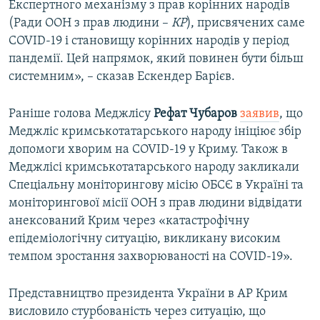
Експертного механізму з прав корінних народів
(Ради ООН з прав людини –
КР
), присвячених саме
COVID-19 і становищу корінних народів у період
пандемії. Цей напрямок, який повинен бути більш
системним», – сказав Ескендер Барієв.
Раніше голова Меджлісу
Рефат Чубаров
заявив
, що
Меджліс кримськотатарського народу ініціює збір
допомоги хворим на COVID-19 у Криму. Також в
Меджлісі кримськотатарського народу закликали
Спеціальну моніторингову місію ОБСЄ в Україні та
моніторингової місії ООН з прав людини відвідати
анексований Крим через «катастрофічну
епідеміологічну ситуацію, викликану високим
темпом зростання захворюваності на COVID-19».
Представництво президента України в АР Крим
висловило стурбованість через ситуацію, що