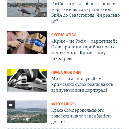
Російська влада обіцяє закрити
морський шлях українським
БпЛА до Севастополя. Чи реально
це?
СУСПІЛЬСТВО
«Крим – не Росія»: маркетплейс
Ozon припинив прийом нових
замовлень на Кримському
півострові
ПРАВА ЛЮДИНИ
Мить – і ти шпигун. Як у
кримських судах розглядають
звинувачення в держзраді
ФОТОГАЛЕРЕЇ
Краса Сімферопольського
водосховища та занедбаність
довкола