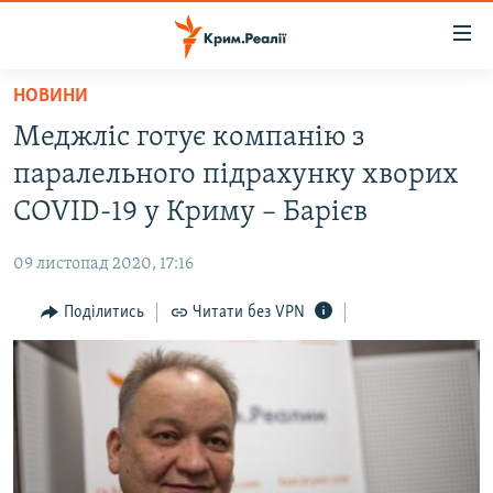
Доступність
посилання
Перейти
НОВИНИ
до
НОВИНИ
Меджліс готує компанію з
основного
ВОДА.КРИМ
матеріалу
паралельного підрахунку хворих
ВІДЕО ТА ФОТО
Перейти
COVID-19 у Криму – Барієв
до
ПОЛІТИКА
основної
09 листопад 2020, 17:16
БЛОГИ
навігації
Перейти
Поділитись
Читати без VPN
ПОГЛЯД
до
ІНТЕРВ'Ю
пошуку
ВСЕ ЗА ДЕНЬ
СПЕЦПРОЕКТИ
ЯК ОБІЙТИ БЛОКУВАННЯ
ДЕПОРТАЦІЯ