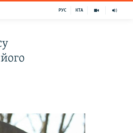
РУС
КТА
су
 його