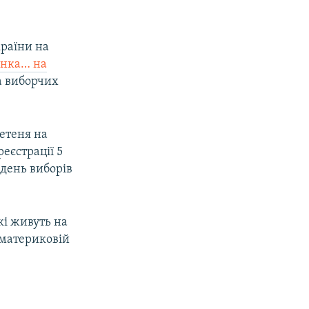
раїни на
енка… на
а виборчих
летеня на
еєстрації 5
 день виборів
кі живуть на
 материковій