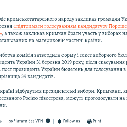
іс кримськотатарського народу закликав громадян Ук
ерезня
«підтримати голосуванням кандидатуру Порош
»
, а також закликав кримчан брати участь у виборах н
озташованих на материковій частині країни.
борча комісія затвердила форму і текст виборчого бю
дента України 31 березня 2019 року, після скасування р
 пост президента України бюлетень для голосування в
прізвища 39 кандидатів.
Україні відбудуться президентські вибори. Кримчани, я
ксованого Росією півострова, можуть проголосувати на
ни.
ь
Читати без VPN
Follow us
Print