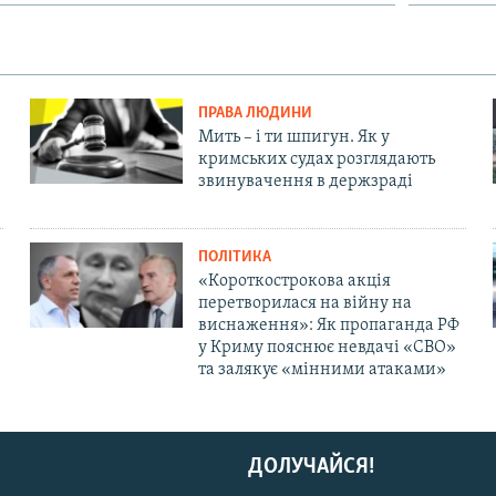
ПРАВА ЛЮДИНИ
Мить – і ти шпигун. Як у
кримських судах розглядають
звинувачення в держзраді
ПОЛІТИКА
«Короткострокова акція
перетворилася на війну на
виснаження»: Як пропаганда РФ
у Криму пояснює невдачі «СВО»
та залякує «мінними атаками»
ДОЛУЧАЙСЯ!