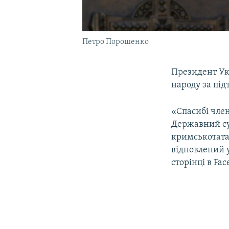
Петро Порошенко
Президент У
народу за пі
«Спасибі член
Державний су
кримськотата
відновлений у
сторінці в Fac