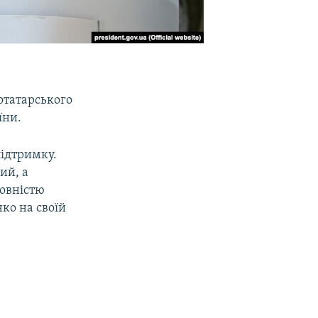
отатарського
їни.
підтримку.
ий, а
повністю
нко на своїй