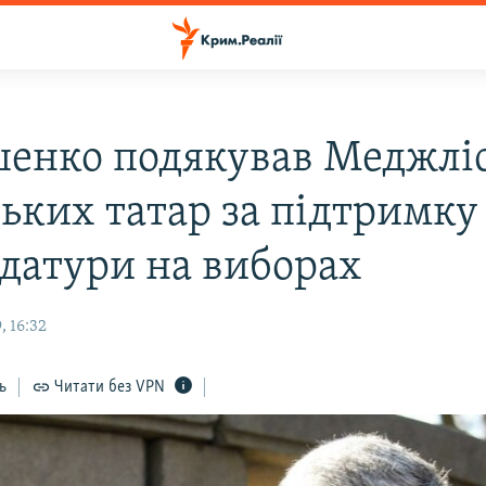
енко подякував Меджлі
ьких татар за підтримку
датури на виборах
, 16:32
ь
Читати без VPN