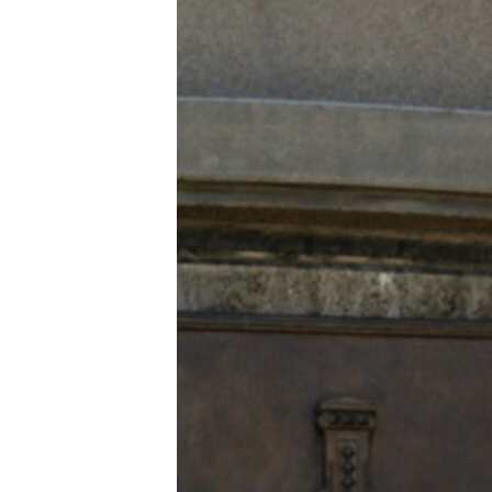
ВІДЕОУРОКИ «ELIFBE»
СВІДЧЕННЯ ОКУПАЦІЇ
УКРАЇНСЬКА ПРОБЛЕМА КРИМУ
ІНФОГРАФІКА