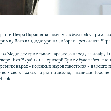
країни
Петро Порошенко
подякував Меджлісу кримськ
дтримку його кандидатури на виборах президента Укра
ам Меджлісу кримськотатарського народу за довіру і 
веренітет України на території Криму буде забезпечен
рський народ – корінний народ півострова – нарешті 
 всіх своїх правах на рідній землі», – написав Пороше
ebook.