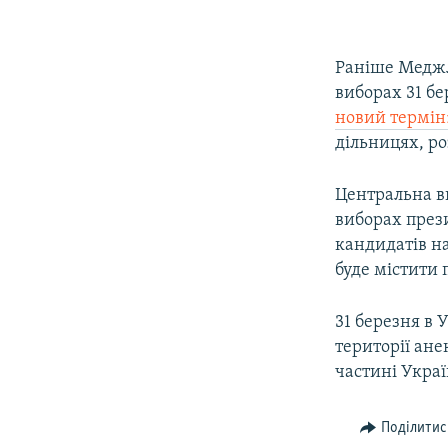
Раніше Меджл
виборах 31 б
новий термін
дільницях, р
Центральна ви
виборах прези
кандидатів на
буде містити 
31 березня в 
території ане
частині Украї
Поділитис