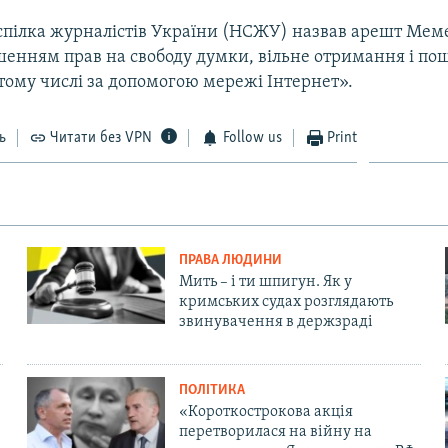
спілка журналістів України (НСЖУ) назвав арешт Мем
енням прав на свободу думки, вільне отримання і п
 тому числі за допомогою мережі Інтернет».
ь
Читати без VPN
Follow us
Print
ПРАВА ЛЮДИНИ
Мить – і ти шпигун. Як у
кримських судах розглядають
звинувачення в держзраді
ПОЛІТИКА
«Короткострокова акція
перетворилася на війну на