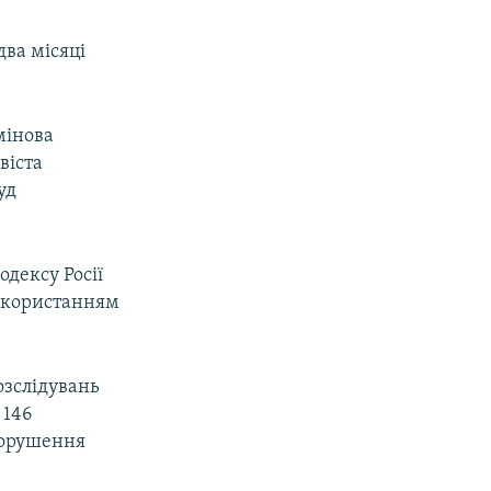
ва місяці
мінова
віста
уд
дексу Росії
використанням
озслідувань
 146
(порушення