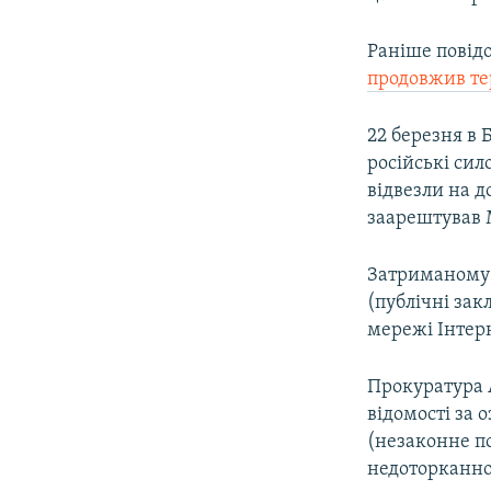
Раніше повід
продовжив те
22 березня в
російські сил
відвезли на д
заарештував 
Затриманому в
(публічні зак
мережі Інтерн
Прокуратура 
відомості за 
(незаконне по
недоторканно