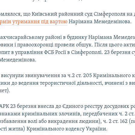
омлялося, що Київський районний суд Сімферополя на д
рмін утримання під вартою
Нарімана Мемедемінова.
 Бахчисарайському районі в будинку Нарімана Мемеде
овики і правоохоронці провели обшук. Після цього акти
опит в управління ФСБ Росії в Сімферополі. 23 березня с
Мемедемінова.
исунули звинувачення за ч.2 ст. 205 Кримінального ко
лики до ведення терористичної діяльності, вчинені з 
ет).
АРК 23 березня внесла до Єдиного реєстру досудових р
ознаками кримінальних злочинів, передбачених ч. 2 ст.
збавлення волі або викрадення людини), ч. 2 ст. 162 
сті житла) Кримінального кодексу України.