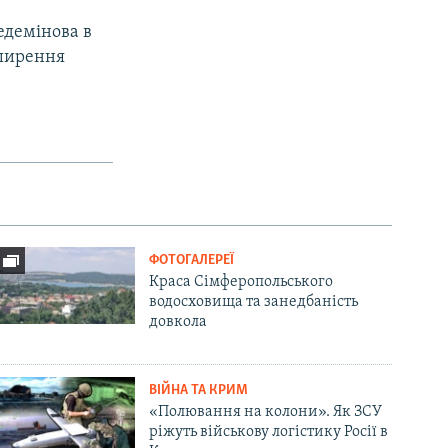
едемінова в
оширення
ФОТОГАЛЕРЕЇ
Краса Сімферопольського
водосховища та занедбаність
довкола
ВІЙНА ТА КРИМ
«Полювання на колони». Як ЗСУ
ріжуть військову логістику Росії в