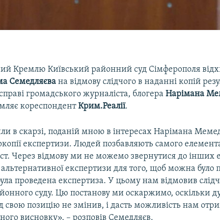
ий Кремлю Київський районний суд Сімферополя відх
ма Семедляєва
на відмову слідчого в наданні копій резу
справі громадського журналіста, блогера
Нарімана Ме
омляє кореспондент
Крим.Реалії
.
ли в скарзі, поданій мною в інтересах Нарімана Меме
окопії експертизи. Людей позбавляють самого елемент
ст. Через відмову ми не можемо звернутися до інших е
альтернативної експертизи для того, щоб можна було 
ла проведена експертиза. У цьому нам відмовив слідч
айонного суду. Цю постанову ми оскаржимо, оскільки д
д свою позицію не змінив, і дасть можливість нам отр
ного висновку», – розповів Семедляєв.