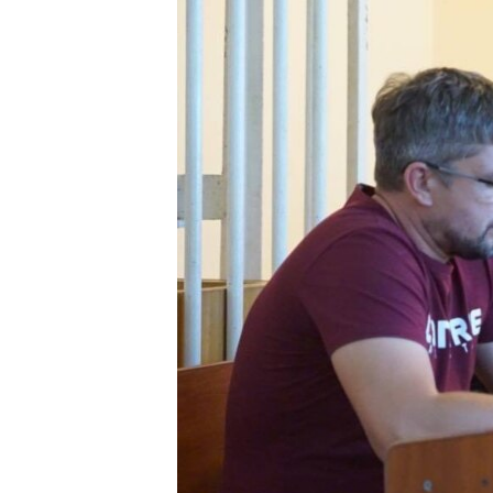
ВІДЕОУРОКИ «ELIFBE»
СВІДЧЕННЯ ОКУПАЦІЇ
УКРАЇНСЬКА ПРОБЛЕМА КРИМУ
ІНФОГРАФІКА