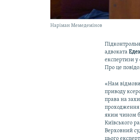
Наріман Мемедемінов
Підконтрольн
адвоката
Еде
експертизи у 
Про це повід
«Нам відмови
приводу ксер
права на захи
проходження 
яким чином бу
Київського р
Верховний су
цього експерт