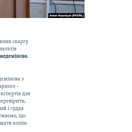
илив скаргу
льтатів
медемінова
.
демінова з
арного –
кспертів для
перевірити,
ий і суддя
умаємо, що
имати копію