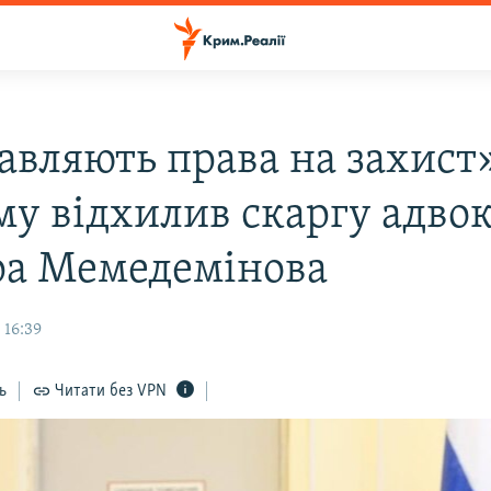
авляють права на захист»
му відхилив скаргу адво
ра Мемедемінова
 16:39
ь
Читати без VPN