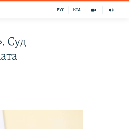
РУС
КТА
. Суд
ката