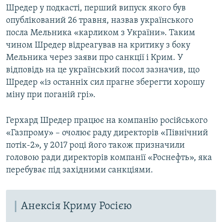
Шредер у подкасті, перший випуск якого був
1080p
1080p
опублікований 26 травня, назвав українського
посла Мельника «карликом з України». Таким
чином Шредер відреагував на критику з боку
Мельника через заяви про санкції і Крим. У
відповідь на це український посол зазначив, що
Шредер «із останніх сил прагне зберегти хорошу
міну при поганій грі».
Герхард Шредер працює на компанію російського
«Газпрому» – очолює раду директорів «Північний
потік-2», у 2017 році його також призначили
головою ради директорів компанії «Роснефть», яка
перебуває під західними санкціями.
Анексія Криму Росією