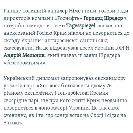
Раніше колишній канцлер Німеччини, голови ради
директорів компанії «Роснефть»
Герхард Шредер
в
інтерв'ю німецькій газеті
Tagesspiegel
сказав, що
анексований Росією Крим ніколи не повернеться до
складу України і антиросійські санкції слід
скасовувати. На це відреагував посол України в ФРН
Андрій Мельник
, який назвав ці заяви Шредера
«безсоромними».
Український дипломат запропонував ексканцлеру
укласти парі: «Хотілося б оголосити цьому 76-
річному експолітику і топ-лобістові Кремля
своєрідне парі: ще при його житті Крим неодмінно
повернеться в лоно матері-України. Це так само
очевидно, як і те, що сонце встає на Сході і сідає на
Заході».