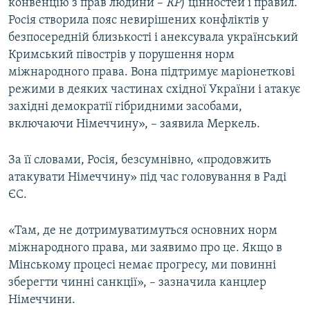
конвенцію з прав людини –
КР
) цінностей і правил.
Росія створила пояс невирішених конфліктів у
безпосередній близькості і анексувала український
Кримський півострів у порушення норм
міжнародного права. Вона підтримує маріонеткові
режими в деяких частинах східної України і атакує
західні демократії гібридними засобами,
включаючи Німеччину», – заявила Меркель.
За її словами, Росія, безсумнівно, «продовжить
атакувати Німеччину» під час головування в Раді
ЄС.
«Там, де не дотримуватимуться основних норм
міжнародного права, ми заявимо про це. Якщо в
Мінському процесі немає прогресу, ми повинні
зберегти чинні санкції», – зазначила канцлер
Німеччини.