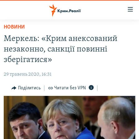
Доступність
посилання
Перейти
НОВИНИ
до
НОВИНИ
Меркель: «Крим анексований
основного
ВОДА.КРИМ
матеріалу
незаконно, санкції повинні
ВІДЕО ТА ФОТО
Перейти
зберігатися»
до
ПОЛІТИКА
основної
29 травень 2020, 16:31
БЛОГИ
навігації
Перейти
Поділитись
Читати без VPN
ПОГЛЯД
до
ІНТЕРВ'Ю
пошуку
ВСЕ ЗА ДЕНЬ
СПЕЦПРОЕКТИ
ЯК ОБІЙТИ БЛОКУВАННЯ
ДЕПОРТАЦІЯ