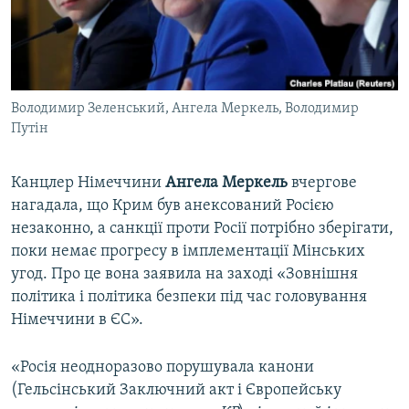
ВІДЕОУРОКИ «ELIFBE»
Русский
СВІДЧЕННЯ ОКУПАЦІЇ
Qırımtatar
УКРАЇНСЬКА ПРОБЛЕМА КРИМУ
Володимир Зеленський, Ангела Меркель, Володимир
ДОЛУЧАЙСЯ!
ІНФОГРАФІКА
Путін
Канцлер Німеччини
Ангела Меркель
вчергове
Усі сайти RFE/RL
нагадала, що Крим був анексований Росією
незаконно, а санкції проти Росії потрібно зберігати,
поки немає прогресу в імплементації Мінських
угод. Про це вона заявила на заході «Зовнішня
політика і політика безпеки під час головування
Німеччини в ЄС».
«Росія неодноразово порушувала канони
(Гельсінський Заключний акт і Європейську