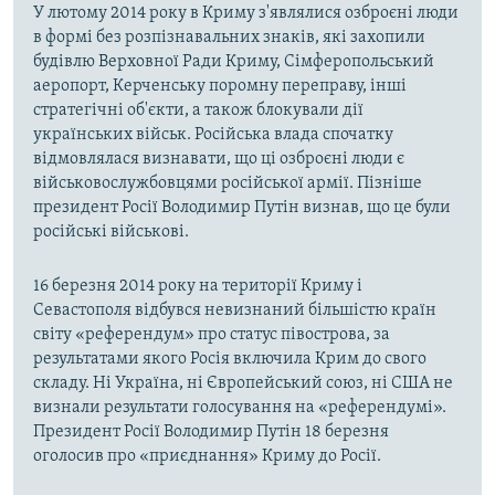
У лютому 2014 року в Криму з'являлися озброєні люди
в формі без розпізнавальних знаків, які захопили
будівлю Верховної Ради Криму, Сімферопольський
аеропорт, Керченську поромну переправу, інші
стратегічні об'єкти, а також блокували дії
українських військ. Російська влада спочатку
відмовлялася визнавати, що ці озброєні люди є
військовослужбовцями російської армії. Пізніше
президент Росії Володимир Путін визнав, що це були
російські військові.
16 березня 2014 року на території Криму і
Севастополя відбувся невизнаний більшістю країн
світу «референдум» про статус півострова, за
результатами якого Росія включила Крим до свого
складу. Ні Україна, ні Європейський союз, ні США не
визнали результати голосування на «референдумі».
Президент Росії Володимир Путін 18 березня
оголосив про «приєднання» Криму до Росії.