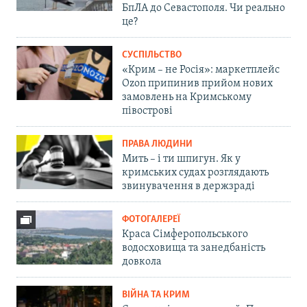
БпЛА до Севастополя. Чи реально
це?
СУСПІЛЬСТВО
«Крим – не Росія»: маркетплейс
Ozon припинив прийом нових
замовлень на Кримському
півострові
ПРАВА ЛЮДИНИ
Мить – і ти шпигун. Як у
кримських судах розглядають
звинувачення в держзраді
ФОТОГАЛЕРЕЇ
Краса Сімферопольського
водосховища та занедбаність
довкола
ВІЙНА ТА КРИМ