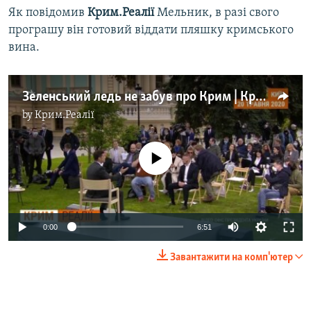
Як повідомив
Крим.Реалії
Мельник, в разі свого
програшу він готовий віддати пляшку кримського
вина.
Зеленський ледь не забув про Крим | Крим.Реалії (відео)
by
Крим.Реалії
No media source currently available
Auto
0:00
6:51
270p
Завантажити на комп'ютер
360p
Auto
270p
360p
480p
480p