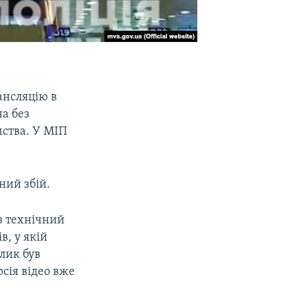
ансляцію в
а без
мства. У МІП
ний збій.
з технічний
в, у якій
олик був
рсія відео вже