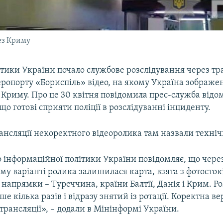
ез Криму
тики України почало службове розслідування через тр
ропорту «Бориспіль» відео, на якому Україна зображен
Криму. Про це 30 квітня повідомила прес-служба відо
що готові сприяти поліції в розслідуванні інциденту.
нсляції некоректного відеоролика там назвали техніч
о інформаційної політики України повідомляє, що чере
ому варіанті ролика залишилася карта, взята з фотостокі
і напрямки – Туреччина, країни Балтії, Данія і Крим. Р
е кілька разів і відразу знятий із ротації. Коректна ве
трансляції», – додали в Мінінформі України.