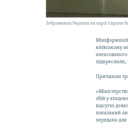
Зображення України на карті Європи б
Мініформполі
київському ае
анексованого 
підкреслили, 
Причиною тра
«Міністерств
збій у кінцев
відсутні деяк
показаний лиш
передана для 