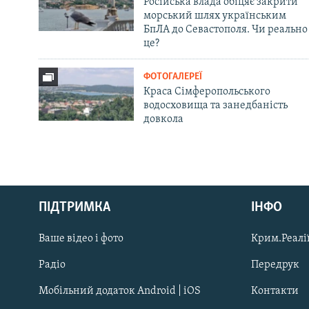
Російська влада обіцяє закрити
морський шлях українським
БпЛА до Севастополя. Чи реально
це?
ФОТОГАЛЕРЕЇ
Краса Сімферопольського
водосховища та занедбаність
довкола
Русский
ПІДТРИМКА
ІНФО
Qırımtatar
Ваше відео і фото
Крим.Реалії
ДОЛУЧАЙСЯ!
Радіо
Передрук
Мобільний додаток Android | iOS
Контакти