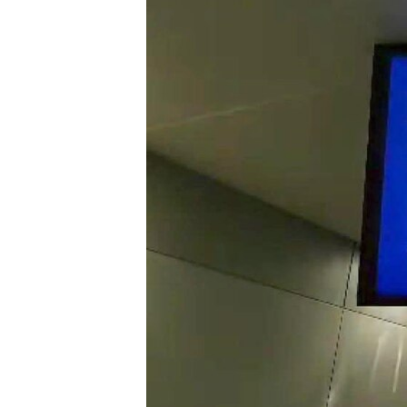
ВІДЕОУРОКИ «ELIFBE»
СВІДЧЕННЯ ОКУПАЦІЇ
УКРАЇНСЬКА ПРОБЛЕМА КРИМУ
ІНФОГРАФІКА