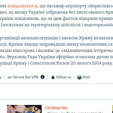
ітня
повідомлялося
, що пасажир аеропорту «Бориспіль
део, на якому Україна зображена без анексованого Кри
країни повідомили, що за цим фактом відкрили кримі
посягання на територіальну цілісність і недоторканні
рганізації визнали окупацію і анексію Криму незакон
Росії. Країни Заходу запровадили низку економічних са
пацію півострова і називає це «відновленням історичн
і». Верховна Рада України офіційно оголосила датою 
упації Криму і Севастополя Росією 20 лютого 2014 року.
ь
Читати без VPN
Follow us
Print
СУСПІЛЬСТВО