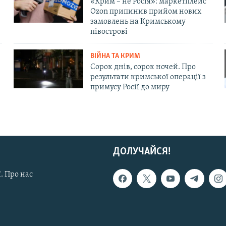
«Крим – не Росія»: маркетплейс
Ozon припинив прийом нових
замовлень на Кримському
півострові
ВІЙНА ТА КРИМ
Сорок днів, сорок ночей. Про
результати кримської операції з
примусу Росії до миру
ДОЛУЧАЙСЯ!
. Про нас