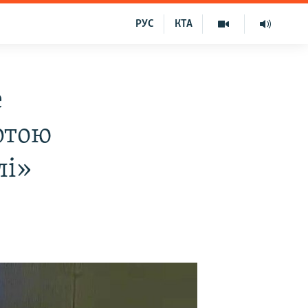
РУС
КТА
е
артою
лі»