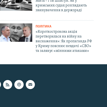
Мить – і ти шпигун. Як у
кримських судах розглядають
звинувачення в держзраді
ПОЛІТИКА
«Короткострокова акція
перетворилася на війну на
виснаження»: Як пропаганда РФ
у Криму пояснює невдачі «СВО»
та залякує «мінними атаками»