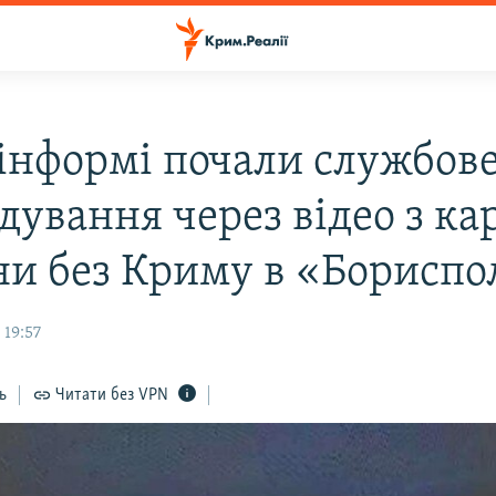
інформі почали службов
дування через відео з к
ни без Криму в «Бориспо
 19:57
ь
Читати без VPN