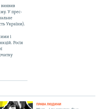
» виявив
му. У прес-
нальне
сть України).
ними і
нкцій. Росія
ої
початку
ПРАВА ЛЮДИНИ